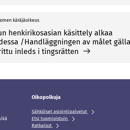
o­men kä­rä­jä­oi­keus
un henkirikosasian käsittely alkaa
dessa /Handläggningen av målet gälla
rittu inleds i tingsrätten
Oikopolkuja
Sähköiset asiointipalvelut
mikä
Etsi tuomioistuin
Ratkaisut