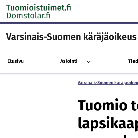
Skip to content -saavutettavuusohje
Varsinais-Suomen käräjäoikeus
Etusivu
Asiointi
Tied
Varsinais-Suomen käräjäoike
Tuomio t
lapsikaa