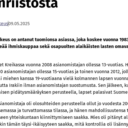
riistosta
­keus
09.05.2025
oi­keus on an­ta­nut tuo­mion­sa asias­sa, joka kos­kee vuon­na 198
ke­ää ih­mis­kaup­paa sekä os­a­puol­ten alai­käis­ten las­ten oma­val
eet Kreikassa vuonna 2008 asianomistajan ollessa 13-vuotias
 asianomistajan ollessa 15-vuotias ja toinen vuonna 2012, jol
i miehen kanssa 19-vuotiaana vielä kolmannen lapsen vuonna 
ta Irakiin ilman asianomistajan suostumusta. Sen jälkeen, kun
isen pidätysmääräyksen perusteella, lapset palasivat Suome
sianomistaja oli olosuhteiden perusteella ollut jo vuodesta 20
emassa ja turvattomassa tilassa, ja hänen mahdollisuutensa t
een yhteiskuntaan kiinnittymiseen saakka. Mies oli pitänyt a
in tämän täysi-ikäisyyteen saakka, mitä kontrollia oli lisänn