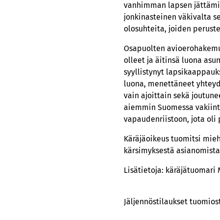
vanhimman lapsen jättämine
jonkinasteinen väkivalta s
olosuhteita, joiden peruste
Osapuolten avioerohakemus 
olleet ja äitinsä luona as
syyllistynyt lapsikaappauk
luona, menettäneet yhteyde
vain ajoittain sekä joutune
aiemmin Suomessa vakiintu
vapaudenriistoon, jota oli
Käräjäoikeus tuomitsi mieh
kärsimyksestä asianomistaj
Lisätietoja: käräjätuomari
Jäljennöstilaukset tuomios