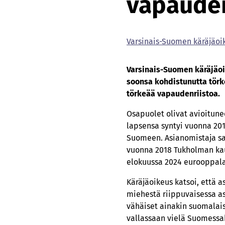
vapauden
Var­si­nais-Suo­men kä­rä­jä­oi
Var­si­nais-Suo­men kä­rä­jä­
soon­sa koh­dis­tu­nut­ta tör­
tör­ke­ää va­pau­den­riis­toa.
Osapuolet olivat avioitun
lapsensa syntyi vuonna 2010
Suomeen. Asianomistaja sa
vuonna 2018 Tukholman kaut
elokuussa 2024 eurooppala
Käräjäoikeus katsoi, että a
miehestä riippuvaisessa as
vähäiset ainakin suomalais
vallassaan vielä Suomessak