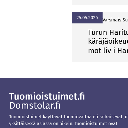
25.05.2026
Var­si­nais-Su
Turun Harit
käräjäoikeu
mot liv i Ha
Tuomioistuimet käyttävät tuomiovaltaa eli ratkaisevat, 
yksittäisessä asiassa on oikein. Tuomioistuimet ovat