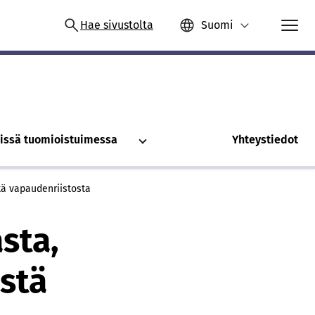
Hae sivustolta
Suomi
issä tuomioistuimessa
Yhteystiedot
tä vapaudenriistosta
sta,
stä