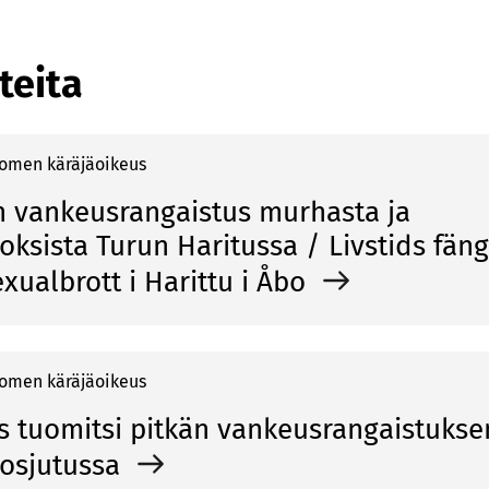
teita
o­men kä­rä­jä­oi­keus
n vankeusrangaistus murhasta ja
oksista Turun Haritussa / Livstids fäng
xualbrott i Harittu i Åbo
o­men kä­rä­jä­oi­keus
s tuomitsi pitkän vankeusrangaistukse
kosjutussa