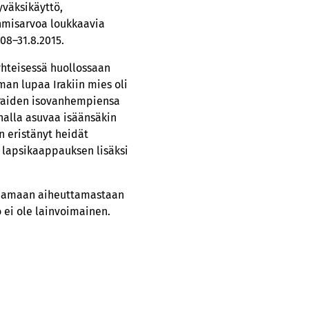
yväksikäyttö,
ihmisarvoa loukkaavia
08–31.8.2015.
yhteisessä huollossaan
man lupaa Irakiin mies oli
ieraiden isovanhempiensa
nalla asuvaa isäänsäkin
en eristänyt heidät
 lapsikaappauksen lisäksi
orvaamaan aiheuttamastaan
 ei ole lainvoimainen.