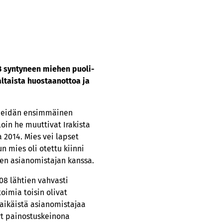
3 syn­ty­neen mie­hen puo­li­
­tais­ta huos­taan­ot­toa ja
. Heidän ensimmäinen
loin he muuttivat Irakista
2014. Mies vei lapset
 mies oli otettu kiinni
en asianomistajan kanssa.
08 lähtien vahvasti
oimia toisin olivat
laikäistä asianomistajaa
yt painostuskeinona