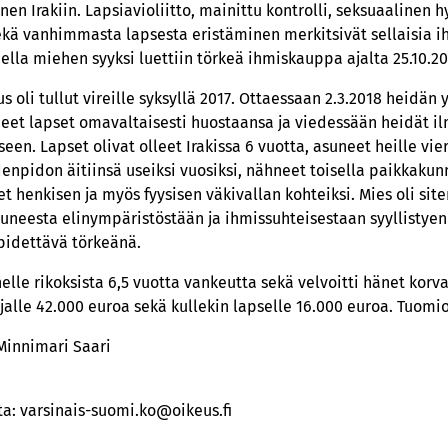
n Irakiin. Lapsiavioliitto, mainittu kontrolli, seksuaalinen h
ekä vanhimmasta lapsesta eristäminen merkitsivät sellaisia 
ella miehen syyksi luettiin törkeä ihmiskauppa ajalta 25.10.20
oli tullut vireille syksyllä 2017. Ottaessaan 2.3.2018 heidän 
uneet lapset omavaltaisesti huostaansa ja viedessään heidät il
seen. Lapset olivat olleet Irakissa 6 vuotta, asuneet heille v
npidon äitiinsä useiksi vuosiksi, nähneet toisella paikkakun
et henkisen ja myös fyysisen väkivallan kohteiksi. Mies oli sit
neesta elinympäristöstään ja ihmissuhteisestaan syyllistyen
 pidettävä törkeänä.
elle rikoksista 6,5 vuotta vankeutta sekä velvoitti hänet k
alle 42.000 euroa sekä kullekin lapselle 16.000 euroa. Tuomio
 Minnimari Saari
ta: varsinais-suomi.ko@oikeus.fi