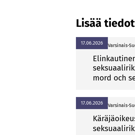
Lisää tiedot
17.06.2026
Var­si­nais-Su
Elinkautine
seksuaalirik
mord och se
17.06.2026
Var­si­nais-Su
Käräjäoikeu
seksuaaliri