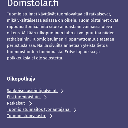
Tuomioistuimet käyttävät tuomiovaltaa eli ratkaisevat,
mikä yksittäisessä asiassa on oikein. Tuomioistuimet ovat
riippumattomia: niitä sitoo ainoastaan voimassa oleva
oikeus. Mikään ulkopuolinen taho ei voi puuttua niiden
ratkaisuihin. Tuomioistuimen riippumattomuus taataan
perustuslaissa. Näillä sivuilla annetaan yleistä tietoa
tuomioistuinten toiminnasta. Erityistapauksia ja
poikkeuksia ei ole selostettu.
Oikopolkuja
Sähköiset asiointipalvelut
Etsi tuomioistuin
Ratkaisut
Tuomioistuinlaitos työnantajana
Tuomioistuinvirasto