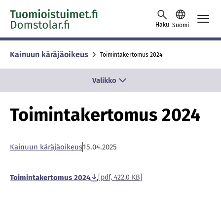
Siirry sisältöön
Haku
Suomi
Kainuun käräjäoikeus
Toimintakertomus 2024
Valikko
Toimintakertomus 2024
Kai­nuun kä­rä­jä­oi­keus
15.04.2025
Toimintakertomus 2024
[pdf, 422.0 KB]