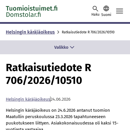
Skip to content -saavutettavuusohje
Haku
Suomi
Helsingin käräjäoikeus
Ratkaisutiedote R 706/2026/10510
Valikko
Ratkaisutiedote R
706/2026/10510
Hel­sin­gin kä­rä­jä­oi­keus
24.06.2026
Helsingin käräjäoikeus on 24.6.2026 antanut tuomion
Maatullin peruskoulussa 23.3.2026 tapahtuneeseen
puukotukseen liittyen. Asiakokonaisuudessa oli kaksi 15-
vuotiasta vastaajaa.