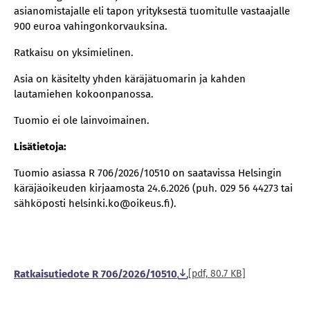
asianomistajalle eli tapon yrityksestä tuomitulle vastaajalle
900 euroa vahingonkorvauksina.
Ratkaisu on yksimielinen.
Asia on käsitelty yhden käräjätuomarin ja kahden
lautamiehen kokoonpanossa.
Tuomio ei ole lainvoimainen.
Lisätietoja:
Tuomio asiassa R 706/2026/10510 on saatavissa Helsingin
käräjäoikeuden kirjaamosta 24.6.2026 (puh. 029 56 44273 tai
sähköposti helsinki.ko@oikeus.fi).
Ratkaisutiedote R 706/2026/10510
[pdf, 80.7 KB]