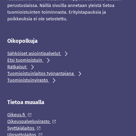
perustuslaissa. Näillä sivuilla annetaan yleistä tietoa
tuomioistuinten toiminnasta. Erityistapauksia ja
poikkeuksia ei ole selostettu.
Oikopolkuja
Sähköiset asiointipalvelut
Etsi tuomioistuin
Ratkaisut
Tuomioistuinlaitos työnantajana
Tuomioistuinvirasto
Tietoa muualla
Oikeus.fi
Oikeuspalveluvirasto
Syyttäjälaitos
Ulosottolaitos