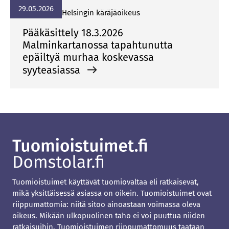
29.05.2026
Hel­sin­gin kä­rä­jä­oi­keus
Pääkäsittely 18.3.2026
Malminkartanossa tapahtunutta
epäiltyä murhaa koskevassa
syyteasiassa
Tuomioistuimet käyttävät tuomiovaltaa eli ratkaisevat,
mikä yksittäisessä asiassa on oikein. Tuomioistuimet ovat
riippumattomia: niitä sitoo ainoastaan voimassa oleva
oikeus. Mikään ulkopuolinen taho ei voi puuttua niiden
ratkaisuihin. Tuomioistuimen riippumattomuus taataan