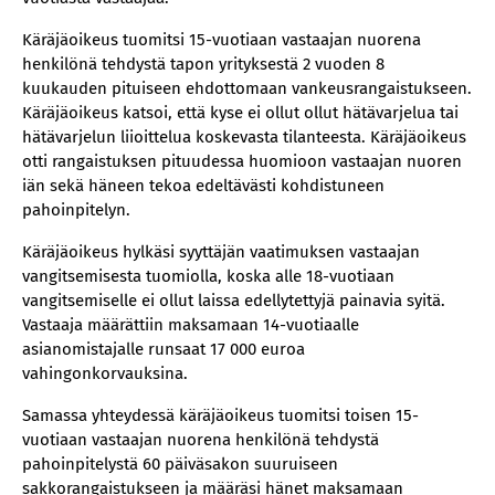
Käräjäoikeus tuomitsi 15-vuotiaan vastaajan nuorena
henkilönä tehdystä tapon yrityksestä 2 vuoden 8
kuukauden pituiseen ehdottomaan vankeusrangaistukseen.
Käräjäoikeus katsoi, että kyse ei ollut ollut hätävarjelua tai
hätävarjelun liioittelua koskevasta tilanteesta. Käräjäoikeus
otti rangaistuksen pituudessa huomioon vastaajan nuoren
iän sekä häneen tekoa edeltävästi kohdistuneen
pahoinpitelyn.
Käräjäoikeus hylkäsi syyttäjän vaatimuksen vastaajan
vangitsemisesta tuomiolla, koska alle 18-vuotiaan
vangitsemiselle ei ollut laissa edellytettyjä painavia syitä.
Vastaaja määrättiin maksamaan 14-vuotiaalle
asianomistajalle runsaat 17 000 euroa
vahingonkorvauksina.
Samassa yhteydessä käräjäoikeus tuomitsi toisen 15-
vuotiaan vastaajan nuorena henkilönä tehdystä
pahoinpitelystä 60 päiväsakon suuruiseen
sakkorangaistukseen ja määräsi hänet maksamaan