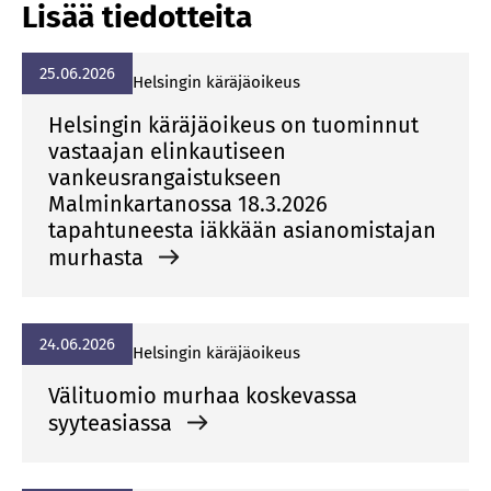
Lisää tiedotteita
25.06.2026
Hel­sin­gin kä­rä­jä­oi­keus
Helsingin käräjäoikeus on tuominnut
vastaajan elinkautiseen
vankeusrangaistukseen
Malminkartanossa 18.3.2026
tapahtuneesta iäkkään asianomistajan
murhasta
24.06.2026
Hel­sin­gin kä­rä­jä­oi­keus
Välituomio murhaa koskevassa
syyteasiassa