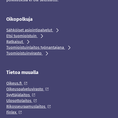
poikkeuksia ei ole selostettu.
Oikopolkuja
Sähköiset asiointipalvelut
Etsi tuomioistuin
Ratkaisut
Tuomioistuinlaitos työnantajana
Tuomioistuinvirasto
Tietoa muualla
Oikeus.fi
Oikeuspalveluvirasto
Syyttäjälaitos
Ulosottolaitos
Rikosseuraamuslaitos
Finlex