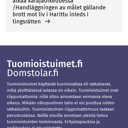
alkaa käräjäoikeudessa
/Handläggningen av målet gällande
brott mot liv i Harittu inleds i
tingsrätten
Tuomioistuimet käyttävät tuomiovaltaa eli ratkaisevat,
mikä yksittäisessä asiassa on oikein. Tuomioistuimet ovat
riippumattomia: niitä sitoo ainoastaan voimassa oleva
oikeus. Mikään ulkopuolinen taho ei voi puuttua niiden
ratkaisuihin. Tuomioistuimen riippumattomuus taataan
perustuslaissa. Näillä sivuilla annetaan yleistä tietoa
tuomioistuinten toiminnasta. Erityistapauksia ja