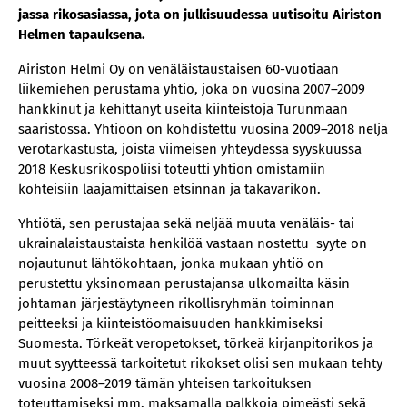
jas­sa ri­kos­asias­sa, jota on julkisuudessa uutisoitu Airiston
Helmen tapauksena.
Airiston Helmi Oy on venäläistaustaisen 60-vuotiaan
liikemiehen perustama yhtiö, joka on vuosina 2007–2009
hankkinut ja kehittänyt useita kiinteistöjä Turunmaan
saaristossa. Yhtiöön on kohdistettu vuosina 2009–2018 neljä
verotarkastusta, joista viimeisen yhteydessä syyskuussa
2018 Keskusrikospoliisi toteutti yhtiön omistamiin
kohteisiin laajamittaisen etsinnän ja takavarikon.
Yhtiötä, sen perustajaa sekä neljää muuta venäläis- tai
ukrainalaistaustaista henkilöä vastaan nostettu syyte on
nojautunut lähtökohtaan, jonka mukaan yhtiö on
perustettu yksinomaan perustajansa ulkomailta käsin
johtaman järjestäytyneen rikollisryhmän toiminnan
peitteeksi ja kiinteistöomaisuuden hankkimiseksi
Suomesta. Törkeät veropetokset, törkeä kirjanpitorikos ja
muut syytteessä tarkoitetut rikokset olisi sen mukaan tehty
vuosina 2008–2019 tämän yhteisen tarkoituksen
toteuttamiseksi mm. maksamalla palkkoja pimeästi sekä