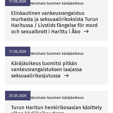
17.06.2026
Var­si­nais-Suo­men kä­rä­jä­oi­keus
Elinkautinen vankeusrangaistus
murhasta ja seksuaalirikoksista Turun
Haritussa / Livstids fängelse för mord
och sexualbrott i Harittu i Åbo
17.06.2026
Var­si­nais-Suo­men kä­rä­jä­oi­keus
Käräjäoikeus tuomitsi pitkän
vankeusrangaistuksen laajassa
seksuaalirikosjutussa
25.05.2026
Var­si­nais-Suo­men kä­rä­jä­oi­keus
Turun Haritun henkirikosasian käsittely