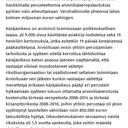
hankkimalla perusteettomia arvonlisäveropalautuksia
pyrkien näin aiheuttamaan Verohallinnolle yhteensä lähes
kolmen miljoonan euron vahingon.
Käräjäoikeus on arvioinut tuomiossaan poikkeuksellisen
laajaa, yli 9.000 sivua käsittävää asiakirja-todistelua sekä 16
henkilön kertomuksia, jotka esitettiin 19 päivää kestäneessä
pääkäsittelyssä. Arvioituaan ensin yhtiön perustamisen
tarkoitusta ja syytteen edellä kerrottua lähtökohtaa
käräjäoikeus katsoi asiassa jääneen näyttämättä, että
vastaajat olisivat muodostaneet väitetyn
rikollisorganisaation tai osallistuneet sellaisen toimintaan.
Arvioituaan sen jälkeen kunkin vastaajan väitettyä
menettelyä erikseen käräjäoikeus päätyi eri perustein
hylkäämään syytteen lukuun ottamatta arvonlisäverotusta
koskenutta törkeää veropetosta 2008–2014 ja törkeää
kirjanpitorikosta 2008–2018, joihin yhtiön perustaja oli yksin
syyllistynyt tavoitellen vähintään noin 850.000 euron
taloudellista hyötyä. Oikeudenmukainen seuraamus näistä
rikoksista oli 1,5 vuotta vankeutta, joka voitiin määrätä