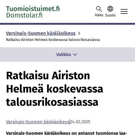
Skip to content -saavutettavuusohje
Haku
Suomi
Varsinais-Suomen käräjäoikeus
Ratkaisu Airiston Helmeä koskevassa talousrikosasiassa
Valikko
Ratkaisu Airiston
Helmeä koskevassa
talousrikosasiassa
Var­si­nais-Suo­men kä­rä­jä­oi­keus
24.02.2025
Var­si­nais-Suo­men kä­rä­jä­oi­keus on an­ta­nut tuo­mion­sa laa­