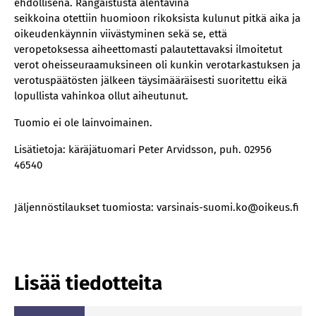
ehdollisena. Rangaistusta alentavina
seikkoina otettiin huomioon rikoksista kulunut pitkä aika ja
oikeudenkäynnin viivästyminen sekä se, että
veropetoksessa aiheettomasti palautettavaksi ilmoitetut
verot oheisseuraamuksineen oli kunkin verotarkastuksen ja
verotuspäätösten jälkeen täysimääräisesti suoritettu eikä
lopullista vahinkoa ollut aiheutunut.
Tuomio ei ole lainvoimainen.
Lisätietoja: käräjätuomari Peter Arvidsson, puh. 02956
46540
Jäljennöstilaukset tuomiosta: varsinais-suomi.ko@oikeus.fi
Lisää tiedotteita