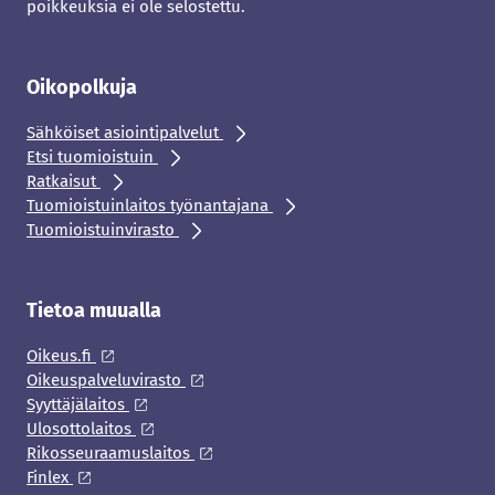
poikkeuksia ei ole selostettu.
Oikopolkuja
Sähköiset asiointipalvelut
Etsi tuomioistuin
Ratkaisut
Tuomioistuinlaitos työnantajana
Tuomioistuinvirasto
Tietoa muualla
Oikeus.fi
Oikeuspalveluvirasto
Syyttäjälaitos
Ulosottolaitos
Rikosseuraamuslaitos
Finlex