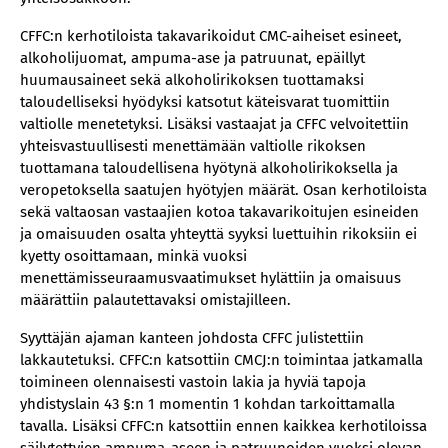
CFFC:n kerhotiloista takavarikoidut CMC-aiheiset esineet,
alkoholijuomat, ampuma-ase ja patruunat, epäillyt
huumausaineet sekä alkoholirikoksen tuottamaksi
taloudelliseksi hyödyksi katsotut käteisvarat tuomittiin
valtiolle menetetyksi. Lisäksi vastaajat ja CFFC velvoitettiin
yhteisvastuullisesti menettämään valtiolle rikoksen
tuottamana taloudellisena hyötynä alkoholirikoksella ja
veropetoksella saatujen hyötyjen määrät. Osan kerhotiloista
sekä valtaosan vastaajien kotoa takavarikoitujen esineiden
ja omaisuuden osalta yhteyttä syyksi luettuihin rikoksiin ei
kyetty osoittamaan, minkä vuoksi
menettämisseuraamusvaatimukset hylättiin ja omaisuus
määrättiin palautettavaksi omistajilleen.
Syyttäjän ajaman kanteen johdosta CFFC julistettiin
lakkautetuksi. CFFC:n katsottiin CMCJ:n toimintaa jatkamalla
toimineen olennaisesti vastoin lakia ja hyviä tapoja
yhdistyslain 43 §:n 1 momentin 1 kohdan tarkoittamalla
tavalla. Lisäksi CFFC:n katsottiin ennen kaikkea kerhotiloissa