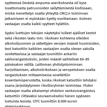
syytteessä lievästä ampuma-aserikoksesta oli kyse
luvattomasta patruunoiden säilyttämisestä kodissaan,
minkä menettelyn osalta yhteyttä CMCJ:n toiminnan
jatkamiseen ei myöskään kyetty osoittamaan. Kolmen
vastaajan osalta kaikki syytteet hylättiin.
Syyksi luettujen tekojen näytetyksi tulleet ajalliset kestot
sekä rikosten laatu mm. rikoksen kohteena olleiden
alkoholijuomien ja vältettyjen verojen määrät huomioiden,
teot katsottiin kaikkien vastaajien osalta olevan sakolla
sovitettavissa ja vastaajat tuomittiin ankariin
sakkorangaistuksiin, joiden määrät vaihtelivat 60–85
päiväsakon välillä. Laittoman yhdistystoiminnan
harjoittamisen, alkoholirikoksen ja veropetoksen osalta
rangaistuksen mittaamisessa sovellettiin
koventamisperustetta, koska rikokset katsottiin tehdyksi
osana järjestäytyneen rikollisryhmän toimintaa. Yhden
vastaajan osalta aikaisempi ehdoton vankeusrangaistus
katsottiin riittäväksi seuraamukseksi hänen syykseen
luetuista teoista. CFFC tuomittiin 8.000 euron
yhteisösakkoon.