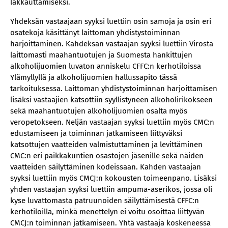
lakkauttamiseksi.
Yhdeksän vastaajaan syyksi luettiin osin samoja ja osin eri
osatekoja käsittänyt laittoman yhdistystoiminnan
harjoittaminen. Kahdeksan vastaajan syyksi luettiin Virosta
laittomasti maahantuotujen ja Suomesta hankittujen
alkoholijuomien luvaton anniskelu CFFC:n kerhotiloissa
Ylämyllyllä ja alkoholijuomien hallussapito tässä
tarkoituksessa. Laittoman yhdistystoiminnan harjoittamisen
lisäksi vastaajien katsottiin syyllistyneen alkoholirikokseen
sekä maahantuotujen alkoholijuomien osalta myös
veropetokseen. Neljän vastaajan syyksi luettiin myös CMC:n
edustamiseen ja toiminnan jatkamiseen liittyväksi
katsottujen vaatteiden valmistuttaminen ja levittäminen
CMC:n eri paikkakuntien osastojen jäsenille sekä näiden
vaatteiden säilyttäminen kodeissaan. Kahden vastaajan
syyksi luettiin myös CMCJ:n kokousten toimeenpano. Lisäksi
yhden vastaajan syyksi luettiin ampuma-aserikos, jossa oli
kyse luvattomasta patruunoiden säilyttämisestä CFFC:n
kerhotiloilla, minkä menettelyn ei voitu osoittaa liittyvän
CMCJ:n toiminnan jatkamiseen. Yhtä vastaaja koskeneessa