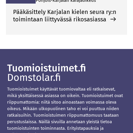
Poh­jois-Kar­ja­lan kä­rä­jä­oi­keus
Pääkäsittely Karjalan kielen seura ry:n
toimintaan liittyvässä rikosasiassa
Tuomioistuimet käyttävät tuomiovaltaa eli ratkaisevat,
mikä yksittäisessä asiassa on oikein. Tuomioistuimet ovat
riippumattomia: niitä sitoo ainoastaan voimassa oleva
oikeus. Mikään ulkopuolinen taho ei voi puuttua niiden
ratkaisuihin. Tuomioistuimen riippumattomuus taataan
perustuslaissa. Näillä sivuilla annetaan yleistä tietoa
tuomioistuinten toiminnasta. Erityistapauksia ja