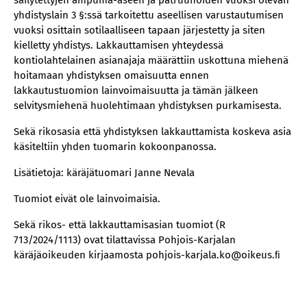
säilytettyjen ampuma-aseen ja patruunoiden vuoksi olevan
yhdistyslain 3 §:ssä tarkoitettu aseellisen varustautumisen
vuoksi osittain sotilaalliseen tapaan järjestetty ja siten
kielletty yhdistys. Lakkauttamisen yhteydessä
kontiolahtelainen asianajaja määrättiin uskottuna miehenä
hoitamaan yhdistyksen omaisuutta ennen
lakkautustuomion lainvoimaisuutta ja tämän jälkeen
selvitysmiehenä huolehtimaan yhdistyksen purkamisesta.
Sekä rikosasia että yhdistyksen lakkauttamista koskeva asia
käsiteltiin yhden tuomarin kokoonpanossa.
Lisätietoja: käräjätuomari Janne Nevala
Tuomiot eivät ole lainvoimaisia.
Sekä rikos- että lakkauttamisasian tuomiot (R
713/2024/1113) ovat tilattavissa Pohjois-Karjalan
käräjäoikeuden kirjaamosta pohjois-karjala.ko@oikeus.ﬁ