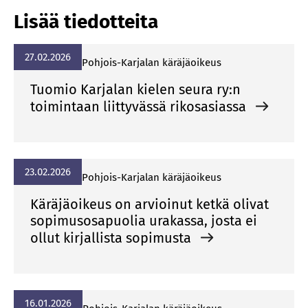
Lisää tiedotteita
27.02.2026
Poh­jois-Kar­ja­lan kä­rä­jä­oi­keus
Tuomio Karjalan kielen seura ry:n
toimintaan liittyvässä rikosasiassa
23.02.2026
Poh­jois-Kar­ja­lan kä­rä­jä­oi­keus
Käräjäoikeus on arvioinut ketkä olivat
sopimusosapuolia urakassa, josta ei
ollut kirjallista sopimusta
16.01.2026