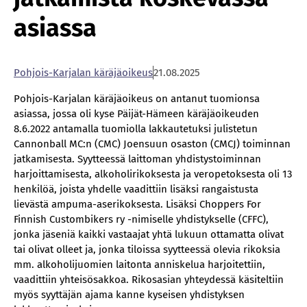
asiassa
Poh­jois-Kar­ja­lan kä­rä­jä­oi­keus
21.08.2025
Pohjois-Karjalan käräjäoikeus on antanut tuomionsa
asiassa, jossa oli kyse Päijät-Hämeen käräjäoikeuden
8.6.2022 antamalla tuomiolla lakkautetuksi julistetun
Cannonball MC:n (CMC) Joensuun osaston (CMCJ) toiminnan
jatkamisesta. Syytteessä laittoman yhdistystoiminnan
harjoittamisesta, alkoholirikoksesta ja veropetoksesta oli 13
henkilöä, joista yhdelle vaadittiin lisäksi rangaistusta
lievästä ampuma-aserikoksesta. Lisäksi Choppers For
Finnish Custombikers ry -nimiselle yhdistykselle (CFFC),
jonka jäseniä kaikki vastaajat yhtä lukuun ottamatta olivat
tai olivat olleet ja, jonka tiloissa syytteessä olevia rikoksia
mm. alkoholijuomien laitonta anniskelua harjoitettiin,
vaadittiin yhteisösakkoa. Rikosasian yhteydessä käsiteltiin
myös syyttäjän ajama kanne kyseisen yhdistyksen