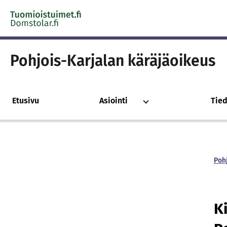
Skip to content -saavutettavuusohje
Pohjois-Karjalan käräjäoikeus
Etusivu
Asiointi
Tied
Poh
Ki