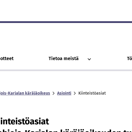
otteet
Tietoa meistä
Tö
jois-Karjalan käräjäoikeus
Asiointi
Kiinteistöasiat
inteistöasiat