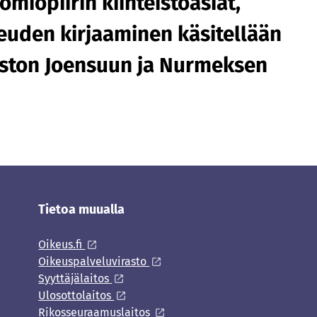
miopiirin kiinteistöasiat,
ikeuden kirjaaminen käsitellään
iston Joensuun ja Nurmeksen
Tietoa muualla
Oikeus.fi
Oikeuspalveluvirasto
Syyttäjälaitos
Ulosottolaitos
Rikosseuraamuslaitos