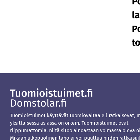
P
l
P
to
Tuomioistuimet käyttävät tuomiovaltaa eli ratkaisevat, 
yksittäisessä asiassa on oikein. Tuomioistuimet ovat
riippumattomia: niitä sitoo ainoastaan voimassa oleva o
Mikään ulkopuolinen taho ei voi puuttua niiden ratkaisui