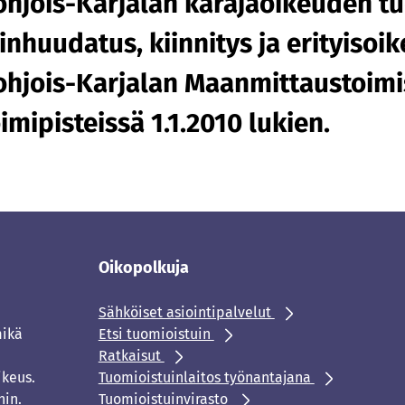
ohjois-Karjalan käräjäoikeuden tuo
ainhuudatus, kiinnitys ja erityiso
ohjois-Karjalan Maanmittaustoim
imipisteissä 1.1.2010 lukien.‍
Oikopolkuja
Sähköiset asiointipalvelut
mikä
Etsi tuomioistuin
Ratkaisut
ikeus.
Tuomioistuinlaitos työnantajana
hin.
Tuomioistuinvirasto