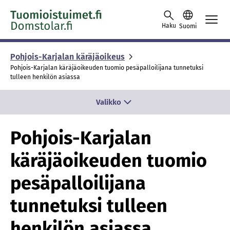
Skip to content -saavutettavuusohje
Haku
Suomi
Pohjois-Karjalan käräjäoikeus
Pohjois-Karjalan käräjäoikeuden tuomio pesäpalloilijana tunnetuksi
tulleen henkilön asiassa
Valikko
Pohjois-Karjalan
käräjäoikeuden tuomio
pesäpalloilijana
tunnetuksi tulleen
henkilön asiassa