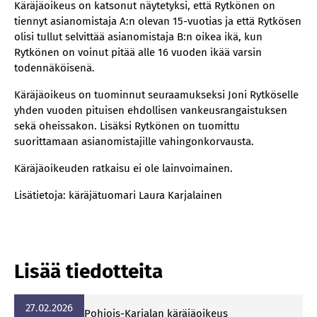
Käräjäoikeus on katsonut näytetyksi, että Rytkönen on
tiennyt asianomistaja A:n olevan 15-vuotias ja että Rytkösen
olisi tullut selvittää asianomistaja B:n oikea ikä, kun
Rytkönen on voinut pitää alle 16 vuoden ikää varsin
todennäköisenä.
Käräjäoikeus on tuominnut seuraamukseksi Joni Rytköselle
yhden vuoden pituisen ehdollisen vankeusrangaistuksen
sekä oheissakon. Lisäksi Rytkönen on tuomittu
suorittamaan asianomistajille vahingonkorvausta.
Käräjäoikeuden ratkaisu ei ole lainvoimainen.
Lisätietoja: käräjätuomari Laura Karjalainen
Lisää tiedotteita
27.02.2026
Poh­jois-Kar­ja­lan kä­rä­jä­oi­keus