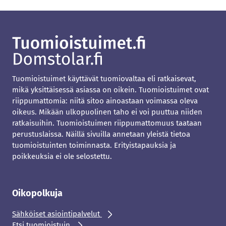
Tuomioistuimet käyttävät tuomiovaltaa eli ratkaisevat,
mikä yksittäisessä asiassa on oikein. Tuomioistuimet ovat
riippumattomia: niitä sitoo ainoastaan voimassa oleva
oikeus. Mikään ulkopuolinen taho ei voi puuttua niiden
ratkaisuihin. Tuomioistuimen riippumattomuus taataan
perustuslaissa. Näillä sivuilla annetaan yleistä tietoa
tuomioistuinten toiminnasta. Erityistapauksia ja
poikkeuksia ei ole selostettu.
Oikopolkuja
Sähköiset asiointipalvelut
Etsi tuomioistuin