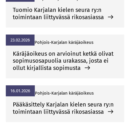
Tuomio Karjalan kielen seura ry:n
toimintaan liittyvässä rikosasiassa
23.02.2026
Poh­jois-Kar­ja­lan kä­rä­jä­oi­keus
Käräjäoikeus on arvioinut ketkä olivat
sopimusosapuolia urakassa, josta ei
ollut kirjallista sopimusta
16.01.2026
Poh­jois-Kar­ja­lan kä­rä­jä­oi­keus
Pääkäsittely Karjalan kielen seura ry:n
toimintaan liittyvässä rikosasiassa