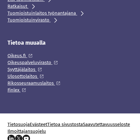
Ratkaisut
Tuomioistuinlaitos työnantajana
Tuomioistuinvirasto
Tietoa muualla
Oikeus.fi
Oikeuspalveluvirasto
Syyttäjälaitos
Ulosottolaitos
Rikosseuraamuslaitos
Finlex
Tietosuoja
Evästeet
Tietoa sivustosta
Saavutettavuusseloste
Ilmoittajansuojelu