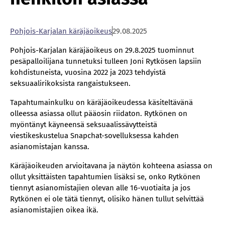
Poh­jois-Kar­ja­lan kä­rä­jä­oi­keus
29.08.2025
Pohjois-Karjalan käräjäoikeus on 29.8.2025 tuominnut
pesäpalloilijana tunnetuksi tulleen Joni Rytkösen lapsiin
kohdistuneista, vuosina 2022 ja 2023 tehdyistä
seksuaalirikoksista rangaistukseen.
Tapahtumainkulku on käräjäoikeudessa käsiteltävänä
olleessa asiassa ollut pääosin riidaton. Rytkönen on
myöntänyt käyneensä seksuaalissävytteistä
viestikeskustelua Snapchat-sovelluksessa kahden
asianomistajan kanssa.
Käräjäoikeuden arvioitavana ja näytön kohteena asiassa on
ollut yksittäisten tapahtumien lisäksi se, onko Rytkönen
tiennyt asianomistajien olevan alle 16-vuotiaita ja jos
Rytkönen ei ole tätä tiennyt, olisiko hänen tullut selvittää
asianomistajien oikea ikä.