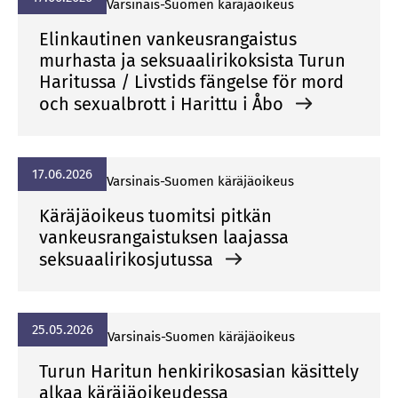
Var­si­nais-Suo­men kä­rä­jä­oi­keus
Elinkautinen vankeusrangaistus
murhasta ja seksuaalirikoksista Turun
Haritussa / Livstids fängelse för mord
och sexualbrott i Harittu i Åbo
17.06.2026
Var­si­nais-Suo­men kä­rä­jä­oi­keus
Käräjäoikeus tuomitsi pitkän
vankeusrangaistuksen laajassa
seksuaalirikosjutussa
25.05.2026
Var­si­nais-Suo­men kä­rä­jä­oi­keus
Turun Haritun henkirikosasian käsittely
alkaa käräjäoikeudessa