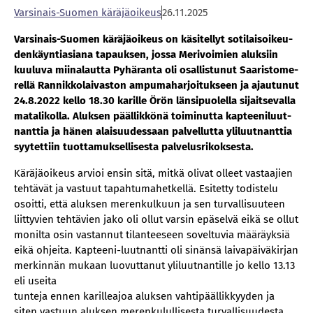
Var­si­nais-Suo­men kä­rä­jä­oi­keus
26.11.2025
Var­si­nais-Suo­men kä­rä­jä­oi­keus on kä­si­tel­lyt so­ti­lai­soi­keu­
den­käyn­ti­asia­na ta­pauk­sen, jos­sa Me­ri­voi­mien aluk­siin
kuu­lu­va mii­na­laut­ta Py­hä­ran­ta oli osal­lis­tu­nut Saa­ris­to­me­
rel­lä Ran­nik­ko­lai­vas­ton am­pu­ma­har­joi­tuk­seen ja ajau­tu­nut
24.8.2022 kel­lo 18.30 ka­ril­le Örön län­si­puo­lel­la si­jait­se­val­la
ma­ta­li­kol­la. Aluk­sen pääl­lik­kö­nä toi­mi­nut­ta kap­tee­ni­luut­
nant­tia ja hä­nen alai­suu­des­saan pal­vel­lut­ta yli­luut­nant­tia
syy­tet­tiin tuot­ta­muk­sel­li­ses­ta pal­ve­lus­ri­kok­ses­ta.
Käräjäoikeus arvioi ensin sitä, mitkä olivat olleet vastaajien
tehtävät ja vastuut tapahtumahetkellä. Esitetty todistelu
osoitti, että aluksen merenkulkuun ja sen turvallisuuteen
liittyvien tehtävien jako oli ollut varsin epäselvä eikä se ollut
monilta osin vastannut tilanteeseen soveltuvia määräyksiä
eikä ohjeita. Kapteeni-luutnantti oli sinänsä laivapäiväkirjan
merkinnän mukaan luovuttanut yliluutnantille jo kello 13.13
eli useita
tunteja ennen karilleajoa aluksen vahtipäällikkyyden ja
siten vastuun aluksen merenkulullisesta turvallisuudesta.