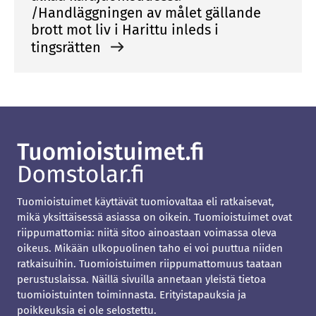
/Handläggningen av målet gällande
brott mot liv i Harittu inleds i
tingsrätten
Tuomioistuimet käyttävät tuomiovaltaa eli ratkaisevat,
mikä yksittäisessä asiassa on oikein. Tuomioistuimet ovat
riippumattomia: niitä sitoo ainoastaan voimassa oleva
oikeus. Mikään ulkopuolinen taho ei voi puuttua niiden
ratkaisuihin. Tuomioistuimen riippumattomuus taataan
perustuslaissa. Näillä sivuilla annetaan yleistä tietoa
tuomioistuinten toiminnasta. Erityistapauksia ja
poikkeuksia ei ole selostettu.