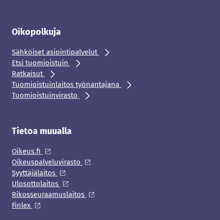
Oikopolkuja
Sähköiset asiointipalvelut
Etsi tuomioistuin
Ratkaisut
Tuomioistuinlaitos työnantajana
Tuomioistuinvirasto
Tietoa muualla
Oikeus.fi
Oikeuspalveluvirasto
Syyttäjälaitos
Ulosottolaitos
Rikosseuraamuslaitos
Finlex