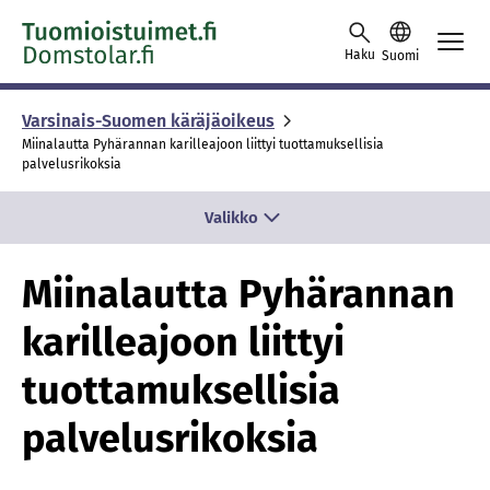
Skip to content -saavutettavuusohje
Haku
Suomi
Varsinais-Suomen käräjäoikeus
Miinalautta Pyhärannan karilleajoon liittyi tuottamuksellisia
palvelusrikoksia
Valikko
Miinalautta Pyhärannan
karilleajoon liittyi
tuottamuksellisia
palvelusrikoksia