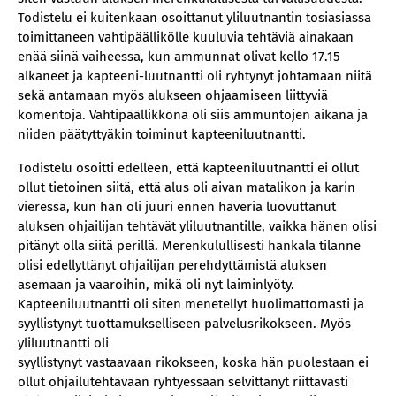
Todistelu ei kuitenkaan osoittanut yliluutnantin tosiasiassa
toimittaneen vahtipäällikölle kuuluvia tehtäviä ainakaan
enää siinä vaiheessa, kun ammunnat olivat kello 17.15
alkaneet ja kapteeni-luutnantti oli ryhtynyt johtamaan niitä
sekä antamaan myös alukseen ohjaamiseen liittyviä
komentoja. Vahtipäällikkönä oli siis ammuntojen aikana ja
niiden päätyttyäkin toiminut kapteeniluutnantti.
Todistelu osoitti edelleen, että kapteeniluutnantti ei ollut
ollut tietoinen siitä, että alus oli aivan matalikon ja karin
vieressä, kun hän oli juuri ennen haveria luovuttanut
aluksen ohjailijan tehtävät yliluutnantille, vaikka hänen olisi
pitänyt olla siitä perillä. Merenkulullisesti hankala tilanne
olisi edellyttänyt ohjailijan perehdyttämistä aluksen
asemaan ja vaaroihin, mikä oli nyt laiminlyöty.
Kapteeniluutnantti oli siten menetellyt huolimattomasti ja
syyllistynyt tuottamukselliseen palvelusrikokseen. Myös
yliluutnantti oli
syyllistynyt vastaavaan rikokseen, koska hän puolestaan ei
ollut ohjailutehtävään ryhtyessään selvittänyt riittävästi