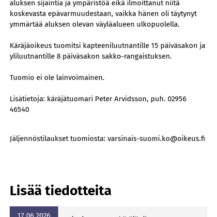
aluksen sijaintia ja ympäristöä eikä ilmoittanut niitä
koskevasta epävarmuudestaan, vaikka hänen oli täytynyt
ymmärtää aluksen olevan väyläalueen ulkopuolella.
Käräjäoikeus tuomitsi kapteeniluutnantille 15 päiväsakon ja
yliluutnantille 8 päiväsakon sakko-rangaistuksen.
Tuomio ei ole lainvoimainen.
Lisätietoja: käräjätuomari Peter Arvidsson, puh. 02956
46540
Jäljennöstilaukset tuomiosta: varsinais-suomi.ko@oikeus.fi
Lisää tiedotteita
17.06.2026