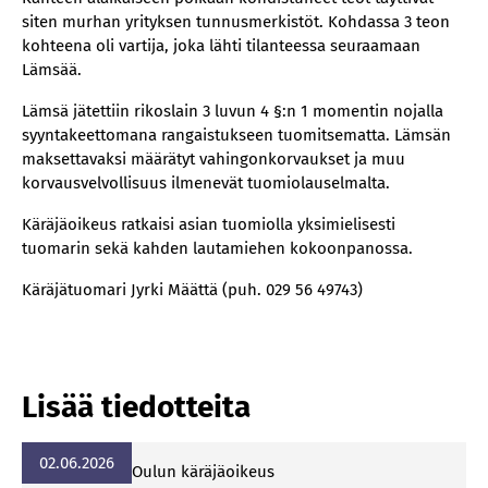
siten murhan yrityksen tunnusmerkistöt. Kohdassa 3 teon
kohteena oli vartija, joka lähti tilanteessa seuraamaan
Lämsää.
Lämsä jätettiin rikoslain 3 luvun 4 §:n 1 momentin nojalla
syyntakeettomana rangaistukseen tuomitsematta. Lämsän
maksettavaksi määrätyt vahingonkorvaukset ja muu
korvausvelvollisuus ilmenevät tuomiolauselmalta.
Käräjäoikeus ratkaisi asian tuomiolla yksimielisesti
tuomarin sekä kahden lautamiehen kokoonpanossa.
Käräjätuomari Jyrki Määttä (puh. 029 56 49743)
Lisää tiedotteita
02.06.2026
Ou­lun kä­rä­jä­oi­keus