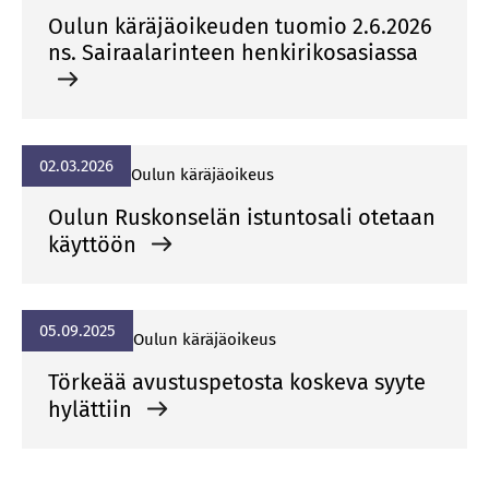
Oulun käräjäoikeuden tuomio 2.6.2026
ns. Sairaalarinteen henkirikosasiassa
02.03.2026
Ou­lun kä­rä­jä­oi­keus
Oulun Ruskonselän istuntosali otetaan
käyttöön
05.09.2025
Ou­lun kä­rä­jä­oi­keus
Törkeää avustuspetosta koskeva syyte
hylättiin