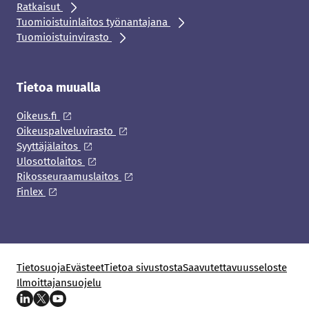
Ratkaisut
Tuomioistuinlaitos työnantajana
Tuomioistuinvirasto
Tietoa muualla
Oikeus.fi
Oikeuspalveluvirasto
Syyttäjälaitos
Ulosottolaitos
Rikosseuraamuslaitos
Finlex
Tietosuoja
Evästeet
Tietoa sivustosta
Saavutettavuusseloste
Ilmoittajansuojelu