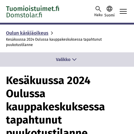
Skip to content -saavutettavuusohje
Haku
Suomi
Oulun käräjäoikeus
Kesäkuussa 2024 Oulussa kauppakeskuksessa tapahtunut
puukotustilanne
Valikko
Kesäkuussa 2024
Oulussa
kauppakeskuksessa
tapahtunut
puukotustilanne