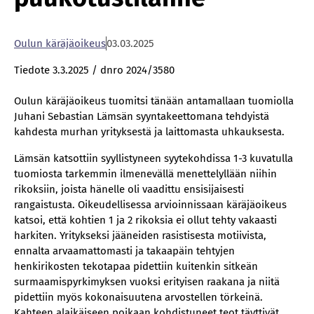
Ou­lun kä­rä­jä­oi­keus
03.03.2025
Tiedote 3.3.2025 / dnro 2024/3580
Oulun käräjäoikeus tuomitsi tänään antamallaan tuomiolla
Juhani Sebastian Lämsän syyntakeettomana tehdyistä
kahdesta murhan yrityksestä ja laittomasta uhkauksesta.
Lämsän katsottiin syyllistyneen syytekohdissa 1-3 kuvatulla
tuomiosta tarkemmin ilmenevällä menettelyllään niihin
rikoksiin, joista hänelle oli vaadittu ensisijaisesti
rangaistusta. Oikeudellisessa arvioinnissaan käräjäoikeus
katsoi, että kohtien 1 ja 2 rikoksia ei ollut tehty vakaasti
harkiten. Yritykseksi jääneiden rasistisesta motiivista,
ennalta arvaamattomasti ja takaapäin tehtyjen
henkirikosten tekotapaa pidettiin kuitenkin sitkeän
surmaamispyrkimyksen vuoksi erityisen raakana ja niitä
pidettiin myös kokonaisuutena arvostellen törkeinä.
Kahteen alaikäiseen poikaan kohdistuneet teot täyttivät