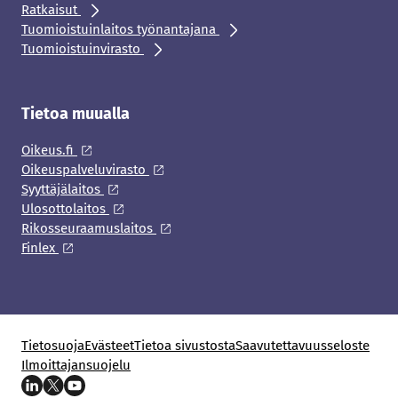
Ratkaisut
Tuomioistuinlaitos työnantajana
Tuomioistuinvirasto
Tietoa muualla
Oikeus.fi
Oikeuspalveluvirasto
Syyttäjälaitos
Ulosottolaitos
Rikosseuraamuslaitos
Finlex
Tietosuoja
Evästeet
Tietoa sivustosta
Saavutettavuusseloste
Ilmoittajansuojelu