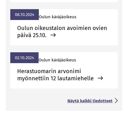
08.10.2024
Ou­lun kä­rä­jä­oi­keus
Oulun oikeustalon avoimien ovien
päivä 25.10.
02.10.2024
Ou­lun kä­rä­jä­oi­keus
Herastuomarin arvonimi
myönnettiin 12 lautamiehelle
Näytä kaikki tiedotteet