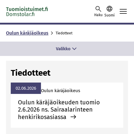
Skip to content -saavutettavuusohje
Haku
Suomi
Oulun käräjäoikeus
Tiedotteet
Valikko
Tiedotteet
02.06.2026
Ou­lun kä­rä­jä­oi­keus
Oulun käräjäoikeuden tuomio
2.6.2026 ns. Sairaalarinteen
henkirikosasiassa