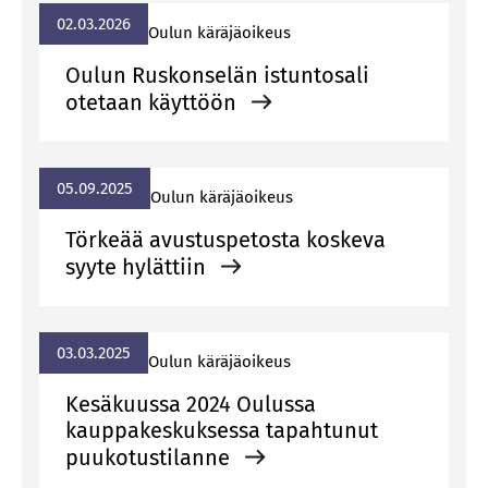
02.03.2026
Ou­lun kä­rä­jä­oi­keus
Oulun Ruskonselän istuntosali
otetaan käyttöön
05.09.2025
Ou­lun kä­rä­jä­oi­keus
Törkeää avustuspetosta koskeva
syyte hylättiin
03.03.2025
Ou­lun kä­rä­jä­oi­keus
Kesäkuussa 2024 Oulussa
kauppakeskuksessa tapahtunut
puukotustilanne