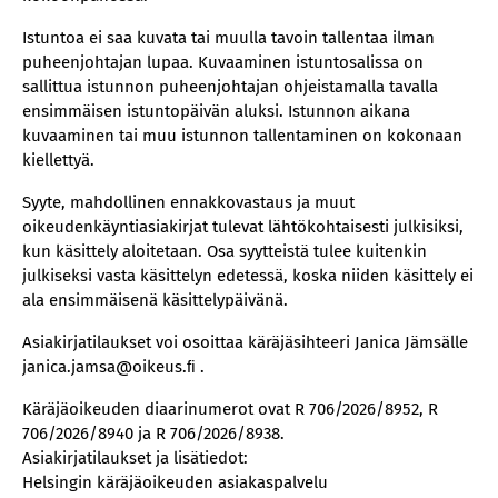
Istuntoa ei saa kuvata tai muulla tavoin tallentaa ilman
puheenjohtajan lupaa. Kuvaaminen istuntosalissa on
sallittua istunnon puheenjohtajan ohjeistamalla tavalla
ensimmäisen istuntopäivän aluksi. Istunnon aikana
kuvaaminen tai muu istunnon tallentaminen on kokonaan
kiellettyä.
Syyte, mahdollinen ennakkovastaus ja muut
oikeudenkäyntiasiakirjat tulevat lähtökohtaisesti julkisiksi,
kun käsittely aloitetaan. Osa syytteistä tulee kuitenkin
julkiseksi vasta käsittelyn edetessä, koska niiden käsittely ei
ala ensimmäisenä käsittelypäivänä.
Asiakirjatilaukset voi osoittaa käräjäsihteeri Janica Jämsälle
janica.jamsa@oikeus.ﬁ .
Käräjäoikeuden diaarinumerot ovat R 706/2026/8952, R
706/2026/8940 ja R 706/2026/8938.
Asiakirjatilaukset ja lisätiedot:
Helsingin käräjäoikeuden asiakaspalvelu