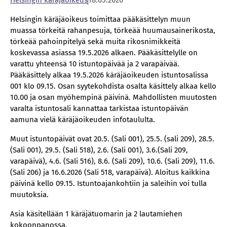
Hel­sin­gin kä­rä­jä­oi­keus
18.05.2026
Helsingin käräjäoikeus toimittaa pääkäsittelyn muun
muassa törkeitä rahanpesuja, törkeää huumausainerikosta,
törkeää pahoinpitelyä sekä muita rikosnimikkeitä
koskevassa asiassa 19.5.2026 alkaen. Pääkäsittelylle on
varattu yhteensä 10 istuntopäivää ja 2 varapäivää.
Pääkäsittely alkaa 19.5.2026 käräjäoikeuden istuntosalissa
001 klo 09.15. Osan syytekohdista osalta käsittely alkaa kello
10.00 ja osan myöhempinä päivinä. Mahdollisten muutosten
varalta istuntosali kannattaa tarkistaa istuntopäivän
aamuna vielä käräjäoikeuden infotaululta.
Muut istuntopäivät ovat 20.5. (Sali 001), 25.5. (sali 209), 28.5.
(Sali 001), 29.5. (Sali 518), 2.6. (Sali 001), 3.6.(Sali 209,
varapäivä), 4.6. (Sali 516), 8.6. (Sali 209), 10.6. (Sali 209), 11.6.
(Sali 206) ja 16.6.2026 (Sali 518, varapäivä). Aloitus kaikkina
päivinä kello 09.15. Istuntoajankohtiin ja saleihin voi tulla
muutoksia.
Asia käsitellään 1 käräjätuomarin ja 2 lautamiehen
kokoonpanossa.