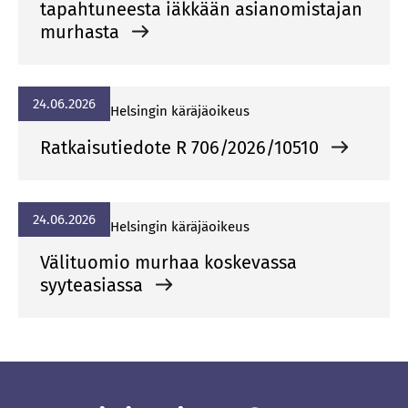
tapahtuneesta iäkkään asianomistajan
murhasta
24.06.2026
Hel­sin­gin kä­rä­jä­oi­keus
Ratkaisutiedote R 706/2026/10510
24.06.2026
Hel­sin­gin kä­rä­jä­oi­keus
Välituomio murhaa koskevassa
syyteasiassa