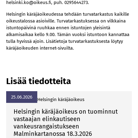
helsinki.ko@oikeus.ﬁ, puh. 0295644273.
Helsingin käräjäoikeudessa tehdään turvatarkastus kaikille
oikeustalossa asioiville. Turvatarkastuksessa on vilkkaina
istuntopäivinä ruuhkaa ennen istuntojen yleisintä
alkamisaikaa kello 9.00. Tämän vuoksi istuntoon kannattaa
tulla hyvissä ajoin. Lisätietoja turvatarkastuksesta löytyy
käräjäoikeuden internet-sivuilta.
Lisää tiedotteita
25.06.2026
Hel­sin­gin kä­rä­jä­oi­keus
Helsingin käräjäoikeus on tuominnut
vastaajan elinkautiseen
vankeusrangaistukseen
Malminkartanossa 18.3.2026