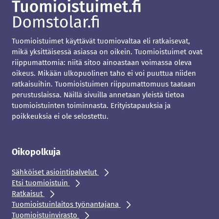
Tuomioistuimet käyttävät tuomiovaltaa eli ratkaisevat,
mikä yksittäisessä asiassa on oikein. Tuomioistuimet ovat
riippumattomia: niitä sitoo ainoastaan voimassa oleva
oikeus. Mikään ulkopuolinen taho ei voi puuttua niiden
ratkaisuihin. Tuomioistuimen riippumattomuus taataan
perustuslaissa. Näillä sivuilla annetaan yleistä tietoa
tuomioistuinten toiminnasta. Erityistapauksia ja
poikkeuksia ei ole selostettu.
Oikopolkuja
Sähköiset asiointipalvelut
Etsi tuomioistuin
Ratkaisut
Tuomioistuinlaitos työnantajana
Tuomioistuinvirasto