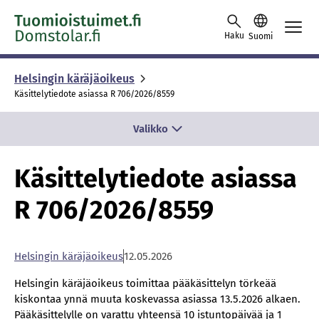
Skip to content -saavutettavuusohje
Haku
Suomi
Helsingin käräjäoikeus
Käsittelytiedote asiassa R 706/2026/8559
Valikko
Käsittelytiedote asiassa
R 706/2026/8559
Hel­sin­gin kä­rä­jä­oi­keus
12.05.2026
Helsingin käräjäoikeus toimittaa pääkäsittelyn törkeää
kiskontaa ynnä muuta koskevassa asiassa 13.5.2026 alkaen.
Pääkäsittelylle on varattu yhteensä 10 istuntopäivää ja 1