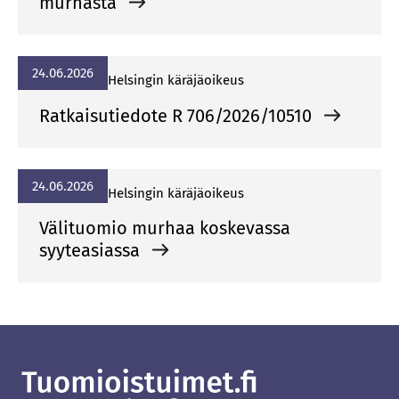
murhasta
24.06.2026
Hel­sin­gin kä­rä­jä­oi­keus
Ratkaisutiedote R 706/2026/10510
24.06.2026
Hel­sin­gin kä­rä­jä­oi­keus
Välituomio murhaa koskevassa
syyteasiassa