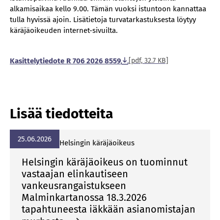
alkamisaikaa kello 9.00. Tämän vuoksi istuntoon kannattaa
tulla hyvissä ajoin. Lisätietoja turvatarkastuksesta löytyy
käräjäoikeuden internet-sivuilta.
Kasittelytiedote R 706 2026 8559
[pdf, 32.7 KB]
Lisää tiedotteita
25.06.2026
Hel­sin­gin kä­rä­jä­oi­keus
Helsingin käräjäoikeus on tuominnut
vastaajan elinkautiseen
vankeusrangaistukseen
Malminkartanossa 18.3.2026
tapahtuneesta iäkkään asianomistajan