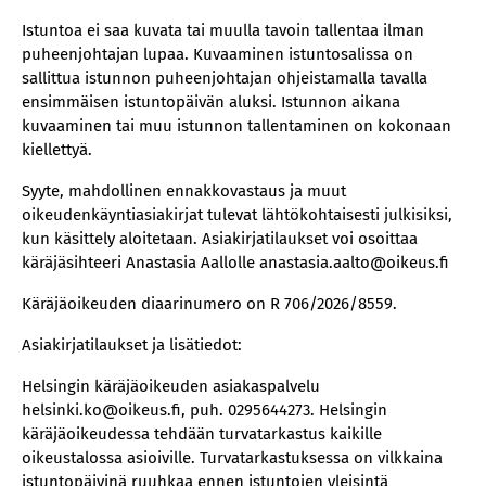
Istuntoa ei saa kuvata tai muulla tavoin tallentaa ilman
puheenjohtajan lupaa. Kuvaaminen istuntosalissa on
sallittua istunnon puheenjohtajan ohjeistamalla tavalla
ensimmäisen istuntopäivän aluksi. Istunnon aikana
kuvaaminen tai muu istunnon tallentaminen on kokonaan
kiellettyä.
Syyte, mahdollinen ennakkovastaus ja muut
oikeudenkäyntiasiakirjat tulevat lähtökohtaisesti julkisiksi,
kun käsittely aloitetaan. Asiakirjatilaukset voi osoittaa
käräjäsihteeri Anastasia Aallolle anastasia.aalto@oikeus.fi
Käräjäoikeuden diaarinumero on R 706/2026/8559.
Asiakirjatilaukset ja lisätiedot:
Helsingin käräjäoikeuden asiakaspalvelu
helsinki.ko@oikeus.fi, puh. 0295644273. Helsingin
käräjäoikeudessa tehdään turvatarkastus kaikille
oikeustalossa asioiville. Turvatarkastuksessa on vilkkaina
istuntopäivinä ruuhkaa ennen istuntojen yleisintä