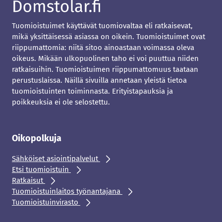
Tuomioistuimet käyttävät tuomiovaltaa eli ratkaisevat,
mikä yksittäisessä asiassa on oikein. Tuomioistuimet ovat
riippumattomia: niitä sitoo ainoastaan voimassa oleva
oikeus. Mikään ulkopuolinen taho ei voi puuttua niiden
ratkaisuihin. Tuomioistuimen riippumattomuus taataan
perustuslaissa. Näillä sivuilla annetaan yleistä tietoa
tuomioistuinten toiminnasta. Erityistapauksia ja
poikkeuksia ei ole selostettu.
Oikopolkuja
Sähköiset asiointipalvelut
Etsi tuomioistuin
Ratkaisut
Tuomioistuinlaitos työnantajana
Tuomioistuinvirasto