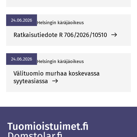
24.06.2026
Hel­sin­gin kä­rä­jä­oi­keus
Ratkaisutiedote R 706/2026/10510
24.06.2026
Hel­sin­gin kä­rä­jä­oi­keus
Välituomio murhaa koskevassa
syyteasiassa