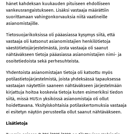
hänet kahdeksan kuukauden pituiseen ehdolliseen
vankeusrangaistukseen. Lisäksi vastaaja määrättiin
suorittamaan vahingonkorvauksia niitä vaatineille
asianomistajille.
Tietosuojarikoksissa oli pääasiassa kysymys siitä, että
vastaaja oli katsonut asianomistajien henkilötietoja
väestötietojärjestelmästä, josta vastaaja oli saanut
nähtäväkseen tietoja pääasiassa asianomistajien nimi- ja
osoitetiedoista sekä perhesuhteista.
Yhdentoista asianomistajan tietoja oli katsottu myös
potilastietojärjestelmistä, joista yhdeksässä tapauksessa
vastaajan näytettiin saaneen nähtäväkseen järjestelmään
kirjattuja hoitoa koskevia tietoja kuten esimerkiksi tiedon
siitä, missä HUS:n yksikössä asianomistaja oli ollut
hoidettavana. Yksityiskohtaisia potilaskertomuksia vastaaja
ei esitetyn näytön perusteella ollut saanut nähtäväkseen.
Lisätietoja