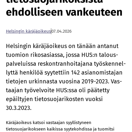
ehdolliseen vankeuteen
Hel­sin­gin kä­rä­jä­oi­keus
07.04.2026
Hel­sin­gin kä­rä­jä­oi­keus on tä­nään an­ta­nut
tuo­mion ri­kos­asias­sa, jos­sa HUS:n ta­lous­
pal­ve­luis­sa res­kont­ran­hoi­ta­ja­na työs­ken­nel­
lyt­tä hen­ki­löä syy­tet­tiin 142 asia­no­mis­ta­jan
tie­to­jen ur­kin­nas­ta vuo­si­na 2019-2023. Vas­
taa­jan työ­vel­voi­te HUS:ssa oli pää­tet­ty
epäil­ty­jen tie­to­suo­ja­ri­kos­ten vuok­si
30.3.2023.
Käräjäoikeus katsoi vastaajan syyllistyneen
tietosuojarikokseen kaikissa syytekohdissa ja tuomitsi