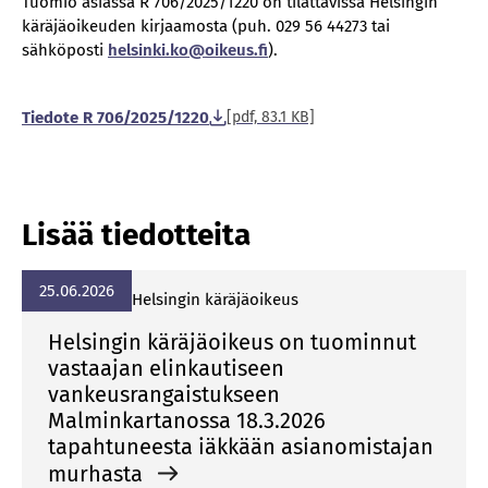
Tuomio asiassa R 706/2025/1220 on tilattavissa Helsingin
käräjäoikeuden kirjaamosta (puh. 029 56 44273 tai
sähköposti
helsinki­­.ko­­@oikeus­­.fi
).
Tiedote R 706/2025/1220
[pdf, 83.1 KB]
Lisää tiedotteita
25.06.2026
Hel­sin­gin kä­rä­jä­oi­keus
Helsingin käräjäoikeus on tuominnut
vastaajan elinkautiseen
vankeusrangaistukseen
Malminkartanossa 18.3.2026
tapahtuneesta iäkkään asianomistajan
murhasta