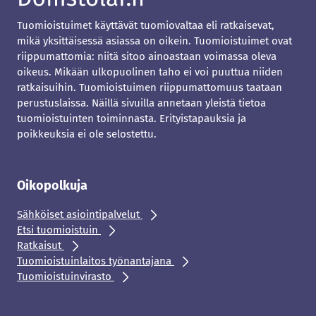
Tuomioistuimet käyttävät tuomiovaltaa eli ratkaisevat,
mikä yksittäisessä asiassa on oikein. Tuomioistuimet ovat
riippumattomia: niitä sitoo ainoastaan voimassa oleva
oikeus. Mikään ulkopuolinen taho ei voi puuttua niiden
ratkaisuihin. Tuomioistuimen riippumattomuus taataan
perustuslaissa. Näillä sivuilla annetaan yleistä tietoa
tuomioistuinten toiminnasta. Erityistapauksia ja
poikkeuksia ei ole selostettu.
Oikopolkuja
Sähköiset asiointipalvelut
Etsi tuomioistuin
Ratkaisut
Tuomioistuinlaitos työnantajana
Tuomioistuinvirasto