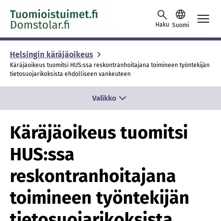
Skip to content -saavutettavuusohje
Haku
Suomi
Helsingin käräjäoikeus
Käräjäoikeus tuomitsi HUS:ssa reskontranhoitajana toimineen työntekijän
tietosuojarikoksista ehdolliseen vankeuteen
Valikko
Käräjäoikeus tuomitsi
HUS:ssa
reskontranhoitajana
toimineen työntekijän
tietosuojarikoksista