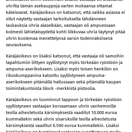
uhrilta tämän asekauppoja varten mukaansa ottamat
käteisvarat. Käräjäoikeus on katsonut, että vaikka asiassa ei
ollut näytetty vastaajan tarkoituksella tähdänneen
laukauksia uhria alaselkään, vastaajan oli ampuessaan
kolmesti lähietäisyydeltä kohti liikkuvaa uhria täytynyt pitää
uhrin kuolemaa menettelynsä varsin todennäköisenä
seurauksena.
Käräjäoikeus on lisäksi katsonut, että vastaaja oli samoihin
tapahtumiin liittyen syyllistynyt myös törkeään ryöstöön ja
ampuma-aserikokseen. Lisäksi myös toisen henkilön on
rikoskumppanina katsottu syyllistyneen ampuma-
aserikokseen pitämällä hallussaan sekä pitämällä kaupan
toimintakuntoista Glock -merkkistä pistoolia.
Käräjäoikeus on tuominnut tappoon ja törkeään ryöstöön
syyllistyneen vastaajan korvaamaan uhrin vanhemmille
teolla aiheutetusta kärsimyksestä vaaditut 10.000 euroa
kummallekin sekä uhrin sisaruksille teolla aiheutetusta
kärsimyksestä vaaditut 6.500 euroa kummallekin. Lisäksi