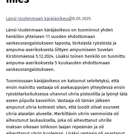
Län­si-Uu­den­maan kä­rä­jä­oi­keus
28.05.2025
Länsi-Uudenmaan käräjäoikeus on tuominnut yhden
henkilön yhteiseen 11 vuoden ehdottomaan
vankeusrangaistukseen taposta, törkeästä ryöstöstä ja
ampuma-aserikoksesta liittyen ampumiseen Suvelan
Kirstinmäessä 5.12.2024. Lisäksi toinen henkilö on tuomittu
ampuma-aserikoksesta 5 kuukauden ehdottomaan
vankeusrangaistukseen.
Tuomiossaan käräjäoikeus on katsonut selvitetyksi, että
ensin mainittu vastaaja oli asekauppojen yhteydessä ensin
ryöstötarkoituksessa uhannut uhria pistoolilla ja lyönyt tätä
aseen piipulla kasvoihin. Vastaaja oli tämän jälkeen
ampunut uhria kolmesti siten, että luodit olivat osuneet
uhria alaselän alueelle. Merkittävin uhrin vammoista oli
aiheutunut laukauksella, joka oli aiheuttanut uhrille
maksan oikeaan lohkoon laajan repeämän ja oli
aiheuttanut uhrin kuoleman. Lisäksi vastaaja oli anastanut