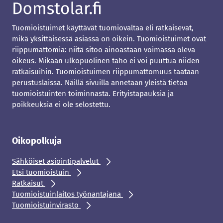
Tuomioistuimet käyttävät tuomiovaltaa eli ratkaisevat,
mikä yksittäisessä asiassa on oikein. Tuomioistuimet ovat
riippumattomia: niitä sitoo ainoastaan voimassa oleva
oikeus. Mikään ulkopuolinen taho ei voi puuttua niiden
ratkaisuihin. Tuomioistuimen riippumattomuus taataan
perustuslaissa. Näillä sivuilla annetaan yleistä tietoa
tuomioistuinten toiminnasta. Erityistapauksia ja
poikkeuksia ei ole selostettu.
Oikopolkuja
Sähköiset asiointipalvelut
Etsi tuomioistuin
Ratkaisut
Tuomioistuinlaitos työnantajana
Tuomioistuinvirasto