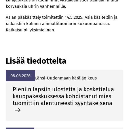
käräjäoikeus on tuominnut vastaajan suorittamaan muita
korvauksia uhrin vanhemmille.
Asian pääkäsittely toimitettiin 14.5.2025. Asia käsiteltiin ja
ratkaistiin kolmen ammattituomarin kokoonpanossa.
Ratkaisu oli yksimielinen.
Lisää tiedotteita
08.06.2026
Län­si-Uu­den­maan kä­rä­jä­oi­keus
Pieniin lapsiin ulostetta ja koskettelua
kauppakeskuksessa kohdistanut mies
tuomittiin alentuneesti syyntakeisena