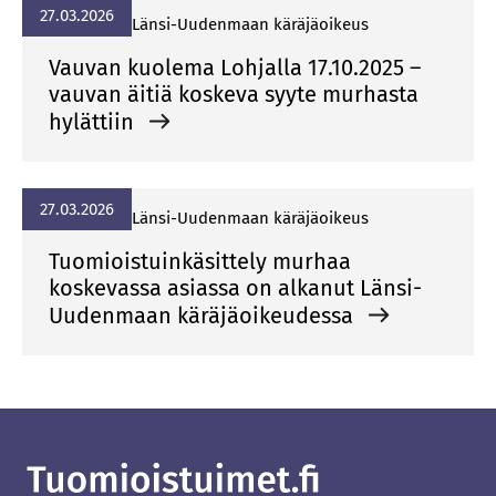
27.03.2026
Län­si-Uu­den­maan kä­rä­jä­oi­keus
Vauvan kuolema Lohjalla 17.10.2025 –
vauvan äitiä koskeva syyte murhasta
hylättiin
27.03.2026
Län­si-Uu­den­maan kä­rä­jä­oi­keus
Tuomioistuinkäsittely murhaa
koskevassa asiassa on alkanut Länsi-
Uudenmaan käräjäoikeudessa