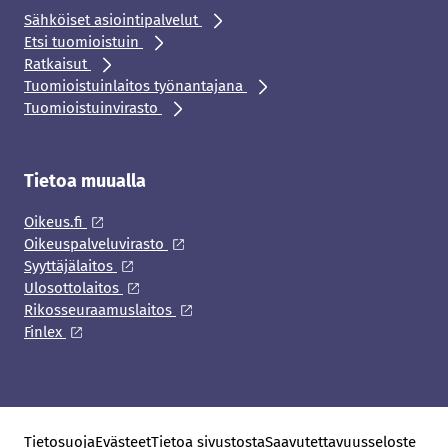
Sähköiset asiointipalvelut
Etsi tuomioistuin
Ratkaisut
Tuomioistuinlaitos työnantajana
Tuomioistuinvirasto
Tietoa muualla
Oikeus.fi
Oikeuspalveluvirasto
Syyttäjälaitos
Ulosottolaitos
Rikosseuraamuslaitos
Finlex
Tietosuoja
Evästeet
Tietoa sivustosta
Saavutettavuusseloste