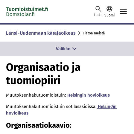
Skip to content -saavutettavuusohje
Haku
Suomi
Länsi-Uudenmaan käräjäoikeus
Tietoa meistä
Valikko
Organisaatio ja
tuomiopiiri
Muutoksenhakutuomioistuin:
Helsingin hovioikeus
Muutoksenhakutuomioistuin sotilasasioissa:
Helsingin
hovioikeus
Organisaatiokaavio: