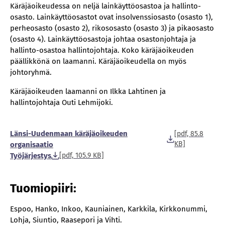
Käräjäoikeudessa on neljä lainkäyttöosastoa ja hallinto-
osasto. Lainkäyttöosastot ovat insolvenssiosasto (osasto 1),
perheosasto (osasto 2), rikososasto (osasto 3) ja pikaosasto
(osasto 4). Lainkäyttöosastoja johtaa osastonjohtaja ja
hallinto-osastoa hallintojohtaja. Koko käräjäoikeuden
päällikkönä on laamanni. Käräjäoikeudella on myös
johtoryhmä.
Käräjäoikeuden laamanni on Ilkka Lahtinen ja
hallintojohtaja Outi Lehmijoki.
Länsi-Uudenmaan käräjäoikeuden
[pdf, 85.8
KB]
organisaatio
Työjärjestys
[pdf, 105.9 KB]
Tuomiopiiri:
Espoo, Hanko, Inkoo, Kauniainen, Karkkila, Kirkkonummi,
Lohja, Siuntio, Raasepori ja Vihti.