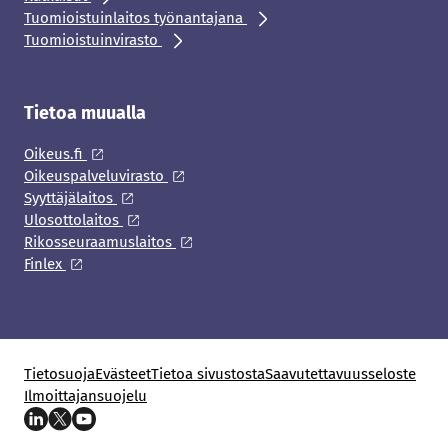
Tuomioistuinlaitos työnantajana
Tuomioistuinvirasto
Tietoa muualla
Oikeus.fi
Oikeuspalveluvirasto
Syyttäjälaitos
Ulosottolaitos
Rikosseuraamuslaitos
Finlex
Tietosuoja
Evästeet
Tietoa sivustosta
Saavutettavuusseloste
Ilmoittajansuojelu