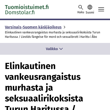
Skip to content -saavutettavuusohje
Haku
Suomi
Varsinais-Suomen käräjäoikeus
Elinkautinen vankeusrangaistus murhasta ja seksuaalirikoksista Turun
Haritussa / Livstids fängelse för mord och sexualbrott i Harittu i Åbo
Valikko
Elinkautinen
vankeusrangaistus
murhasta ja
seksuaalirikoksista
Turun Haritussa /