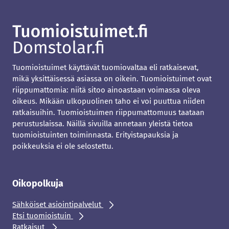
Tuomioistuimet käyttävät tuomiovaltaa eli ratkaisevat,
mikä yksittäisessä asiassa on oikein. Tuomioistuimet ovat
riippumattomia: niitä sitoo ainoastaan voimassa oleva
oikeus. Mikään ulkopuolinen taho ei voi puuttua niiden
ratkaisuihin. Tuomioistuimen riippumattomuus taataan
perustuslaissa. Näillä sivuilla annetaan yleistä tietoa
tuomioistuinten toiminnasta. Erityistapauksia ja
poikkeuksia ei ole selostettu.
Oikopolkuja
Sähköiset asiointipalvelut
Etsi tuomioistuin
Ratkaisut