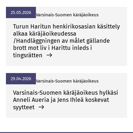
25.05.2026
Var­si­nais-Suo­men kä­rä­jä­oi­keus
Turun Haritun henkirikosasian käsittely
alkaa käräjäoikeudessa
/Handläggningen av målet gällande
brott mot liv i Harittu inleds i
tingsrätten
29.04.2026
Var­si­nais-Suo­men kä­rä­jä­oi­keus
Varsinais-Suomen käräjäoikeus hylkäsi
Anneli Aueria ja Jens Ihleä koskevat
syytteet