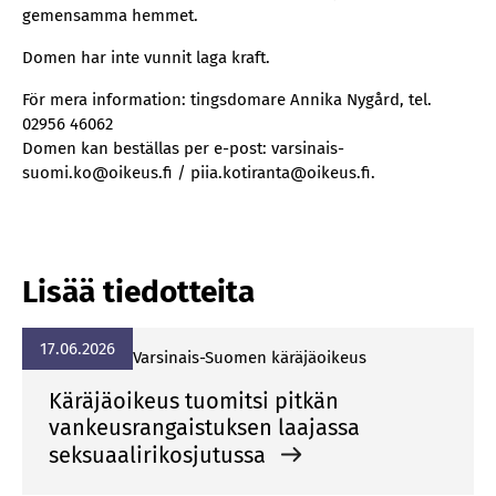
gemensamma hemmet.
Domen har inte vunnit laga kraft.
För mera information: tingsdomare Annika Nygård, tel.
02956 46062
Domen kan beställas per e-post: varsinais-
suomi.ko@oikeus.fi / piia.kotiranta@oikeus.fi.
Lisää tiedotteita
17.06.2026
Var­si­nais-Suo­men kä­rä­jä­oi­keus
Käräjäoikeus tuomitsi pitkän
vankeusrangaistuksen laajassa
seksuaalirikosjutussa