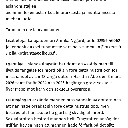
otettiin sen luonne lähisuhdeväkivaltana ja kostona
asianomistajien
aiemmin tekemästä rikosilmoituksesta ja muuttamisesta
miehen luota.
Tuomio ei ole lainvoimainen.
Lisätietoja: käräjätuomari Annika Nygård, puh. 02956 46062
Jäljennöstilaukset tuomiosta: varsinais-suomi.ko@oikeus.fi
/ piia.kotiranta@oikeus.fi.
Egentliga Finlands tingsrätt har dömt en 42-årig man till
livstids fängelse för mord på sin före detta hustru och för
misshandel av sin 13-åriga dotter i Harittu i Åbo den 3 mars
2026 samt för år 2024 och 2025 begångna grovt sexuellt
övergrepp mot barn och sexuellt övergrepp.
I rättegången erkände mannen misshandeln av dottern och
att han hade orsakat sin före detta hustrus död, men
bestred att han skulle ha gjort sig skyldig till mord.
Sexualbrotten bestred mannen helt. Tingsrätten ansåg dock
utifrån bevisningen att mannen hade förfarit på det sätt