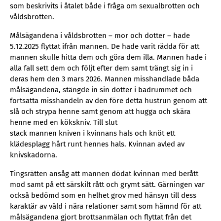
som beskrivits i åtalet både i fråga om sexualbrotten och
våldsbrotten.
Målsägandena i våldsbrotten – mor och dotter – hade
5.12.2025 flyttat ifrån mannen. De hade varit rädda för att
mannen skulle hitta dem och göra dem illa. Mannen hade i
alla fall sett dem och följt efter dem samt trängt sig in i
deras hem den 3 mars 2026. Mannen misshandlade båda
målsägandena, stängde in sin dotter i badrummet och
fortsatta misshandeln av den före detta hustrun genom att
slå och strypa henne samt genom att hugga och skära
henne med en kökskniv. Till slut
stack mannen kniven i kvinnans hals och knöt ett
klädesplagg hårt runt hennes hals. Kvinnan avled av
knivskadorna.
Tingsrätten ansåg att mannen dödat kvinnan med berått
mod samt på ett särskilt rått och grymt sätt. Gärningen var
också bedömd som en helhet grov med hänsyn till dess
karaktär av våld i nära relationer samt som hämnd för att
målsägandena gjort brottsanmälan och flyttat från det