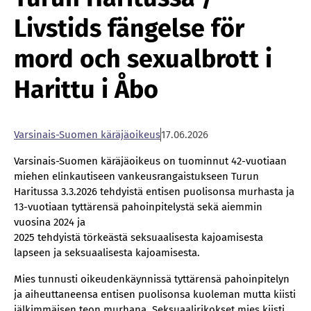
Livstids fängelse för
mord och sexualbrott i
Harittu i Åbo
Var­si­nais-Suo­men kä­rä­jä­oi­keus
17.06.2026
Varsinais-Suomen käräjäoikeus on tuominnut 42-vuotiaan
miehen elinkautiseen vankeusrangaistukseen Turun
Haritussa 3.3.2026 tehdyistä entisen puolisonsa murhasta ja
13-vuotiaan tyttärensä pahoinpitelystä sekä aiemmin
vuosina 2024 ja
2025 tehdyistä törkeästä seksuaalisesta kajoamisesta
lapseen ja seksuaalisesta kajoamisesta.
Mies tunnusti oikeudenkäynnissä tyttärensä pahoinpitelyn
ja aiheuttaneensa entisen puolisonsa kuoleman mutta kiisti
jälkimmäisen teon murhana. Seksuaalirikokset mies kiisti