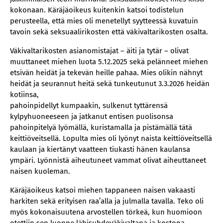
kokonaan. Käräjäoikeus kuitenkin katsoi todistelun
perusteella, että mies oli menetellyt syytteessä kuvatuin
tavoin sekä seksuaalirikosten että väkivaltarikosten osalta.
Väkivaltarikosten asianomistajat – äiti ja tytär – olivat
muuttaneet miehen luota 5.12.2025 sekä pelänneet miehen
etsivän heidät ja tekevän heille pahaa. Mies olikin nähnyt
heidät ja seurannut heitä sekä tunkeutunut 3.3.2026 heidän
kotiinsa,
pahoinpidellyt kumpaakin, sulkenut tyttärensä
kylpyhuoneeseen ja jatkanut entisen puolisonsa
pahoinpitelyä lyömällä, kuristamalla ja pistämällä tätä
keittiöveitsellä. Lopulta mies oli lyönyt naista keittiöveitsellä
kaulaan ja kiertänyt vaatteen tiukasti hänen kaulansa
ympäri. Lyönnistä aiheutuneet vammat olivat aiheuttaneet
naisen kuoleman.
Käräjäoikeus katsoi miehen tappaneen naisen vakaasti
harkiten sekä erityisen raa’alla ja julmalla tavalla. Teko oli
myös kokonaisuutena arvostellen törkeä, kun huomioon