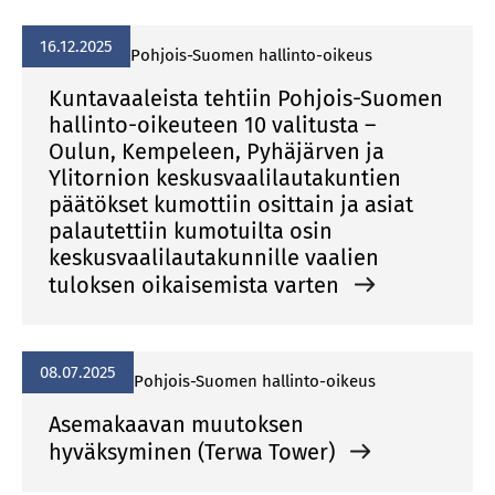
16.12.2025
Pohjois-Suomen hallinto-oikeus
Kuntavaaleista tehtiin Pohjois-Suomen
hallinto-oikeuteen 10 valitusta –
Oulun, Kempeleen, Pyhäjärven ja
Ylitornion keskusvaalilautakuntien
päätökset kumottiin osittain ja asiat
palautettiin kumotuilta osin
keskusvaalilautakunnille vaalien
tuloksen oikaisemista varten
08.07.2025
Pohjois-Suomen hallinto-oikeus
Asemakaavan muutoksen
hyväksyminen (Terwa Tower)