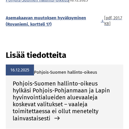
Pohjois-Suomen hallinto-oikeus
18.12.2025
Asemakaavan muutoksen hyväksyminen
[pdf, 201.7
KB]
(Rovaniemi, kortteli 17)
Lisää tiedotteita
16.12.2025
Pohjois-Suomen hallinto-oikeus
Pohjois-Suomen hallinto-oikeus
hylkäsi Pohjois-Pohjanmaan ja Lapin
hyvinvointialueiden aluevaaleja
koskevat valitukset – vaaleja
toimitettaessa ei ollut menetelty
lainvastaisesti