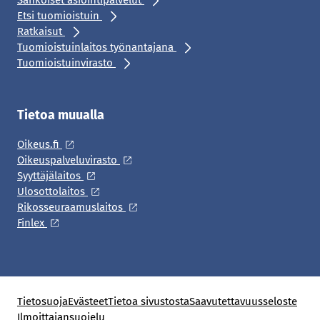
Sähköiset asiointipalvelut
Etsi tuomioistuin
Ratkaisut
Tuomioistuinlaitos työnantajana
Tuomioistuinvirasto
Tietoa muualla
Oikeus.fi
Oikeuspalveluvirasto
Syyttäjälaitos
Ulosottolaitos
Rikosseuraamuslaitos
Finlex
Tietosuoja
Evästeet
Tietoa sivustosta
Saavutettavuusseloste
Ilmoittajansuojelu