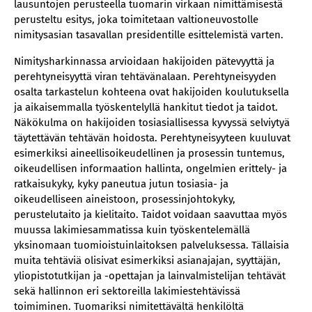
lausuntojen perusteella tuomarin virkaan nimittämisestä
perusteltu esitys, joka toimitetaan valtioneuvostolle
nimitysasian tasavallan presidentille esittelemistä varten.
Nimitysharkinnassa arvioidaan hakijoiden pätevyyttä ja
perehtyneisyyttä viran tehtävänalaan. Perehtyneisyyden
osalta tarkastelun kohteena ovat hakijoiden koulutuksella
ja aikaisemmalla työskentelyllä hankitut tiedot ja taidot.
Näkökulma on hakijoiden tosiasiallisessa kyvyssä selviytyä
täytettävän tehtävän hoidosta. Perehtyneisyyteen kuuluvat
esimerkiksi aineellisoikeudellinen ja prosessin tuntemus,
oikeudellisen informaation hallinta, ongelmien erittely- ja
ratkaisukyky, kyky paneutua jutun tosiasia- ja
oikeudelliseen aineistoon, prosessinjohtokyky,
perustelutaito ja kielitaito. Taidot voidaan saavuttaa myös
muussa lakimiesammatissa kuin työskentelemällä
yksinomaan tuomioistuinlaitoksen palveluksessa. Tällaisia
muita tehtäviä olisivat esimerkiksi asianajajan, syyttäjän,
yliopistotutkijan ja -opettajan ja lainvalmistelijan tehtävät
sekä hallinnon eri sektoreilla lakimiestehtävissä
toimiminen. Tuomariksi nimitettävältä henkilöltä