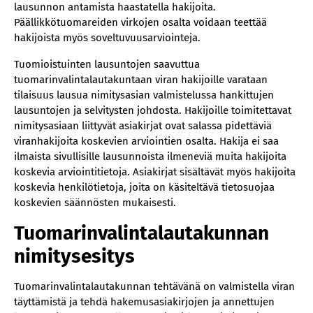
lausunnon antamista haastatella hakijoita.
Päällikkötuomareiden virkojen osalta voidaan teettää
hakijoista myös soveltuvuusarviointeja.
Tuomioistuinten lausuntojen saavuttua
tuomarinvalintalautakuntaan viran hakijoille varataan
tilaisuus lausua nimitysasian valmistelussa hankittujen
lausuntojen ja selvitysten johdosta. Hakijoille toimitettavat
nimitysasiaan liittyvät asiakirjat ovat salassa pidettäviä
viranhakijoita koskevien arviointien osalta. Hakija ei saa
ilmaista sivullisille lausunnoista ilmeneviä muita hakijoita
koskevia arviointitietoja. Asiakirjat sisältävät myös hakijoita
koskevia henkilötietoja, joita on käsiteltävä tietosuojaa
koskevien säännösten mukaisesti.
Tuomarinvalintalautakunnan
nimitysesitys
Tuomarinvalintalautakunnan tehtävänä on valmistella viran
täyttämistä ja tehdä hakemusasiakirjojen ja annettujen