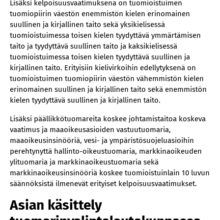
Lisäksi kelpoisuusvaatimuksena on tuomioistuimen
tuomiopiirin väestön enemmistön kielen erinomainen
suullinen ja kirjallinen taito sekä yksikielisessä
tuomioistuimessa toisen kielen tyydyttävä ymmärtämisen
taito ja tyydyttävä suullinen taito ja kaksikielisessä
tuomioistuimessa toisen kielen tyydyttävä suullinen ja
kirjallinen taito. Erityisiin kielivirkoihin edellytyksenä on
tuomioistuimen tuomiopiirin väestön vähemmistön kielen
erinomainen suullinen ja kirjallinen taito sekä enemmistön
kielen tyydyttävä suullinen ja kirjallinen taito.
Lisäksi päällikkötuomareita koskee johtamistaitoa koskeva
vaatimus ja maaoikeusasioiden vastuutuomaria,
maaoikeusinsinööriä, vesi- ja ympäristösuojeluasioihin
perehtynyttä hallinto-oikeustuomaria, markkinaoikeuden
ylituomaria ja markkinaoikeustuomaria sekä
markkinaoikeusinsinööriä koskee tuomioistuinlain 10 luvun
säännöksistä ilmenevät erityiset kelpoisuusvaatimukset.
Asian käsittely