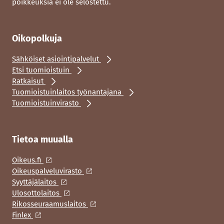
poikkeuksia ei ole selostettu.
Oikopolkuja
Sähköiset asiointipalvelut
Etsi tuomioistuin
Ratkaisut
Tuomioistuinlaitos työnantajana
Tuomioistuinvirasto
Tietoa muualla
Oikeus.fi
Oikeuspalveluvirasto
Syyttäjälaitos
Ulosottolaitos
Rikosseuraamuslaitos
Finlex