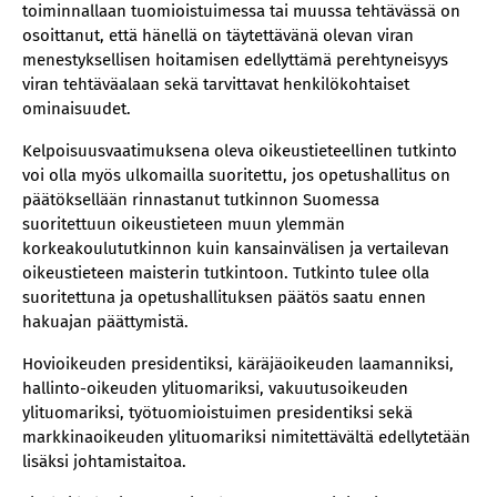
toiminnallaan tuomioistuimessa tai muussa tehtävässä on
osoittanut, että hänellä on täytettävänä olevan viran
menestyksellisen hoitamisen edellyttämä perehtyneisyys
viran tehtäväalaan sekä tarvittavat henkilökohtaiset
ominaisuudet.
Kelpoisuusvaatimuksena oleva oikeustieteellinen tutkinto
voi olla myös ulkomailla suoritettu, jos opetushallitus on
päätöksellään rinnastanut tutkinnon Suomessa
suoritettuun oikeustieteen muun ylemmän
korkeakoulututkinnon kuin kansainvälisen ja vertailevan
oikeustieteen maisterin tutkintoon. Tutkinto tulee olla
suoritettuna ja opetushallituksen päätös saatu ennen
hakuajan päättymistä.
Hovioikeuden presidentiksi, käräjäoikeuden laamanniksi,
hallinto-oikeuden ylituomariksi, vakuutusoikeuden
ylituomariksi, työtuomioistuimen presidentiksi sekä
markkinaoikeuden ylituomariksi nimitettävältä edellytetään
lisäksi johtamistaitoa.