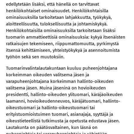
edellytetään lisäksi, että hänellä on tarvittavat
henkilökohtaiset ominaisuudet. Henkilökohtaisilla
ominaisuuksilla tarkoitetaan lahjakkuutta, työkykyä,
aloitteellisuutta, tuloksellisuutta ja johtamiskykyä.
Henkilökohtaisilla ominaisuuksilla tarkoitetaan lisäksi
tuomarin ammattieettisiä ominaisuuksia: kykyä itsenäisten
ratkaisujen tekemiseen, riippumattomuutta, pyrkimystä
itsensä kehittämiseen, yhteistyökykyä ja asennoitumista
työhön sekä sen muutoksiin.
Tuomarinvalintalautakuntaan kuuluu puheenjohtajana
korkeimman oikeuden valitsema jäsen ja
varapuheenjohtajana korkeimman hallinto-oikeuden
valitsema jäsen. Muina jäseninä on hovioikeuden
presidentti, hallinto-oikeuden ylituomari, käräjäoikeuden
laamanni, hovioikeudenneuvos, käräjätuomari, hallinto-
oikeustuomari ja hallinto-oikeustuomari tai
erityistuomioistuimen tuomari, asianajaja, syyttäjä ja
oikeustieteellistä tutkimusta ja opetusta edustava jäsen.
Lautakunta on päätösvaltainen, kun läsnä on