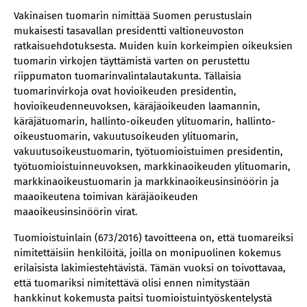
Vakinaisen tuomarin nimittää Suomen perustuslain
mukaisesti tasavallan presidentti valtioneuvoston
ratkaisuehdotuksesta. Muiden kuin korkeimpien oikeuksien
tuomarin virkojen täyttämistä varten on perustettu
riippumaton tuomarinvalintalautakunta. Tällaisia
tuomarinvirkoja ovat hovioikeuden presidentin,
hovioikeudenneuvoksen, käräjäoikeuden laamannin,
käräjätuomarin, hallinto-oikeuden ylituomarin, hallinto-
oikeustuomarin, vakuutusoikeuden ylituomarin,
vakuutusoikeustuomarin, työtuomioistuimen presidentin,
työtuomioistuinneuvoksen, markkinaoikeuden ylituomarin,
markkinaoikeustuomarin ja markkinaoikeusinsinöörin ja
maaoikeutena toimivan käräjäoikeuden
maaoikeusinsinöörin virat.
Tuomioistuinlain (673/2016) tavoitteena on, että tuomareiksi
nimitettäisiin henkilöitä, joilla on monipuolinen kokemus
erilaisista lakimiestehtävistä. Tämän vuoksi on toivottavaa,
että tuomariksi nimitettävä olisi ennen nimitystään
hankkinut kokemusta paitsi tuomioistuintyöskentelystä