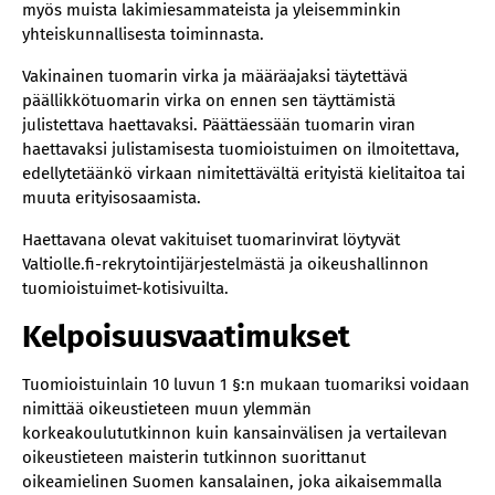
myös muista lakimiesammateista ja yleisemminkin
yhteiskunnallisesta toiminnasta.
Vakinainen tuomarin virka ja määräajaksi täytettävä
päällikkötuomarin virka on ennen sen täyttämistä
julistettava haettavaksi. Päättäessään tuomarin viran
haettavaksi julistamisesta tuomioistuimen on ilmoitettava,
edellytetäänkö virkaan nimitettävältä erityistä kielitaitoa tai
muuta erityisosaamista.
Haettavana olevat vakituiset tuomarinvirat löytyvät
Valtiolle.fi-rekrytointijärjestelmästä ja oikeushallinnon
tuomioistuimet-kotisivuilta.
Kelpoisuusvaatimukset
Tuomioistuinlain 10 luvun 1 §:n mukaan tuomariksi voidaan
nimittää oikeustieteen muun ylemmän
korkeakoulututkinnon kuin kansainvälisen ja vertailevan
oikeustieteen maisterin tutkinnon suorittanut
oikeamielinen Suomen kansalainen, joka aikaisemmalla