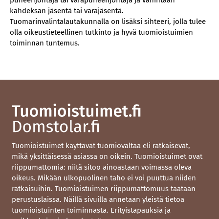
puheenjohtaja tai varapuheenjohtaja ja vähintään
kahdeksan jäsentä tai varajäsentä.
Tuomarinvalintalautakunnalla on lisäksi sihteeri, jolla tulee
olla oikeustieteellinen tutkinto ja hyvä tuomioistuimien
toiminnan tuntemus.
Tuomioistuimet käyttävät tuomiovaltaa eli ratkaisevat,
mikä yksittäisessä asiassa on oikein. Tuomioistuimet ovat
riippumattomia: niitä sitoo ainoastaan voimassa oleva
oikeus. Mikään ulkopuolinen taho ei voi puuttua niiden
ratkaisuihin. Tuomioistuimen riippumattomuus taataan
perustuslaissa. Näillä sivuilla annetaan yleistä tietoa
tuomioistuinten toiminnasta. Erityistapauksia ja