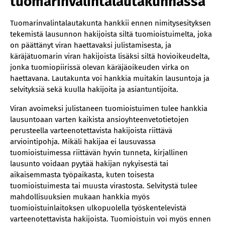
tuomarinvalintalautakunnassa
Tuomarinvalintalautakunta hankkii ennen nimitysesityksen
tekemistä lausunnon hakijoista siltä tuomioistuimelta, joka
on päättänyt viran haettavaksi julistamisesta, ja
käräjätuomarin viran hakijoista lisäksi siltä hovioikeudelta,
jonka tuomiopiirissä olevan käräjäoikeuden virka on
haettavana. Lautakunta voi hankkia muitakin lausuntoja ja
selvityksiä sekä kuulla hakijoita ja asiantuntijoita.
Viran avoimeksi julistaneen tuomioistuimen tulee hankkia
lausuntoaan varten kaikista ansioyhteenvetotietojen
perusteella varteenotettavista hakijoista riittävä
arviointipohja. Mikäli hakijaa ei lausuvassa
tuomioistuimessa riittävän hyvin tunneta, kirjallinen
lausunto voidaan pyytää hakijan nykyisestä tai
aikaisemmasta työpaikasta, kuten toisesta
tuomioistuimesta tai muusta virastosta. Selvitystä tulee
mahdollisuuksien mukaan hankkia myös
tuomioistuinlaitoksen ulkopuolella työskentelevistä
varteenotettavista hakijoista. Tuomioistuin voi myös ennen