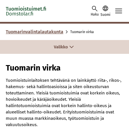
Skip to content -saavutettavuusohje
Haku
Suomi
Tuomarinvalintalautakunta
Tuomarin virka
Valikko
Tuomarin virka
Tuomioistuinlaitoksen tehtävänä on lainkäyttö riita-, rikos-,
hakemus- sekä hallintoasioissa ja siten oikeusturvan
toteuttaminen. Yleisiä tuomioistuimia ovat korkein oikeus,
hovioikeudet ja käräjäoikeudet. Yleisiä
hallintotuomioistuimia ovat korkein hallinto-oikeus ja
alueelliset hallinto-oikeudet. Erityistuomioistuimia ovat
muun muassa markkinaoikeus, työtuomioistuin ja
vakuutusoikeus.