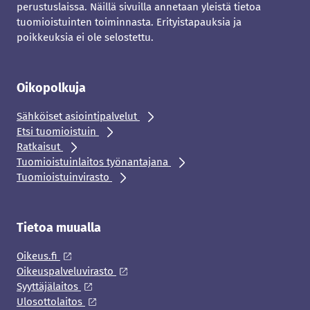
perustuslaissa. Näillä sivuilla annetaan yleistä tietoa
tuomioistuinten toiminnasta. Erityistapauksia ja
poikkeuksia ei ole selostettu.
Oikopolkuja
Sähköiset asiointipalvelut
Etsi tuomioistuin
Ratkaisut
Tuomioistuinlaitos työnantajana
Tuomioistuinvirasto
Tietoa muualla
Oikeus.fi
Oikeuspalveluvirasto
Syyttäjälaitos
Ulosottolaitos