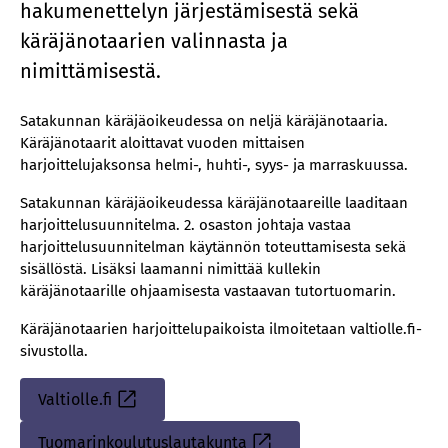
hakumenettelyn järjestämisestä sekä
käräjänotaarien valinnasta ja
nimittämisestä.
Satakunnan käräjäoikeudessa on neljä käräjänotaaria.
Käräjänotaarit aloittavat vuoden mittaisen
harjoittelujaksonsa helmi-, huhti-, syys- ja marraskuussa.
Satakunnan käräjäoikeudessa käräjänotaareille laaditaan
harjoittelusuunnitelma. 2. osaston johtaja vastaa
harjoittelusuunnitelman käytännön toteuttamisesta sekä
sisällöstä. Lisäksi laamanni nimittää kullekin
käräjänotaarille ohjaamisesta vastaavan tutortuomarin.
Käräjänotaarien harjoittelupaikoista ilmoitetaan valtiolle.fi-
sivustolla.
Valtiolle.fi
Sisäinen
linkki
Tuomarinkoulutuslautakunta