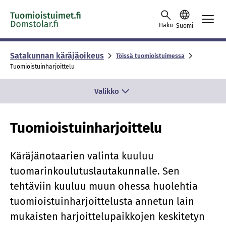
Skip to content -saavutettavuusohje
Haku
Suomi
Satakunnan käräjäoikeus
Töissä tuomioistuimessa
Tuomioistuinharjoittelu
Valikko
Tuomioistuinharjoittelu
Käräjänotaarien valinta kuuluu
tuomarinkoulutuslautakunnalle. Sen
tehtäviin kuuluu muun ohessa huolehtia
tuomioistuinharjoittelusta annetun lain
mukaisten harjoittelupaikkojen keskitetyn