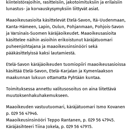
kiinteistörajoihin, rasitteisiin, jakotoimituksiin ja erilaisiin
lunastus- ja korvauskysymyksiin liittyvät asiat.
Maaoikeusasioita käsittelevät Etelä-Savon, Itä-Uudenmaan,
Kanta-Hämeen, Lapin, Oulun, Pohjanmaan, Pohjois-Savon
ja Varsinais-Suomen käräjäoikeudet. Maaoikeusasioita
käsittelee näihin asioihin erikoistunut käräjätuomari
puheenjohtajana ja maaoikeusinsinööri sekä
pääkäsittelyissä kaksi lautamiestä.
Etelä-Savon käräjäoikeuden tuomiopiiri maaoikeusasioissa
käsittää Etelä-Savon, Etelä-Karjalan ja Kymenlaakson
maakunnan lukuun ottamatta Pyhtään kuntaa.
Toimituksessa annettu valitusosoitus on aina liitettävä
muutoksenhakuhakemukseen.
Maaoikeuden vastuutuomari, käräjätuomari Ismo Kovanen
p. 029 56 47946.
Maaoikeusinsinööri Teppo Rantanen, p. 029 56 47945.
Käräjäsihteeri Tiina Jokela, p. 029 56 47915.