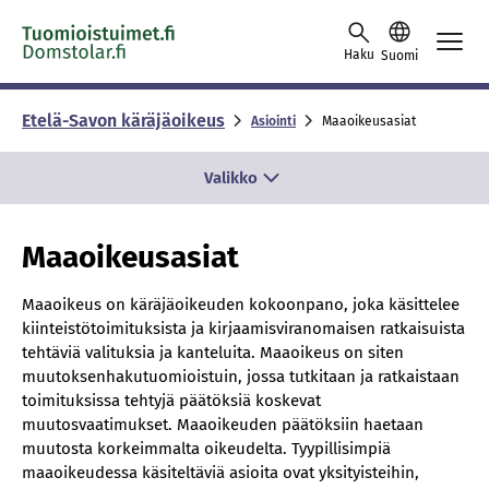
Skip to content -saavutettavuusohje
Haku
Suomi
Etelä-Savon käräjäoikeus
Asiointi
Maaoikeusasiat
Valikko
Maaoikeusasiat
Maaoikeus on käräjäoikeuden kokoonpano, joka käsittelee
kiinteistötoimituksista ja kirjaamisviranomaisen ratkaisuista
tehtäviä valituksia ja kanteluita. Maaoikeus on siten
muutoksenhakutuomioistuin, jossa tutkitaan ja ratkaistaan
toimituksissa tehtyjä päätöksiä koskevat
muutosvaatimukset. Maaoikeuden päätöksiin haetaan
muutosta korkeimmalta oikeudelta. Tyypillisimpiä
maaoikeudessa käsiteltäviä asioita ovat yksityisteihin,