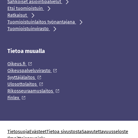
Sähköiset asiointipalvelut
Etsi tuomioistuin
Ratkaisut
Tuomioistuinlaitos työnantajana
Tuomioistuinvirasto
Tietoa muualla
Oikeus.fi
Oikeuspalveluvirasto
Syyttäjälaitos
Ulosottolaitos
Rikosseuraamuslaitos
Finlex
Tietosuoja
Evästeet
Tietoa sivustosta
Saavutettavuusseloste