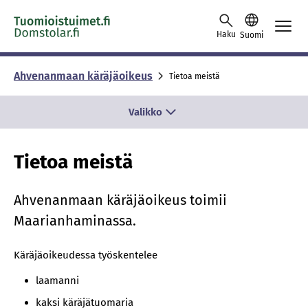
Skip to content -saavutettavuusohje
Haku
Suomi
Ahvenanmaan käräjäoikeus
Tietoa meistä
Valikko
Tietoa meistä
Ahvenanmaan käräjäoikeus toimii
Maarianhaminassa.
Käräjäoikeudessa työskentelee
laamanni
kaksi käräjätuomaria