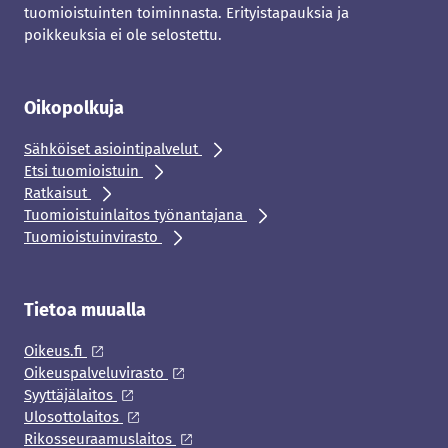
tuomioistuinten toiminnasta. Erityistapauksia ja
poikkeuksia ei ole selostettu.
Oikopolkuja
Sähköiset asiointipalvelut
Etsi tuomioistuin
Ratkaisut
Tuomioistuinlaitos työnantajana
Tuomioistuinvirasto
Tietoa muualla
Oikeus.fi
Oikeuspalveluvirasto
Syyttäjälaitos
Ulosottolaitos
Rikosseuraamuslaitos