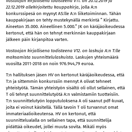
Vastaajan kirjallisena todisteena V11. on 20.12.2019 ja
22.12.2019 allekirjoitettu kauppakirja
, jolla A:n
konkurssipesä on myynyt AS:lle A:n liiketoiminnan. Tähän
kauppakirjaan on tehty mustekynällä merkintä ” Kirjattu.
Aineeton 35.000. Aineellinen 5.000.” JK on käräjäoikeudessa
kertonut, että hän on tehnyt merkinnän kauppakirjaan
jälkeen päin kirjanpitoa varten.
Vastaajan kirjallisena todisteena V12
.
on laskuja A:n T:lle
maksamista suunnittelulaskuista
. Laskujen yhteismäärä
vuosilta 2011-2018 on noin 976.944,79 euroa.
T:n hallituksen jäsen
HV
on kertonut käräjäoikeudessa, että
T:n ja sittemmin konkurssiin mennyt A olivat tehneet
yhteistyötä. Tämän yhteistyön sisältö oli ollut sellainen, että
T oli tehnyt suunnittelutyötä A:n valmistamiin tuotteisiin.
T:n suunnittelutyön lopputuloksena A oli saanut pdf-kuvat,
joita ei voinut käsitellä. Tällä tavoin T oli turvannut omat
immateriaalioikeutensa. HV on kertonut, että
suunnittelualalla on sellainen tapa, että suunnittelija
pidättää oikeudet, jollei muuta sovita. Mikäli myös