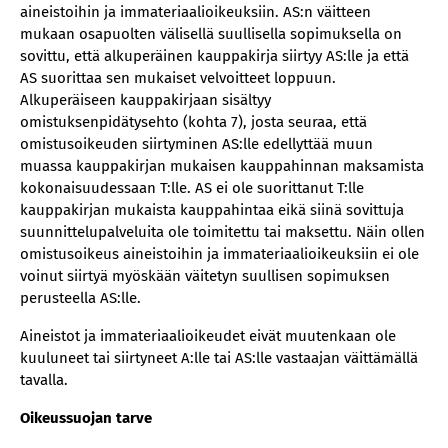
aineistoihin ja immateriaalioikeuksiin. AS:n väitteen
mukaan osapuolten välisellä suullisella sopimuksella on
sovittu, että alkuperäinen kauppakirja siirtyy AS:lle ja että
AS suorittaa sen mukaiset velvoitteet loppuun.
Alkuperäiseen kauppakirjaan sisältyy
omistuksenpidätysehto (kohta 7), josta seuraa, että
omistusoikeuden siirtyminen AS:lle edellyttää muun
muassa kauppakirjan mukaisen kauppahinnan maksamista
kokonaisuudessaan T:lle. AS ei ole suorittanut T:lle
kauppakirjan mukaista kauppahintaa eikä siinä sovittuja
suunnittelupalveluita ole toimitettu tai maksettu. Näin ollen
omistusoikeus aineistoihin ja immateriaalioikeuksiin ei ole
voinut siirtyä myöskään väitetyn suullisen sopimuksen
perusteella AS:lle.
Aineistot ja immateriaalioikeudet eivät muutenkaan ole
kuuluneet tai siirtyneet A:lle tai AS:lle vastaajan väittämällä
tavalla.
Oikeussuojan tarve