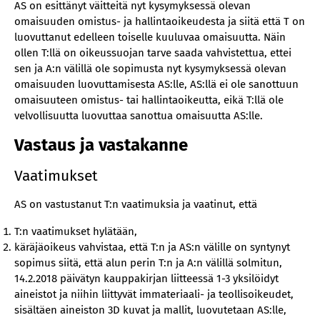
AS on esittänyt väitteitä nyt kysymyksessä olevan
omaisuuden omistus- ja hallintaoikeudesta ja siitä että T on
luovuttanut edelleen toiselle kuuluvaa omaisuutta. Näin
ollen T:llä on oikeussuojan tarve saada vahvistettua, ettei
sen ja A:n välillä ole sopimusta nyt kysymyksessä olevan
omaisuuden luovuttamisesta AS:lle, AS:llä ei ole sanottuun
omaisuuteen omistus- tai hallintaoikeutta, eikä T:llä ole
velvollisuutta luovuttaa sanottua omaisuutta AS:lle.
Vastaus ja vastakanne
Vaatimukset
AS on vastustanut T:n vaatimuksia ja vaatinut, että
T:n vaatimukset hylätään,
käräjäoikeus vahvistaa, että T:n ja AS:n välille on syntynyt
sopimus siitä, että alun perin T:n ja A:n välillä solmitun,
14.2.2018 päivätyn kauppakirjan liitteessä 1-3 yksilöidyt
aineistot ja niihin liittyvät immateriaali- ja teollisoikeudet,
sisältäen aineiston 3D kuvat ja mallit, luovutetaan AS:lle,