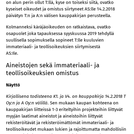
on alun perin ollut T:llä, kyse on toiseksi siitä, ovatko
kyseiset oikeudet ja omistus siirtyneet AS:lle 14.2.2018
päivätyn T:n ja A:n välisen kauppakirjan perusteella.
Kolmanneksi käräjäoikeuden on ratkaistava, ovatko
osapuolet joka tapauksessa syyskuussa 2019 tehdyllä
suullisella sopimuksella sopineet T:lle kuuluvien
immateriaali- ja teollisoikeuksien siirtymisestä
AS:Ile.
Aineistojen sekä immateriaali- ja
teollisoikeuksien omistus
Näyttö
Kirjallisena todisteena K1. ja V4. on kauppakirja 14.2.2018 T
Oy:n ja A Oy:n välillä
. Sen mukaan kaupan kohteena on
kauppakirjan liitteissä 1-3 eriteltyihin projekteihin liittyvät
myyjän laatimat aineistot ja aineistoihin liittyvät
rekisteröitävät ja rekisteröimättömät immateriaali- ja
teollisoikeudet mukaan lukien ja rajoittumatta mahdollisiin