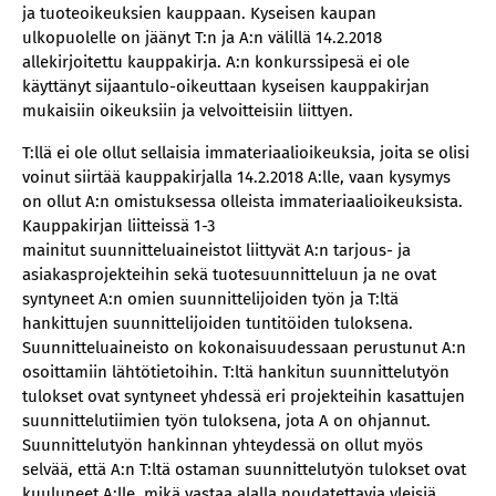
ja tuoteoikeuksien kauppaan. Kyseisen kaupan
ulkopuolelle on jäänyt T:n ja A:n välillä 14.2.2018
allekirjoitettu kauppakirja. A:n konkurssipesä ei ole
käyttänyt sijaantulo-oikeuttaan kyseisen kauppakirjan
mukaisiin oikeuksiin ja velvoitteisiin liittyen.
T:llä ei ole ollut sellaisia immateriaalioikeuksia, joita se olisi
voinut siirtää kauppakirjalla 14.2.2018 A:lle, vaan kysymys
on ollut A:n omistuksessa olleista immateriaalioikeuksista.
Kauppakirjan liitteissä 1-3
mainitut suunnitteluaineistot liittyvät A:n tarjous- ja
asiakasprojekteihin sekä tuotesuunnitteluun ja ne ovat
syntyneet A:n omien suunnittelijoiden työn ja T:ltä
hankittujen suunnittelijoiden tuntitöiden tuloksena.
Suunnitteluaineisto on kokonaisuudessaan perustunut A:n
osoittamiin lähtötietoihin. T:ltä hankitun suunnittelutyön
tulokset ovat syntyneet yhdessä eri projekteihin kasattujen
suunnittelutiimien työn tuloksena, jota A on ohjannut.
Suunnittelutyön hankinnan yhteydessä on ollut myös
selvää, että A:n T:ltä ostaman suunnittelutyön tulokset ovat
kuuluneet A:lle, mikä vastaa alalla noudatettavia yleisiä