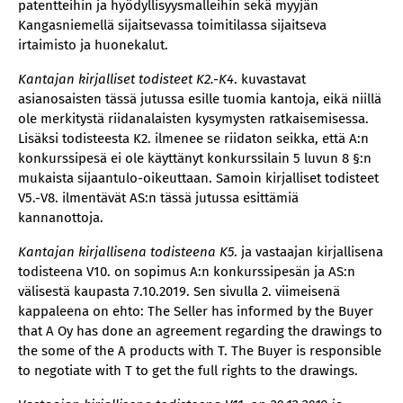
patentteihin ja hyödyllisyysmalleihin sekä myyjän
Kangasniemellä sijaitsevassa toimitilassa sijaitseva
irtaimisto ja huonekalut.
Kantajan kirjalliset todisteet K2.-K4
. kuvastavat
asianosaisten tässä jutussa esille tuomia kantoja, eikä niillä
ole merkitystä riidanalaisten kysymysten ratkaisemisessa.
Lisäksi todisteesta K2. ilmenee se riidaton seikka, että A:n
konkurssipesä ei ole käyttänyt konkurssilain 5 luvun 8 §:n
mukaista sijaantulo-oikeuttaan. Samoin kirjalliset todisteet
V5.-V8. ilmentävät AS:n tässä jutussa esittämiä
kannanottoja.
Kantajan kirjallisena todisteena K5
. ja vastaajan kirjallisena
todisteena V10. on sopimus A:n konkurssipesän ja AS:n
välisestä kaupasta 7.10.2019. Sen sivulla 2. viimeisenä
kappaleena on ehto: The Seller has informed by the Buyer
that A Oy has done an agreement regarding the drawings to
the some of the A products with T. The Buyer is responsible
to negotiate with T to get the full rights to the drawings.