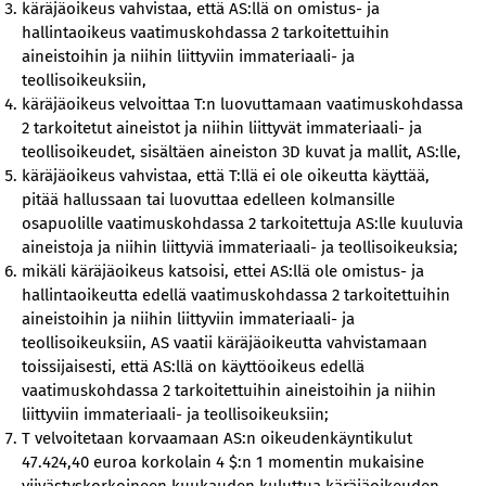
käräjäoikeus vahvistaa, että AS:llä on omistus- ja
hallintaoikeus vaatimuskohdassa 2 tarkoitettuihin
aineistoihin ja niihin liittyviin immateriaali- ja
teollisoikeuksiin,
käräjäoikeus velvoittaa T:n luovuttamaan vaatimuskohdassa
2 tarkoitetut aineistot ja niihin liittyvät immateriaali- ja
teollisoikeudet, sisältäen aineiston 3D kuvat ja mallit, AS:lle,
käräjäoikeus vahvistaa, että T:llä ei ole oikeutta käyttää,
pitää hallussaan tai luovuttaa edelleen kolmansille
osapuolille vaatimuskohdassa 2 tarkoitettuja AS:lle kuuluvia
aineistoja ja niihin liittyviä immateriaali- ja teollisoikeuksia;
mikäli käräjäoikeus katsoisi, ettei AS:llä ole omistus- ja
hallintaoikeutta edellä vaatimuskohdassa 2 tarkoitettuihin
aineistoihin ja niihin liittyviin immateriaali- ja
teollisoikeuksiin, AS vaatii käräjäoikeutta vahvistamaan
toissijaisesti, että AS:llä on käyttöoikeus edellä
vaatimuskohdassa 2 tarkoitettuihin aineistoihin ja niihin
liittyviin immateriaali- ja teollisoikeuksiin;
T velvoitetaan korvaamaan AS:n oikeudenkäyntikulut
47.424,40 euroa korkolain 4 $:n 1 momentin mukaisine