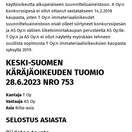
käyttöoikeutta alkuperäiseen suunnitteluaineistoon. A Oy:n
konkurssipesä ei ollut ottanut vastatakseen 14.2.2018
kaupasta, joten T Oy:n immateriaalioikeudet
suunnitteluaineistoon eivät olleet siirtyneet konkurssipesän
ja AS Oy:n välisen liiketoimintakaupan perusteella AS Oy:lle.
T Oy:n ja AS Oy:n ei ollut näytetty myöskään tehneen
suullista sopimusta T Oy:n immateriaalioikeuksien kaupasta
syksyllä 2019.
KESKI-SUOMEN
KÄRÄJÄOIKEUDEN TUOMIO
28.6.2023 NRO 753
Kantaja
T Oy
Vastaaja
AS Oy
Asia
Riita-asia
SELOSTUS ASIASTA