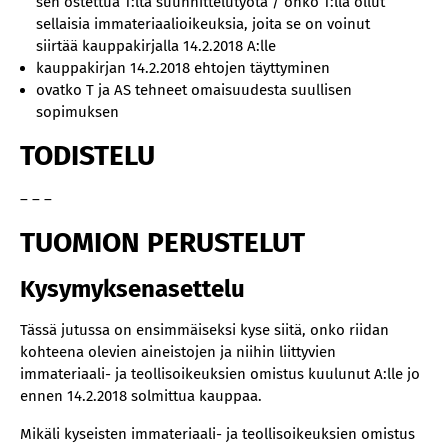
sen ostettua T:ltä suunnittelutyötä / onko T:llä ollut
sellaisia immateriaalioikeuksia, joita se on voinut
siirtää kauppakirjalla 14.2.2018 A:lle
kauppakirjan 14.2.2018 ehtojen täyttyminen
ovatko T ja AS tehneet omaisuudesta suullisen
sopimuksen
TODISTELU
– – –
TUOMION PERUSTELUT
Kysymyksenasettelu
Tässä jutussa on ensimmäiseksi kyse siitä, onko riidan
kohteena olevien aineistojen ja niihin liittyvien
immateriaali- ja teollisoikeuksien omistus kuulunut A:lle jo
ennen 14.2.2018 solmittua kauppaa.
Mikäli kyseisten immateriaali- ja teollisoikeuksien omistus