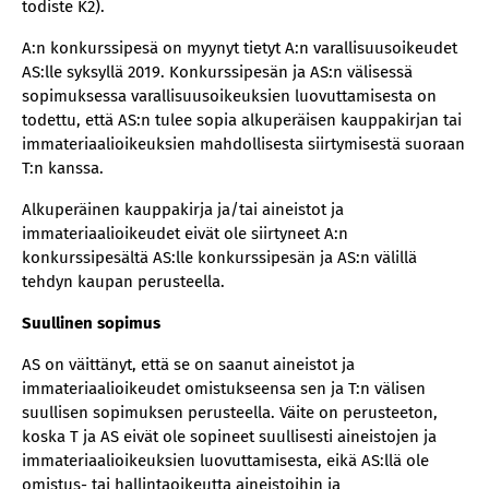
todiste K2).
A:n konkurssipesä on myynyt tietyt A:n varallisuusoikeudet
AS:lle syksyllä 2019. Konkurssipesän ja AS:n välisessä
sopimuksessa varallisuusoikeuksien luovuttamisesta on
todettu, että AS:n tulee sopia alkuperäisen kauppakirjan tai
immateriaalioikeuksien mahdollisesta siirtymisestä suoraan
T:n kanssa.
Alkuperäinen kauppakirja ja/tai aineistot ja
immateriaalioikeudet eivät ole siirtyneet A:n
konkurssipesältä AS:lle konkurssipesän ja AS:n välillä
tehdyn kaupan perusteella.
Suullinen sopimus
AS on väittänyt, että se on saanut aineistot ja
immateriaalioikeudet omistukseensa sen ja T:n välisen
suullisen sopimuksen perusteella. Väite on perusteeton,
koska T ja AS eivät ole sopineet suullisesti aineistojen ja
immateriaalioikeuksien luovuttamisesta, eikä AS:llä ole
omistus- tai hallintaoikeutta aineistoihin ja