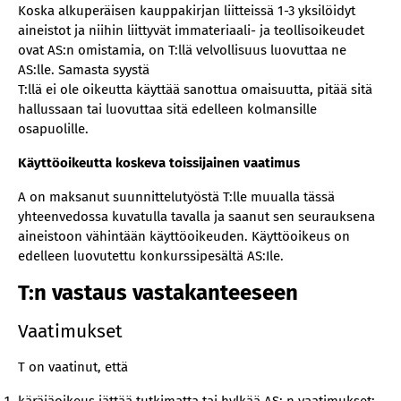
Koska alkuperäisen kauppakirjan liitteissä 1-3 yksilöidyt
aineistot ja niihin liittyvät immateriaali- ja teollisoikeudet
ovat AS:n omistamia, on T:llä velvollisuus luovuttaa ne
AS:lle. Samasta syystä
T:llä ei ole oikeutta käyttää sanottua omaisuutta, pitää sitä
hallussaan tai luovuttaa sitä edelleen kolmansille
osapuolille.
Käyttöoikeutta koskeva toissijainen vaatimus
A on maksanut suunnittelutyöstä T:lle muualla tässä
yhteenvedossa kuvatulla tavalla ja saanut sen seurauksena
aineistoon vähintään käyttöoikeuden. Käyttöoikeus on
edelleen luovutettu konkurssipesältä AS:Ile.
T:n vastaus vastakanteeseen
Vaatimukset
T on vaatinut, että