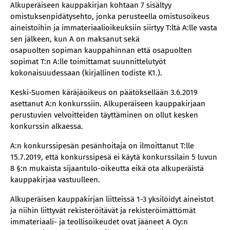
Alkuperäiseen kauppakirjan kohtaan 7 sisältyy
omistuksenpidätysehto, jonka perusteella omistusoikeus
aineistoihin ja immateriaalioikeuksiin siirtyy T:ltä A:lle vasta
sen jälkeen, kun A on maksanut sekä
osapuolten sopiman kauppahinnan että osapuolten
sopimat T:n A:lle toimittamat suunnittelutyöt
kokonaisuudessaan (kirjallinen todiste K1.).
Keski-Suomen käräjäoikeus on päätöksellään 3.6.2019
asettanut A:n konkurssiin. Alkuperäiseen kauppakirjaan
perustuvien velvoitteiden täyttäminen on ollut kesken
konkurssin alkaessa.
A:n konkurssipesän pesänhoitaja on ilmoittanut T:lle
15.7.2019, että konkurssipesä ei käytä konkurssilain 5 luvun
8 §:n mukaista sijaantulo-oikeutta eikä ota alkuperäistä
kauppakirjaa vastuulleen.
Alkuperäisen kauppakirjan liitteissä 1-3 yksilöidyt aineistot
ja niihin liittyvät rekisteröitävät ja rekisteröimättömät
immateriaali- ja teollisoikeudet ovat jääneet A Oy:n