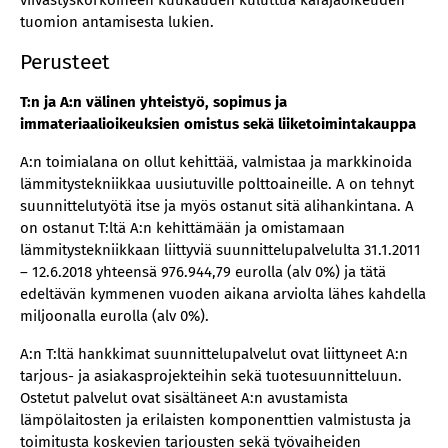
viivästyskorkoineen kuukauden kuluttua käräjäoikeuden
tuomion antamisesta lukien.
Perusteet
T:n ja A:n välinen yhteistyö, sopimus ja
immateriaalioikeuksien omistus sekä liiketoimintakauppa
A:n toimialana on ollut kehittää, valmistaa ja markkinoida
lämmitystekniikkaa uusiutuville polttoaineille. A on tehnyt
suunnittelutyötä itse ja myös ostanut sitä alihankintana. A
on ostanut T:ltä A:n kehittämään ja omistamaan
lämmitystekniikkaan liittyviä suunnittelupalvelulta 31.1.2011
– 12.6.2018 yhteensä 976.944,79 eurolla (alv 0%) ja tätä
edeltävän kymmenen vuoden aikana arviolta lähes kahdella
miljoonalla eurolla (alv 0%).
A:n T:ltä hankkimat suunnittelupalvelut ovat liittyneet A:n
tarjous- ja asiakasprojekteihin sekä tuotesuunnitteluun.
Ostetut palvelut ovat sisältäneet A:n avustamista
lämpölaitosten ja erilaisten komponenttien valmistusta ja
toimitusta koskevien tarjousten sekä työvaiheiden