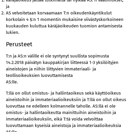
käräjäoikeus jättää tutkimatta tai hylkää AS: n vaatimukset;
ja
AS velvoitetaan korvaamaan T:n oikeudenkäyntikulut
korkolain 4 §:n 1 momentin mukaisine viivästyskorkoineen
kuukauden kuluttua käräjäoikeuden tuomion antamisesta
lukien.
Perusteet
T:n ja AS:n välille ei ole syntynyt suullista sopimusta
14.2.2018 päivätyn kauppakirjan liitteessä 1-3 yksilöityjen
aineistojen ja niihin liittyvien immateriaali- ja
teollisoikeuksien luovuttamisesta
AS:lle.
T:llä on ollut omistus- ja hallintaoikeus sekä käyttöoikeus
aineistoihin ja immateriaalioikeuksiin ja T:llä on ollut oikeus
luovuttaa ne edelleen kolmannelle taholle. AS:llä ei ole
omistus- ja hallintaoikeutta mainittuihin aineistoihin ja
immateriaalioikeuksiin, eikä T:tä voida velvoittaa
luovuttamaan kyseisiä aineistoja ja immateriaalioikeuksia