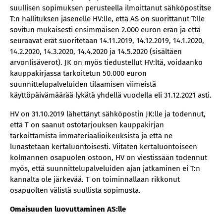
suullisen sopimuksen perusteella ilmoittanut sähköpostitse
T:n hallituksen jäsenelle HV:lle, että AS on suorittanut T:lle
sovitun mukaisesti ensimmäisen 2.000 euron erän ja että
seuraavat erät suoritetaan 14.11.2019, 14.12.2019, 14.1.2020,
14.2.2020, 14.3.2020, 14.4.2020 ja 14.5.2020 (sisältäen
arvonlisäverot). JK on myös tiedustellut HV:ltä, voidaanko
kauppakirjassa tarkoitetun 50.000 euron
suunnittelupalveluiden tilaamisen viimeistä
käyttöpäivämäärää lykätä yhdellä vuodella eli 31.12.2021 asti.
HV on 31.10.2019 lähettänyt sähköpostin JK:lle ja todennut,
että T on saanut ostotarjouksen kauppakirjan
tarkoittamista immateriaalioikeuksista ja että ne
lunastetaan kertaluontoisesti. Viitaten kertaluontoiseen
kolmannen osapuolen ostoon, HV on viestissään todennut
myös, että suunnittelupalveluiden ajan jatkaminen ei T:n
kannalta ole järkevää. T on toiminnallaan rikkonut
osapuolten välistä suullista sopimusta.
Omaisuuden luovuttaminen AS:lle