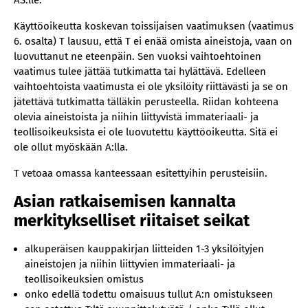
AS:lle.
Käyttöoikeutta koskevan toissijaisen vaatimuksen (vaatimus
6. osalta) T lausuu, että T ei enää omista aineistoja, vaan on
luovuttanut ne eteenpäin. Sen vuoksi vaihtoehtoinen
vaatimus tulee jättää tutkimatta tai hylättävä. Edelleen
vaihtoehtoista vaatimusta ei ole yksilöity riittävästi ja se on
jätettävä tutkimatta tälläkin perusteella. Riidan kohteena
olevia aineistoista ja niihin liittyvistä immateriaali- ja
teollisoikeuksista ei ole luovutettu käyttöoikeutta. Sitä ei
ole ollut myöskään A:lla.
T vetoaa omassa kanteessaan esitettyihin perusteisiin.
Asian ratkaisemisen kannalta
merkitykselliset riitaiset seikat
alkuperäisen kauppakirjan liitteiden 1-3 yksilöityjen
aineistojen ja niihin liittyvien immateriaali- ja
teollisoikeuksien omistus
onko edellä todettu omaisuus tullut A:n omistukseen