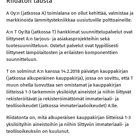
Riidaton tausta
A Oy:n (jatkossa A) toimialana on ollut kehittää, valmistaa ja
markkinoida lämmitystekniikkaa uusiutuville polttoaineille.
A:n T Oy:ltä (jatkossa T) hankkimat suunnittelupalvelut ovat
liittyneet A:n tarjous- ja asiakasprojekteihin sekä
tuotesuunnitteluun. Ostetut palvelut ovat tyypillisesti
liittyneet lämpölaitosten ja erilaisten komponenttien
suunnitteluun.
T on solminut A:n kanssa 14.2.2018 päivätyn kauppakirjan
(jatkossa alkuperäinen kauppakirja), jossa on sovittu, että T
muun ohella luovuttaa sen omistamat ja kauppakirjan
liitteissä 1-3 tarkemmin yksilöidyt aineistot ja niihin liittyvät
rekisteröitävät ja rekisteröimättömät immateriaali- ja
teollisoikeudet (jatkossa immateriaalioikeudet) A:lle.
Riidatonta on, mitä alkuperäisen kauppakirjan liitteissä 1-3
yksilöityihin aineistoihin ja niihin liittyviin immateriaali- ja
teollisoikeuksiin on kuulunut.