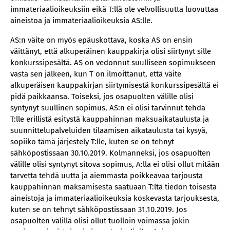
immateriaalioikeuksiin eikä T:llä ole velvollisuutta luovuttaa
aineistoa ja immateriaalioikeuksia AS:lle.
AS:n väite on myös epäuskottava, koska AS on ensin
väittänyt, että alkuperäinen kauppakirja olisi siirtynyt sille
konkurssipesältä. AS on vedonnut suulliseen sopimukseen
vasta sen jälkeen, kun T on ilmoittanut, että väite
alkuperäisen kauppakirjan siirtymisestä konkurssipesältä ei
pidä paikkaansa. Toiseksi, jos osapuolten välille olisi
syntynyt suullinen sopimus, AS:n ei olisi tarvinnut tehdä
T:lle erillistä esitystä kauppahinnan maksuaikataulusta ja
suunnittelupalveluiden tilaamisen aikataulusta tai kysyä,
sopiiko tämä järjestely T:lle, kuten se on tehnyt
sähköpostissaan 30.10.2019. Kolmanneksi, jos osapuolten
välille olisi syntynyt sitova sopimus, A:lla ei olisi ollut mitään
tarvetta tehdä uutta ja aiemmasta poikkeavaa tarjousta
kauppahinnan maksamisesta saatuaan T:ltä tiedon toisesta
aineistoja ja immateriaalioikeuksia koskevasta tarjouksesta,
kuten se on tehnyt sähköpostissaan 31.10.2019. Jos
osapuolten välillä olisi ollut tuolloin voimassa jokin