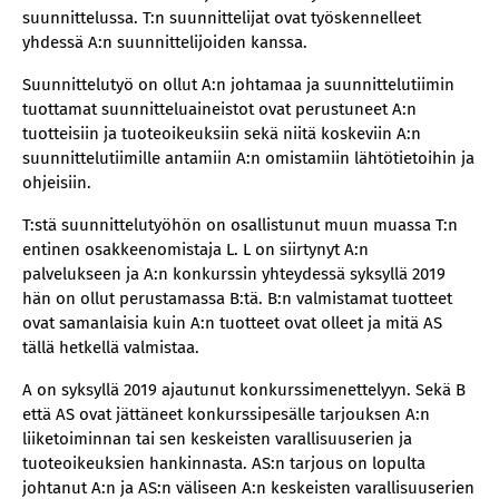
suunnittelussa. T:n suunnittelijat ovat työskennelleet
yhdessä A:n suunnittelijoiden kanssa.
Suunnittelutyö on ollut A:n johtamaa ja suunnittelutiimin
tuottamat suunnitteluaineistot ovat perustuneet A:n
tuotteisiin ja tuoteoikeuksiin sekä niitä koskeviin A:n
suunnittelutiimille antamiin A:n omistamiin lähtötietoihin ja
ohjeisiin.
T:stä suunnittelutyöhön on osallistunut muun muassa T:n
entinen osakkeenomistaja L. L on siirtynyt A:n
palvelukseen ja A:n konkurssin yhteydessä syksyllä 2019
hän on ollut perustamassa B:tä. B:n valmistamat tuotteet
ovat samanlaisia kuin A:n tuotteet ovat olleet ja mitä AS
tällä hetkellä valmistaa.
A on syksyllä 2019 ajautunut konkurssimenettelyyn. Sekä B
että AS ovat jättäneet konkurssipesälle tarjouksen A:n
liiketoiminnan tai sen keskeisten varallisuuserien ja
tuoteoikeuksien hankinnasta. AS:n tarjous on lopulta
johtanut A:n ja AS:n väliseen A:n keskeisten varallisuuserien