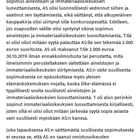
sopimus aineistojen ja immateriaalioikeuksien
luovuttamisesta, AS olisi luonnollisesti vedonnut siihen ja
vaatinut sen täyttämisestä, eikä väittänyt, että alkuperäinen
kauppakirja olisi siirtynyt sille konkurssipesältä. Edelleen,
jos osapuolten välille olisi syntynyt sitova sopimus
aineistojen ja immateriaalioikeuksien luovuttamisesta, T:llä
ei olisi ollut mitään syytä palauttaa AS:lle sen tekemää 2.000
euron suoritusta. AS oli maksanut T:lle 2.000 euroa
30.10.2019 ilman ennakkoilmoitusta tai perustetta, mitä
ilmeisimmin perustellakseen väitettään aineistojen ja
immateriaalioikeuksien siirtymisestä. AS:n väite suullisesta
sopimuksesta on epäuskottava myös yleisen
elämänkokemuksen nojalla, koska liike-elämässä ei
tyypillisesti sovita suullisesti aineistojen ja
immateriaalioikeuksien luovuttamisesta. T oli alun perinkin
sopinut immateriaalioikeuksien luovuttamisesta kirjallisesti,
joten sillä ei olisi ollut mitään järkevää syytä sopia asiasta
vain suullisesti myöskään AS:n kanssa.
Joka tapauksessa AS:n väittämästä suullisesta sopimuksesta
ei seuraa se, että AS on saanut omistusoikeuden