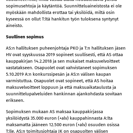
sopimusehtoja ja käytäntöä. Suunnitteluaineistosta ei ole
myöskään mahdollista erottaa tai yksilöidä, miltä osin
kyseessä on ollut T:ltä hankitun työn tuloksena syntynyt
aineisto.
Suullinen sopimus
AS:n hallituksen puheenjohtaja PKO ja T:n hallituksen jäsen
HV ovat syyskuussa 2019 sopineet suullisesti, että AS ottaa
kauppakirjan 14.2.2018 ja sen mukaiset maksuvelvoitteet
vastatakseen. Osapuolet ovat vahvistaneet sopimuksen
5.10.2019 A:n konkurssipesän ja AS:n välisen kaupan
varmistuttua. Osapuolet ovat sopineet, että AS hoitaa
maksuvelvoitteet loppuun ja että maksuaikataulusta ja
suunnittelupalveluiden hankinnan ajankohdasta sovitaan
erikseen.
Sopimuksen mukaan AS maksaa kauppakirjassa
yksilöidystä 35.000 euron (+alv) kauppahinnasta A:lta
maksamatta jääneen 12.500 euron (+alv) osuuden osissa
T:lle. AS:n toimitusjohtaja JK on osapuolten välisen