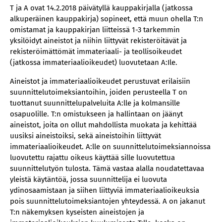
T ja A ovat 14.2.2018 päivätyllä kauppakirjalla (jatkossa
alkuperäinen kauppakirja) sopineet, että muun ohella T:n
omistamat ja kauppakirjan liitteissä 1-3 tarkemmin
yksilöidyt aineistot ja niihin liittyvät rekisteröitävät ja
rekisteröimättömät immateriaali- ja teollisoikeudet
(jatkossa immateriaalioikeudet) luovutetaan A:Ile.
Aineistot ja immateriaalioikeudet perustuvat erilaisiin
suunnittelutoimeksiantoihin, joiden perusteella T on
tuottanut suunnittelupalveluita A:lle ja kolmansille
osapuolille. T:n omistukseen ja hallintaan on jäänyt
aineistot, joita on ollut mahdollista muokata ja kehittää
uusiksi aineistoiksi, sekä aineistoihin liittyvät
immateriaalioikeudet. A:lle on suunnittelutoimeksiannoissa
luovutettu rajattu oikeus käyttää sille luovutettua
suunnittelutyön tulosta. Tämä vastaa alalla noudatettavaa
yleistä käytäntöä, jossa suunnittelija ei luovuta
ydinosaamistaan ja siihen liittyviä immateriaalioikeuksia
pois suunnittelutoimeksiantojen yhteydessä. A on jakanut
T:n näkemyksen kyseisten aineistojen ja