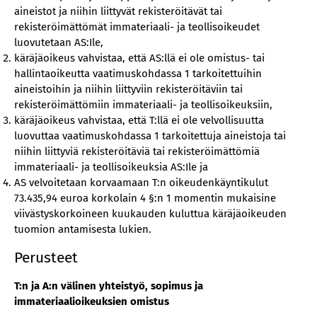
aineistot ja niihin liittyvät rekisteröitävät tai
rekisteröimättömät immateriaali- ja teollisoikeudet
luovutetaan AS:Ile,
käräjäoikeus vahvistaa, että AS:llä ei ole omistus- tai
hallintaoikeutta vaatimuskohdassa 1 tarkoitettuihin
aineistoihin ja niihin liittyviin rekisteröitäviin tai
rekisteröimättömiin immateriaali- ja teollisoikeuksiin,
käräjäoikeus vahvistaa, että T:llä ei ole velvollisuutta
luovuttaa vaatimuskohdassa 1 tarkoitettuja aineistoja tai
niihin liittyviä rekisteröitäviä tai rekisteröimättömiä
immateriaali- ja teollisoikeuksia AS:Ile ja
AS velvoitetaan korvaamaan T:n oikeudenkäyntikulut
73.435,94 euroa korkolain 4 §:n 1 momentin mukaisine
viivästyskorkoineen kuukauden kuluttua käräjäoikeuden
tuomion antamisesta lukien.
Perusteet
T:n ja A:n välinen yhteistyö, sopimus ja
immateriaalioikeuksien omistus