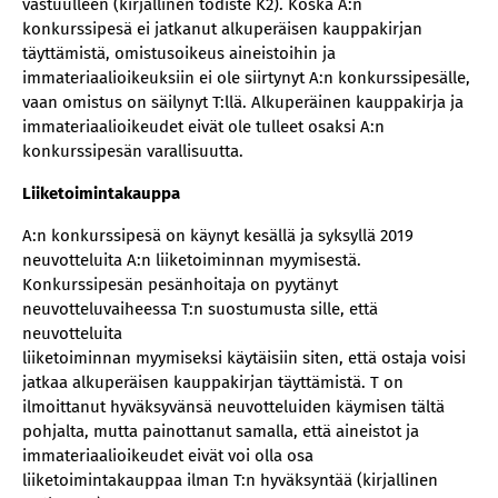
vastuulleen (kirjallinen todiste K2). Koska A:n
konkurssipesä ei jatkanut alkuperäisen kauppakirjan
täyttämistä, omistusoikeus aineistoihin ja
immateriaalioikeuksiin ei ole siirtynyt A:n konkurssipesälle,
vaan omistus on säilynyt T:llä. Alkuperäinen kauppakirja ja
immateriaalioikeudet eivät ole tulleet osaksi A:n
konkurssipesän varallisuutta.
Liiketoimintakauppa
A:n konkurssipesä on käynyt kesällä ja syksyllä 2019
neuvotteluita A:n liiketoiminnan myymisestä.
Konkurssipesän pesänhoitaja on pyytänyt
neuvotteluvaiheessa T:n suostumusta sille, että
neuvotteluita
liiketoiminnan myymiseksi käytäisiin siten, että ostaja voisi
jatkaa alkuperäisen kauppakirjan täyttämistä. T on
ilmoittanut hyväksyvänsä neuvotteluiden käymisen tältä
pohjalta, mutta painottanut samalla, että aineistot ja
immateriaalioikeudet eivät voi olla osa
liiketoimintakauppaa ilman T:n hyväksyntää (kirjallinen