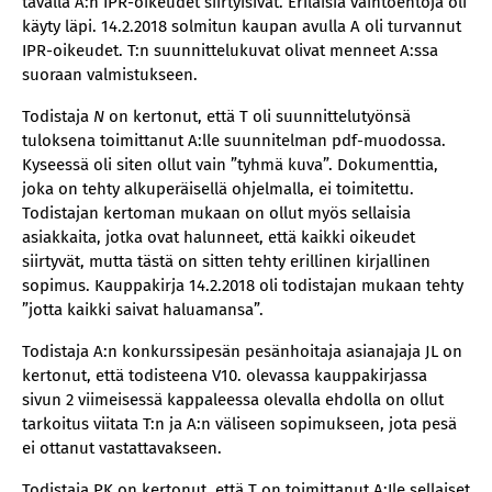
tavalla A:n IPR-oikeudet siirtyisivät. Erilaisia vaihtoehtoja oli
käyty läpi. 14.2.2018 solmitun kaupan avulla A oli turvannut
IPR-oikeudet. T:n suunnittelukuvat olivat menneet A:ssa
suoraan valmistukseen.
Todistaja
N
on kertonut, että T oli suunnittelutyönsä
tuloksena toimittanut A:lle suunnitelman pdf-muodossa.
Kyseessä oli siten ollut vain ”tyhmä kuva”. Dokumenttia,
joka on tehty alkuperäisellä ohjelmalla, ei toimitettu.
Todistajan kertoman mukaan on ollut myös sellaisia
asiakkaita, jotka ovat halunneet, että kaikki oikeudet
siirtyvät, mutta tästä on sitten tehty erillinen kirjallinen
sopimus. Kauppakirja 14.2.2018 oli todistajan mukaan tehty
”jotta kaikki saivat haluamansa”.
Todistaja A:n konkurssipesän pesänhoitaja asianajaja JL on
kertonut, että todisteena V10. olevassa kauppakirjassa
sivun 2 viimeisessä kappaleessa olevalla ehdolla on ollut
tarkoitus viitata T:n ja A:n väliseen sopimukseen, jota pesä
ei ottanut vastattavakseen.
Todistaja PK on kertonut, että T on toimittanut A:Ile sellaiset