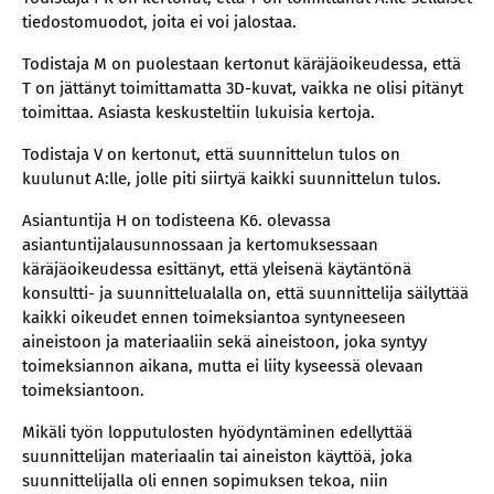
tiedostomuodot, joita ei voi jalostaa.
Todistaja M on puolestaan kertonut käräjäoikeudessa, että
T on jättänyt toimittamatta 3D-kuvat, vaikka ne olisi pitänyt
toimittaa. Asiasta keskusteltiin lukuisia kertoja.
Todistaja V on kertonut, että suunnittelun tulos on
kuulunut A:lle, jolle piti siirtyä kaikki suunnittelun tulos.
Asiantuntija H on todisteena K6. olevassa
asiantuntijalausunnossaan ja kertomuksessaan
käräjäoikeudessa esittänyt, että yleisenä käytäntönä
konsultti- ja suunnittelualalla on, että suunnittelija säilyttää
kaikki oikeudet ennen toimeksiantoa syntyneeseen
aineistoon ja materiaaliin sekä aineistoon, joka syntyy
toimeksiannon aikana, mutta ei liity kyseessä olevaan
toimeksiantoon.
Mikäli työn lopputulosten hyödyntäminen edellyttää
suunnittelijan materiaalin tai aineiston käyttöä, joka
suunnittelijalla oli ennen sopimuksen tekoa, niin