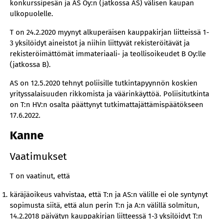
konkurssipesän ja AS Oy:n (jatkossa AS) välisen kaupan
ulkopuolelle.
T on 24.2.2020 myynyt alkuperäisen kauppakirjan liitteissä 1-
3 yksilöidyt aineistot ja niihin liittyvät rekisteröitävät ja
rekisteröimättömät immateriaali- ja teollisoikeudet B Oy:lle
(jatkossa B).
AS on 12.5.2020 tehnyt poliisille tutkintapyynnön koskien
yrityssalaisuuden rikkomista ja väärinkäyttöä. Poliisitutkinta
on T:n HV:n osalta päättynyt tutkimattajättämispäätökseen
17.6.2022.
Kanne
Vaatimukset
T on vaatinut, että
käräjäoikeus vahvistaa, että T:n ja AS:n välille ei ole syntynyt
sopimusta siitä, että alun perin T:n ja A:n välillä solmitun,
14.2.2018 päivätyn kauppakirjan liitteessä 1-3 yksilöidyt T:n