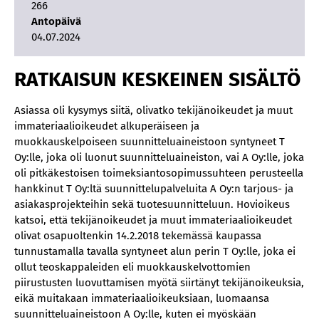
266
Antopäivä
04.07.2024
RATKAISUN KESKEINEN SISÄLTÖ
Asiassa oli kysymys siitä, olivatko tekijänoikeudet ja muut
immateriaalioikeudet alkuperäiseen ja
muokkauskelpoiseen suunnitteluaineistoon syntyneet T
Oy:lle, joka oli luonut suunnitteluaineiston, vai A Oy:lle, joka
oli pitkäkestoisen toimeksiantosopimussuhteen perusteella
hankkinut T Oy:ltä suunnittelupalveluita A Oy:n tarjous- ja
asiakasprojekteihin sekä tuotesuunnitteluun. Hovioikeus
katsoi, että tekijänoikeudet ja muut immateriaalioikeudet
olivat osapuoltenkin 14.2.2018 tekemässä kaupassa
tunnustamalla tavalla syntyneet alun perin T Oy:lle, joka ei
ollut teoskappaleiden eli muokkauskelvottomien
piirustusten luovuttamisen myötä siirtänyt tekijänoikeuksia,
eikä muitakaan immateriaalioikeuksiaan, luomaansa
suunnitteluaineistoon A Oy:lle, kuten ei myöskään