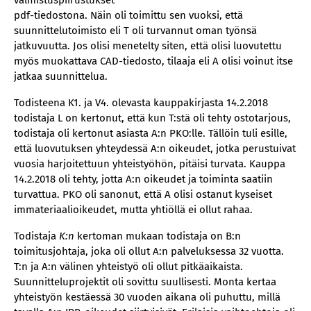
valmistuspiirustukset
pdf-tiedostona. Näin oli toimittu sen vuoksi, että
suunnittelutoimisto eli T oli turvannut oman työnsä
jatkuvuutta. Jos olisi menetelty siten, että olisi luovutettu
myös muokattava CAD-tiedosto, tilaaja eli A olisi voinut itse
jatkaa suunnittelua.
Todisteena K1. ja V4. olevasta kauppakirjasta 14.2.2018
todistaja L on kertonut, että kun T:stä oli tehty ostotarjous,
todistaja oli kertonut asiasta A:n PKO:lle. Tällöin tuli esille,
että luovutuksen yhteydessä A:n oikeudet, jotka perustuivat
vuosia harjoitettuun yhteistyöhön, pitäisi turvata. Kauppa
14.2.2018 oli tehty, jotta A:n oikeudet ja toiminta saatiin
turvattua. PKO oli sanonut, että A olisi ostanut kyseiset
immateriaalioikeudet, mutta yhtiöllä ei ollut rahaa.
Todistaja
K:n
kertoman mukaan todistaja on B:n
toimitusjohtaja, joka oli ollut A:n palveluksessa 32 vuotta.
T:n ja A:n välinen yhteistyö oli ollut pitkäaikaista.
Suunnitteluprojektit oli sovittu suullisesti. Monta kertaa
yhteistyön kestäessä 30 vuoden aikana oli puhuttu, millä