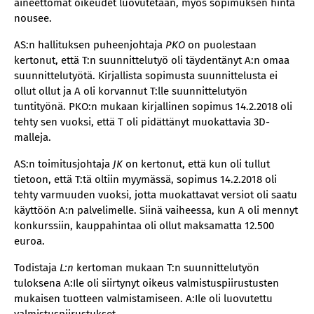
aineettomat oikeudet luovutetaan, myös sopimuksen hinta
nousee.
AS:n hallituksen puheenjohtaja
PKO
on puolestaan
kertonut, että T:n suunnittelutyö oli täydentänyt A:n omaa
suunnittelutyötä. Kirjallista sopimusta suunnittelusta ei
ollut ollut ja A oli korvannut T:lle suunnittelutyön
tuntityönä. PKO:n mukaan kirjallinen sopimus 14.2.2018 oli
tehty sen vuoksi, että T oli pidättänyt muokattavia 3D-
malleja.
AS:n toimitusjohtaja
JK
on kertonut, että kun oli tullut
tietoon, että T:tä oltiin myymässä, sopimus 14.2.2018 oli
tehty varmuuden vuoksi, jotta muokattavat versiot oli saatu
käyttöön A:n palvelimelle. Siinä vaiheessa, kun A oli mennyt
konkurssiin, kauppahintaa oli ollut maksamatta 12.500
euroa.
Todistaja
L:n
kertoman mukaan T:n suunnittelutyön
tuloksena A:Ile oli siirtynyt oikeus valmistuspiirustusten
mukaisen tuotteen valmistamiseen. A:Ile oli luovutettu