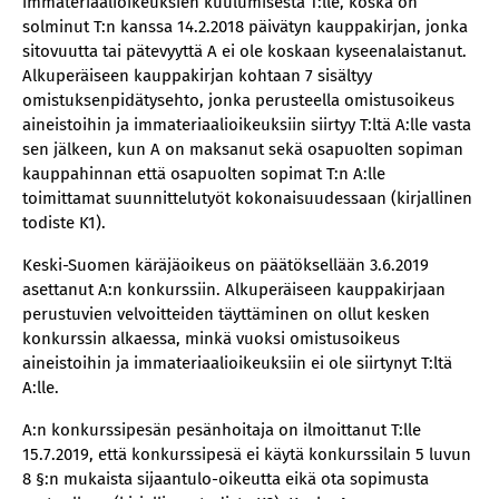
immateriaalioikeuksien kuulumisesta T:lle, koska on
solminut T:n kanssa 14.2.2018 päivätyn kauppakirjan, jonka
sitovuutta tai pätevyyttä A ei ole koskaan kyseenalaistanut.
Alkuperäiseen kauppakirjan kohtaan 7 sisältyy
omistuksenpidätysehto, jonka perusteella omistusoikeus
aineistoihin ja immateriaalioikeuksiin siirtyy T:ltä A:lle vasta
sen jälkeen, kun A on maksanut sekä osapuolten sopiman
kauppahinnan että osapuolten sopimat T:n A:lle
toimittamat suunnittelutyöt kokonaisuudessaan (kirjallinen
todiste K1).
Keski-Suomen käräjäoikeus on päätöksellään 3.6.2019
asettanut A:n konkurssiin. Alkuperäiseen kauppakirjaan
perustuvien velvoitteiden täyttäminen on ollut kesken
konkurssin alkaessa, minkä vuoksi omistusoikeus
aineistoihin ja immateriaalioikeuksiin ei ole siirtynyt T:ltä
A:lle.
A:n konkurssipesän pesänhoitaja on ilmoittanut T:lle
15.7.2019, että konkurssipesä ei käytä konkurssilain 5 luvun
8 §:n mukaista sijaantulo-oikeutta eikä ota sopimusta