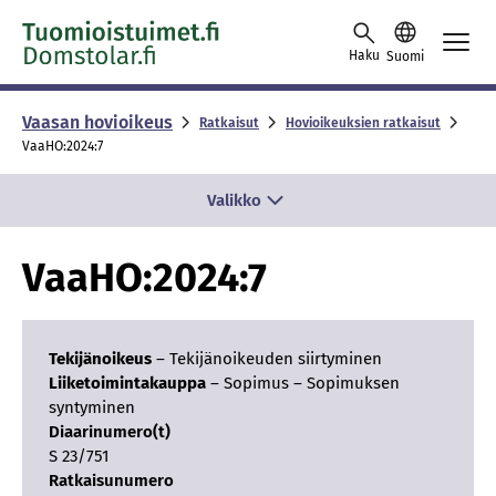
Skip to content -saavutettavuusohje
Haku
Suomi
Vaasan hovioikeus
Ratkaisut
Hovioikeuksien ratkaisut
Vaa­HO:2024:7
Valikko
Vaa­HO:2024:7
Tekijänoikeus
– Tekijänoikeuden siirtyminen
Liiketoimintakauppa
– Sopimus – Sopimuksen
syntyminen
Diaarinumero(t)
S 23/751
Ratkaisunumero