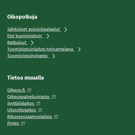
Oikopolkuja
Sähköiset asiointipalvelut
Etsi tuomioistuin
Ratkaisut
Tuomioistuinlaitos työnantajana
Tuomioistuinvirasto
Tietoa muualla
Oikeus.fi
Oikeuspalveluvirasto
Syyttäjälaitos
Ulosottolaitos
Rikosseuraamuslaitos
Finlex