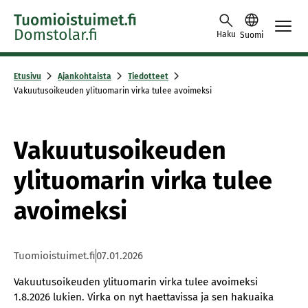
Skip to content -saavutettavuusohje
Haku
Suomi
Etusivu
Ajankohtaista
Tiedotteet
Vakuutusoikeuden ylituomarin virka tulee avoimeksi
Vakuutusoikeuden
ylituomarin virka tulee
avoimeksi
Tuomioistuimet.fi
07.01.2026
Va­kuu­tusoi­keu­den yli­tuo­ma­rin vir­ka tu­lee avoi­mek­si
1.8.2026 lu­kien. Vir­ka on nyt haet­ta­vis­sa ja sen ha­kuai­ka