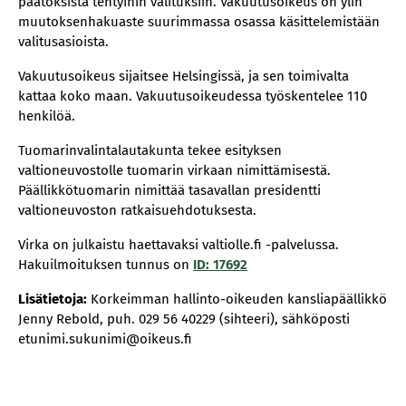
päätöksistä tehtyihin valituksiin. Vakuutusoikeus on ylin
muutoksenhakuaste suurimmassa osassa käsittelemistään
valitusasioista.
Vakuutusoikeus sijaitsee Helsingissä, ja sen toimivalta
kattaa koko maan. Vakuutusoikeudessa työskentelee 110
henkilöä.
Tuomarinvalintalautakunta tekee esityksen
valtioneuvostolle tuomarin virkaan nimittämisestä.
Päällikkötuomarin nimittää tasavallan presidentti
valtioneuvoston ratkaisuehdotuksesta.
Virka on julkaistu haettavaksi valtiolle.fi -palvelussa.
Hakuilmoituksen tunnus on
ID: 17692
Lisätietoja:
Korkeimman hallinto-oikeuden kansliapäällikkö
Jenny Rebold, puh. 029 56 40229 (sihteeri), sähköposti
etunimi.sukunimi@oikeus.fi