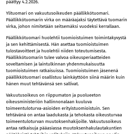
päät­tyy 4.2.2026.
Ylituomari on vakuutusoikeuden päällikkötuomari.
Päällikkötuomarin virka on määräajaksi täytettävä tuomarin
virka, johon nimitetään seitsemäksi vuodeksi kerrallaan.
Päällikkötuomari huolehtii tuomioistuimen toimintakyvystä
ja sen kehittämisestä. Hän asettaa tuomioistuimen
tulostavoitteet ja huolehtii niiden toteutumisesta.
Päällikkötuomarin tulee valvoa oikeusperiaatteiden
soveltamisen ja laintulkinnan yhdenmukaisuutta
tuomioistuimen ratkaisuissa. Tuomioistuimen jäsenenä
päällikkötuomari osallistuu lainkäyttöön siinä määrin kuin
hänen muut tehtävänsä sen sallivat.
Vakuutusoikeus on riippumaton ja puolueeton
oikeusministeriön hallinnonalaan kuuluva
toimeentuloturva-asioiden erityistuomioistuin. Sen
tehtävänä on antaa laadukasta ja tehokasta oikeusturvaa
toimeentuloturvan muutoksenhakijoille. Vakuutusoikeus
antaa ratkaisuja pääasiassa muutoksenhakulautakuntien