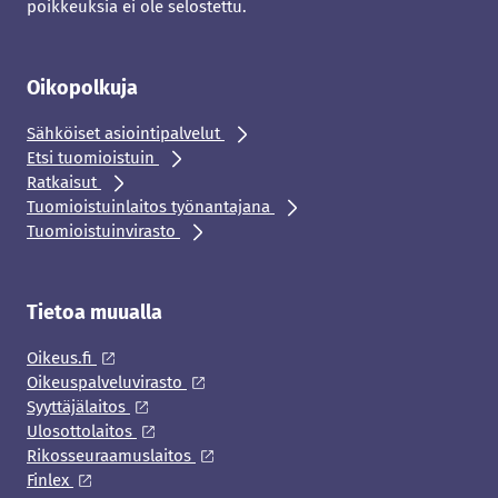
poikkeuksia ei ole selostettu.
Oikopolkuja
Sähköiset asiointipalvelut
Etsi tuomioistuin
Ratkaisut
Tuomioistuinlaitos työnantajana
Tuomioistuinvirasto
Tietoa muualla
Oikeus.fi
Oikeuspalveluvirasto
Syyttäjälaitos
Ulosottolaitos
Rikosseuraamuslaitos
Finlex