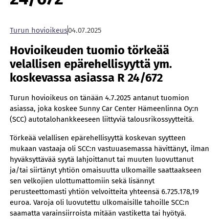
Turun hovioikeus
04.07.2025
Hovioikeuden tuomio törkeää
velallisen epärehellisyyttä ym.
koskevassa asiassa R 24/672
Turun hovioikeus on tänään 4.7.2025 antanut tuomion
asiassa, joka koskee Sunny Car Center Hämeenlinna Oy:n
(SCC) autotalohankkeeseen liittyviä talousrikossyytteitä.
Törkeää velallisen epärehellisyyttä koskevan syytteen
mukaan vastaaja oli SCC:n vastuuasemassa hävittänyt, ilman
hyväksyttävää syytä lahjoittanut tai muuten luovuttanut
ja/tai siirtänyt yhtiön omaisuutta ulkomaille saattaakseen
sen velkojien ulottumattomiin sekä lisännyt
perusteettomasti yhtiön velvoitteita yhteensä 6.725.178,19
euroa. Varoja oli luovutettu ulkomaisille tahoille SCC:n
saamatta varainsiirroista mitään vastiketta tai hyötyä.