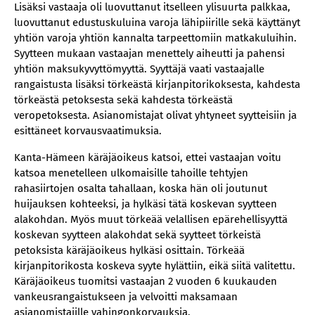
Lisäksi vastaaja oli luovuttanut itselleen ylisuurta palkkaa,
luovuttanut edustuskuluina varoja lähipiirille sekä käyttänyt
yhtiön varoja yhtiön kannalta tarpeettomiin matkakuluihin.
Syytteen mukaan vastaajan menettely aiheutti ja pahensi
yhtiön maksukyvyttömyyttä. Syyttäjä vaati vastaajalle
rangaistusta lisäksi törkeästä kirjanpitorikoksesta, kahdesta
törkeästä petoksesta sekä kahdesta törkeästä
veropetoksesta. Asianomistajat olivat yhtyneet syytteisiin ja
esittäneet korvausvaatimuksia.
Kanta-Hämeen käräjäoikeus katsoi, ettei vastaajan voitu
katsoa menetelleen ulkomaisille tahoille tehtyjen
rahasiirtojen osalta tahallaan, koska hän oli joutunut
huijauksen kohteeksi, ja hylkäsi tätä koskevan syytteen
alakohdan. Myös muut törkeää velallisen epärehellisyyttä
koskevan syytteen alakohdat sekä syytteet törkeistä
petoksista käräjäoikeus hylkäsi osittain. Törkeää
kirjanpitorikosta koskeva syyte hylättiin, eikä siitä valitettu.
Käräjäoikeus tuomitsi vastaajan 2 vuoden 6 kuukauden
vankeusrangaistukseen ja velvoitti maksamaan
asianomistajille vahingonkorvauksia.