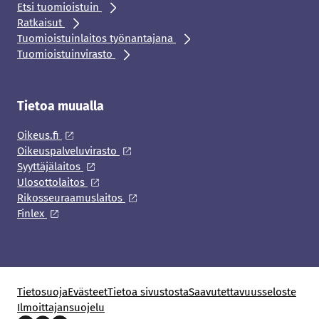
Etsi tuomioistuin
Ratkaisut
Tuomioistuinlaitos työnantajana
Tuomioistuinvirasto
Tietoa muualla
Oikeus.fi
Oikeuspalveluvirasto
Syyttäjälaitos
Ulosottolaitos
Rikosseuraamuslaitos
Finlex
Tietosuoja
Evästeet
Tietoa sivustosta
Saavutettavuusseloste
Ilmoittajansuojelu