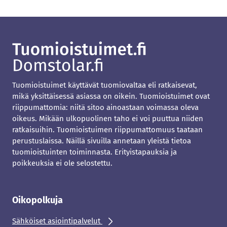
Tuomioistuimet käyttävät tuomiovaltaa eli ratkaisevat,
mikä yksittäisessä asiassa on oikein. Tuomioistuimet ovat
riippumattomia: niitä sitoo ainoastaan voimassa oleva
oikeus. Mikään ulkopuolinen taho ei voi puuttua niiden
ratkaisuihin. Tuomioistuimen riippumattomuus taataan
perustuslaissa. Näillä sivuilla annetaan yleistä tietoa
tuomioistuinten toiminnasta. Erityistapauksia ja
poikkeuksia ei ole selostettu.
Oikopolkuja
Sähköiset asiointipalvelut