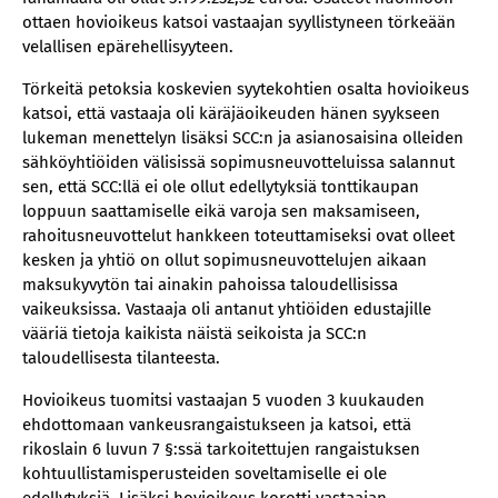
ottaen hovioikeus katsoi vastaajan syyllistyneen törkeään
velallisen epärehellisyyteen.
Törkeitä petoksia koskevien syytekohtien osalta hovioikeus
katsoi, että vastaaja oli käräjäoikeuden hänen syykseen
lukeman menettelyn lisäksi SCC:n ja asianosaisina olleiden
sähköyhtiöiden välisissä sopimusneuvotteluissa salannut
sen, että SCC:llä ei ole ollut edellytyksiä tonttikaupan
loppuun saattamiselle eikä varoja sen maksamiseen,
rahoitusneuvottelut hankkeen toteuttamiseksi ovat olleet
kesken ja yhtiö on ollut sopimusneuvottelujen aikaan
maksukyvytön tai ainakin pahoissa taloudellisissa
vaikeuksissa. Vastaaja oli antanut yhtiöiden edustajille
vääriä tietoja kaikista näistä seikoista ja SCC:n
taloudellisesta tilanteesta.
Hovioikeus tuomitsi vastaajan 5 vuoden 3 kuukauden
ehdottomaan vankeusrangaistukseen ja katsoi, että
rikoslain 6 luvun 7 §:ssä tarkoitettujen rangaistuksen
kohtuullistamisperusteiden soveltamiselle ei ole