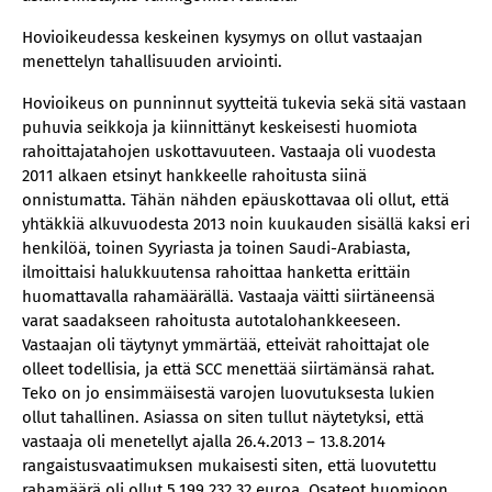
Hovioikeudessa keskeinen kysymys on ollut vastaajan
menettelyn tahallisuuden arviointi.
Hovioikeus on punninnut syytteitä tukevia sekä sitä vastaan
puhuvia seikkoja ja kiinnittänyt keskeisesti huomiota
rahoittajatahojen uskottavuuteen. Vastaaja oli vuodesta
2011 alkaen etsinyt hankkeelle rahoitusta siinä
onnistumatta. Tähän nähden epäuskottavaa oli ollut, että
yhtäkkiä alkuvuodesta 2013 noin kuukauden sisällä kaksi eri
henkilöä, toinen Syyriasta ja toinen Saudi-Arabiasta,
ilmoittaisi halukkuutensa rahoittaa hanketta erittäin
huomattavalla rahamäärällä. Vastaaja väitti siirtäneensä
varat saadakseen rahoitusta autotalohankkeeseen.
Vastaajan oli täytynyt ymmärtää, etteivät rahoittajat ole
olleet todellisia, ja että SCC menettää siirtämänsä rahat.
Teko on jo ensimmäisestä varojen luovutuksesta lukien
ollut tahallinen. Asiassa on siten tullut näytetyksi, että
vastaaja oli menetellyt ajalla 26.4.2013 – 13.8.2014
rangaistusvaatimuksen mukaisesti siten, että luovutettu
rahamäärä oli ollut 5.199.232,32 euroa. Osateot huomioon