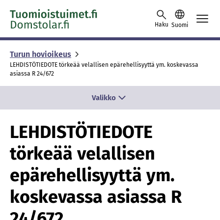
Skip to content -saavutettavuusohje
Haku
Suomi
Turun hovioikeus
LEHDISTÖTIEDOTE törkeää velallisen epärehellisyyttä ym. koskevassa
asiassa R 24/672
Valikko
LEHDISTÖTIEDOTE
törkeää velallisen
epärehellisyyttä ym.
koskevassa asiassa R
24/672