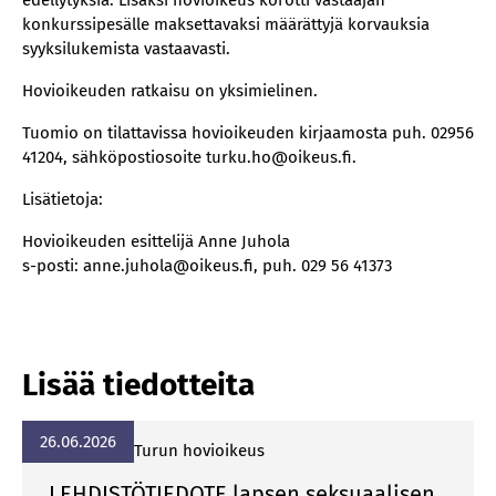
edellytyksiä. Lisäksi hovioikeus korotti vastaajan
konkurssipesälle maksettavaksi määrättyjä korvauksia
syyksilukemista vastaavasti.
Hovioikeuden ratkaisu on yksimielinen.
Tuomio on tilattavissa hovioikeuden kirjaamosta puh. 02956
41204, sähköpostiosoite turku.ho@oikeus.fi.
Lisätietoja:
Hovioikeuden esittelijä Anne Juhola
s-posti: anne.juhola@oikeus.fi, puh. 029 56 41373
Lisää tiedotteita
26.06.2026
Turun hovioikeus
LEHDISTÖTIEDOTE lapsen seksuaalisen