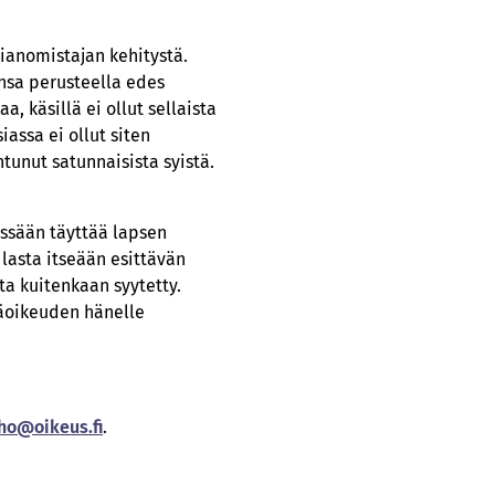
sianomistajan kehitystä.
ensa perusteella edes
, käsillä ei ollut sellaista
iassa ei ollut siten
tunut satunnaisista syistä.
sessään täyttää lapsen
lasta itseään esittävän
ta kuitenkaan syytetty.
jäoikeuden hänelle
.ho­­@oikeus­­.fi
.