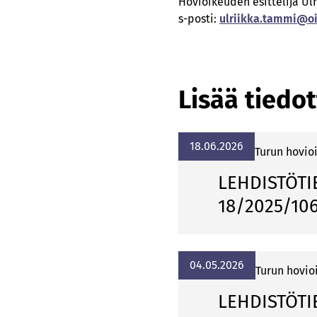
Hovioikeuden esittelijä U
s-posti:
ulriikka­­.tammi­­@oik
Lisää tiedot
18.06.2026
Turun hovio
LEHDISTÖTIE
18/2025/10
04.05.2026
Turun hovio
LEHDISTÖTIE