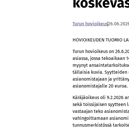
koskevas
Turun hovioikeus
26.06.202
HOVIOIKEUDEN TUOMIO LAP
Turun hovioikeus on 26.6.2
asiassa, jossa tekoaikaan 
myynyt ansaintatarkoitukse
tällaisia kuvia. Syytteide
asianomistajaan ja yrittä
asianomistajalle 20 euroa.
Käräjäoikeus oli 9.2.2026 
sekä toissijaisen syytteen 
vastaajan teko asianomist
vahingoittamaan asianomis
tunnusmerkistössä tarkoite