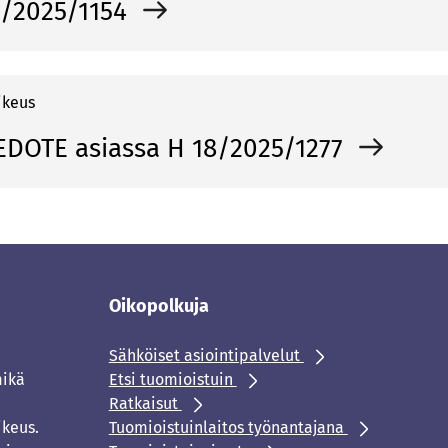
8/2025/1154
ikeus
EDOTE asiassa H 18/2025/1277
Oikopolkuja
Sähköiset asiointipalvelut
mikä
Etsi tuomioistuin
Ratkaisut
ikeus.
Tuomioistuinlaitos työnantajana