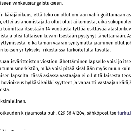
lliseen vankeusrangaistukseen.
uin käräjäoikeus, että teko on ollut omiaan vahingoittamaan a
 ettei asianomistajalla ollut ollut aikomusta, eikä sukupuol
 toimittaa itsestään 14-vuotiasta tyttöä esittävää alastonkuvaa
staja olisi tällaisen kuvan itsestään pystynyt lähettämään. As
äyttymisestä, eikä tämän vaaran syntymättä jääminen ollut joh
rikoksen yritykseksi rikoslaissa tarkoitetulla tavalla.
suaalisväritteisten viestien lähettäminen lapselle voisi jo it
 tunnusmerkistön, mikä voisi pitää sisällään myös muun kuin 
en lapselta. Tässä asiassa vastaajaa ei ollut tällaisesta teos
 hovioikeus hylkäsi kaikki syytteet ja vapautti vastaajan kärä
esta.
ksimielinen.
ioikeuden kirjaamosta puh. 029 56 41204, sähköpostitse
turku­­