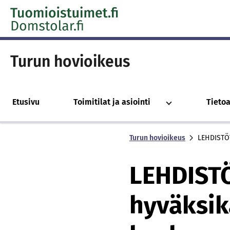
Skip to content -saavutettavuusohje
Turun hovioikeus
Etusivu
Toimitilat ja asiointi
Tieto
Turun hovioikeus
LEHDISTÖT
LEHDISTÖ
hyväksik