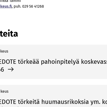
lriikka Tammi
eus­­.fi
, puh. 029 56 41268
teita
ikeus
DOTE törkeää pahoinpitelyä koskevas
66
ikeus
DOTE törkeitä huumausrikoksia ym. k