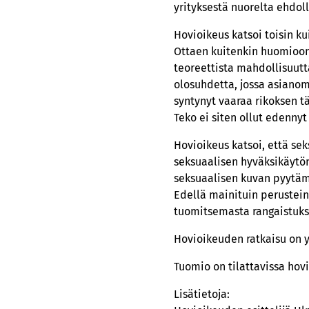
yrityksestä nuorelta ehdo
Hovioikeus katsoi toisin k
Ottaen kuitenkin huomioon,
teoreettista mahdollisuutta
olosuhdetta, jossa asianomi
syntynyt vaaraa rikoksen t
Teko ei siten ollut edennyt 
Hovioikeus katsoi, että sek
seksuaalisen hyväksikäytön
seksuaalisen kuvan pyytämis
Edellä mainituin perustein
tuomitsemasta rangaistuks
Hovioikeuden ratkaisu on y
Tuomio on tilattavissa hov
Lisätietoja: