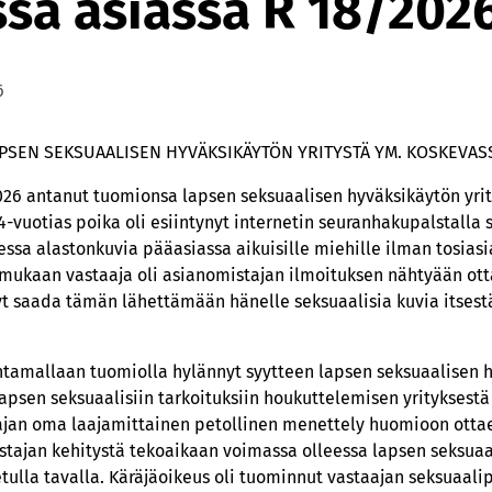
sa asiassa R 18/202
6
SEN SEKSUAALISEN HYVÄKSIKÄYTÖN YRITYSTÄ YM. KOSKEVAS
026 antanut tuomionsa lapsen seksuaalisen hyväksikäytön yri
14-vuotias poika oli esiintynyt internetin seuranhakupalstalla
ssa alastonkuvia pääasiassa aikuisille miehille ilman tosiasi
n mukaan vastaaja oli asianomistajan ilmoituksen nähtyään ott
nyt saada tämän lähettämään hänelle seksuaalisia kuvia itses
antamallaan tuomiolla hylännyt syytteen lapsen seksuaalisen 
lapsen seksuaalisiin tarkoituksiin houkuttelemisen yrityksestä 
ajan oma laajamittainen petollinen menettely huomioon ottae
tajan kehitystä tekoaikaan voimassa olleessa lapsen seksuaa
tulla tavalla. Käräjäoikeus oli tuominnut vastaajan seksuaali