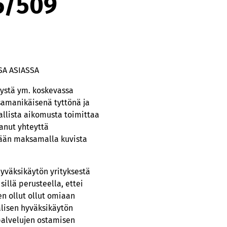
6/509
SA ASIASSA
tystä ym. koskevassa
 samanikäisenä tyttönä ja
allista aikomusta toimittaa
anut yhteyttä
tään maksamalla kuvista
hyväksikäytön yrityksestä
sillä perusteella, ettei
n ollut ollut omiaan
lisen hyväksikäytön
palvelujen ostamisen