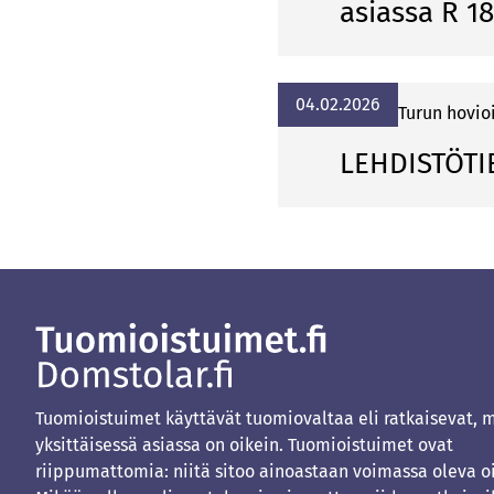
asiassa R 1
04.02.2026
Turun hovio
LEHDISTÖTI
Tuomioistuimet käyttävät tuomiovaltaa eli ratkaisevat, 
yksittäisessä asiassa on oikein. Tuomioistuimet ovat
riippumattomia: niitä sitoo ainoastaan voimassa oleva o