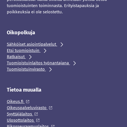
tuomioistuinten toiminnasta. Erityistapauksia ja
poikkeuksia ei ole selostettu.
Oikopolkuja
Sähköiset asiointipalvelut
Etsi tuomioistuin
Ratkaisut
Tuomioistuinlaitos työnantajana
Tuomioistuinvirasto
Tietoa muualla
Oikeus.fi
Oikeuspalveluvirasto
Syyttäjälaitos
Ulosottolaitos
Rikosseuraamuslaitos