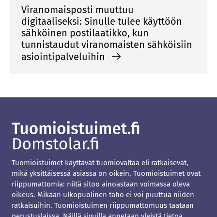
Viranomaisposti muuttuu
digitaaliseksi: Sinulle tulee käyttöön
sähköinen postilaatikko, kun
tunnistaudut viranomaisten sähköisiin
asiointipalveluihin
Tuomioistuimet käyttävät tuomiovaltaa eli ratkaisevat,
mikä yksittäisessä asiassa on oikein. Tuomioistuimet ovat
riippumattomia: niitä sitoo ainoastaan voimassa oleva
oikeus. Mikään ulkopuolinen taho ei voi puuttua niiden
ratkaisuihin. Tuomioistuimen riippumattomuus taataan
perustuslaissa. Näillä sivuilla annetaan yleistä tietoa