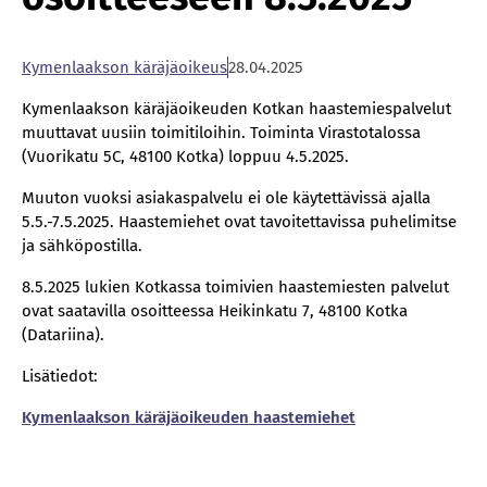
Ky­men­laak­son kä­rä­jä­oi­keus
28.04.2025
Kymenlaakson käräjäoikeuden Kotkan haastemiespalvelut
muuttavat uusiin toimitiloihin. Toiminta Virastotalossa
(Vuorikatu 5C, 48100 Kotka) loppuu 4.5.2025.
Muuton vuoksi asiakaspalvelu ei ole käytettävissä ajalla
5.5.-7.5.2025. Haastemiehet ovat tavoitettavissa puhelimitse
ja sähköpostilla.
8.5.2025 lukien Kotkassa toimivien haastemiesten palvelut
ovat saatavilla osoitteessa Heikinkatu 7, 48100 Kotka
(Datariina).
Lisätiedot:
Kymenlaakson käräjäoikeuden haastemiehet