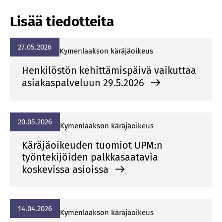
Lisää tiedotteita
27.05.2026
Ky­men­laak­son kä­rä­jä­oi­keus
Henkilöstön kehittämispäivä vaikuttaa
asiakaspalveluun 29.5.2026
20.05.2026
Ky­men­laak­son kä­rä­jä­oi­keus
Käräjäoikeuden tuomiot UPM:n
työntekijöiden palkkasaatavia
koskevissa asioissa
14.04.2026
Ky­men­laak­son kä­rä­jä­oi­keus