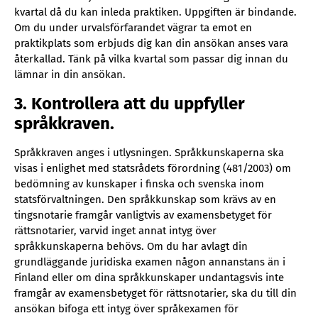
kvartal då du kan inleda praktiken. Uppgiften är bindande.
Om du under urvalsförfarandet vägrar ta emot en
praktikplats som erbjuds dig kan din ansökan anses vara
återkallad. Tänk på vilka kvartal som passar dig innan du
lämnar in din ansökan.
3. Kontrollera att du uppfyller
språkkraven.
Språkkraven anges i utlysningen. Språkkunskaperna ska
visas i enlighet med statsrådets förordning (481/2003) om
bedömning av kunskaper i finska och svenska inom
statsförvaltningen. Den språkkunskap som krävs av en
tingsnotarie framgår vanligtvis av examensbetyget för
rättsnotarier, varvid inget annat intyg över
språkkunskaperna behövs. Om du har avlagt din
grundläggande juridiska examen någon annanstans än i
Finland eller om dina språkkunskaper undantagsvis inte
framgår av examensbetyget för rättsnotarier, ska du till din
ansökan bifoga ett intyg över språkexamen för