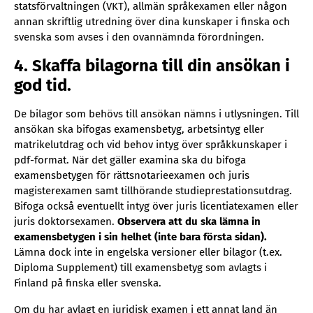
statsförvaltningen (VKT), allmän språkexamen eller någon
annan skriftlig utredning över dina kunskaper i finska och
svenska som avses i den ovannämnda förordningen.
4. Skaffa bilagorna till din ansökan i
god tid.
De bilagor som behövs till ansökan nämns i utlysningen. Till
ansökan ska bifogas examensbetyg, arbetsintyg eller
matrikelutdrag och vid behov intyg över språkkunskaper i
pdf-format. När det gäller examina ska du bifoga
examensbetygen för rättsnotarieexamen och juris
magisterexamen samt tillhörande studieprestationsutdrag.
Bifoga också eventuellt intyg över juris licentiatexamen eller
juris doktorsexamen.
Observera att du ska lämna in
examensbetygen i sin helhet (inte bara första sidan).
Lämna dock inte in engelska versioner eller bilagor (t.ex.
Diploma Supplement) till examensbetyg som avlagts i
Finland på finska eller svenska.
Om du har avlagt en juridisk examen i ett annat land än