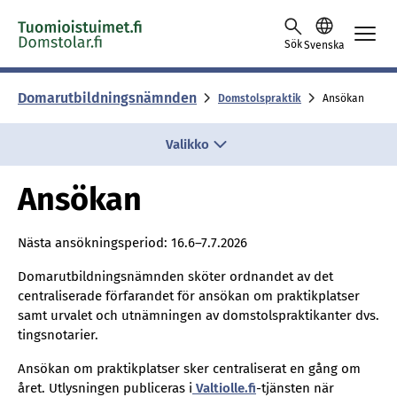
Hoppa till innehållet
Sök
Svenska
Domarutbildningsnämnden
Domstolspraktik
Ansökan
Valikko
Ansökan
Nästa ansökningsperiod: 16.6–7.7.2026
Domarutbildningsnämnden sköter ordnandet av det
centraliserade förfarandet för ansökan om praktikplatser
samt urvalet och utnämningen av domstolspraktikanter dvs.
tingsnotarier.
Ansökan om praktikplatser sker centraliserat en gång om
året. Utlysningen publiceras i
Valtiolle.fi
-tjänsten när