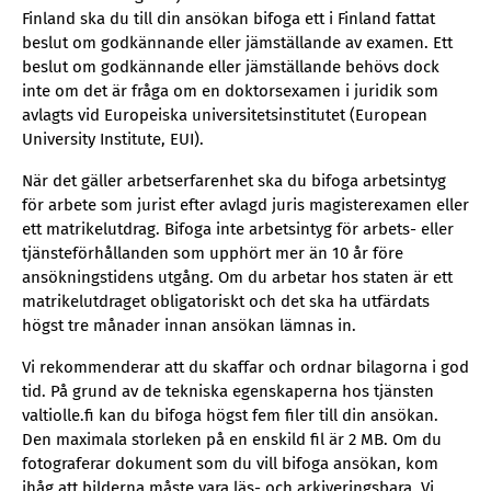
Finland ska du till din ansökan bifoga ett i Finland fattat
beslut om godkännande eller jämställande av examen. Ett
beslut om godkännande eller jämställande behövs dock
inte om det är fråga om en doktorsexamen i juridik som
avlagts vid Europeiska universitetsinstitutet (European
University Institute, EUI).
När det gäller arbetserfarenhet ska du bifoga arbetsintyg
för arbete som jurist efter avlagd juris magisterexamen eller
ett matrikelutdrag. Bifoga inte arbetsintyg för arbets- eller
tjänsteförhållanden som upphört mer än 10 år före
ansökningstidens utgång. Om du arbetar hos staten är ett
matrikelutdraget obligatoriskt och det ska ha utfärdats
högst tre månader innan ansökan lämnas in.
Vi rekommenderar att du skaffar och ordnar bilagorna i god
tid. På grund av de tekniska egenskaperna hos tjänsten
valtiolle.fi kan du bifoga högst fem filer till din ansökan.
Den maximala storleken på en enskild fil är 2 MB. Om du
fotograferar dokument som du vill bifoga ansökan, kom
ihåg att bilderna måste vara läs- och arkiveringsbara. Vi