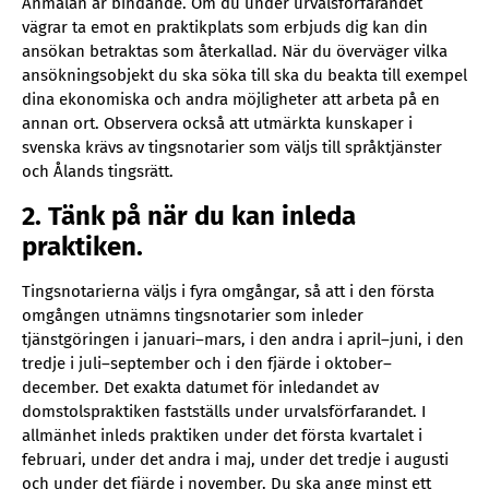
Anmälan är bindande. Om du under urvalsförfarandet
vägrar ta emot en praktikplats som erbjuds dig kan din
ansökan betraktas som återkallad. När du överväger vilka
ansökningsobjekt du ska söka till ska du beakta till exempel
dina ekonomiska och andra möjligheter att arbeta på en
annan ort. Observera också att utmärkta kunskaper i
svenska krävs av tingsnotarier som väljs till språktjänster
och Ålands tingsrätt.
2. Tänk på när du kan inleda
praktiken.
Tingsnotarierna väljs i fyra omgångar, så att i den första
omgången utnämns tingsnotarier som inleder
tjänstgöringen i januari–mars, i den andra i april–juni, i den
tredje i juli–september och i den fjärde i oktober–
december. Det exakta datumet för inledandet av
domstolspraktiken fastställs under urvalsförfarandet. I
allmänhet inleds praktiken under det första kvartalet i
februari, under det andra i maj, under det tredje i augusti
och under det fjärde i november. Du ska ange minst ett