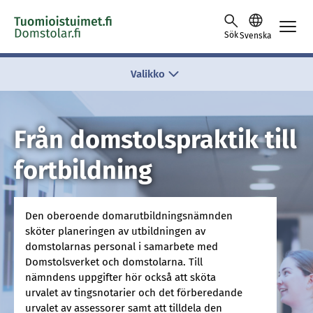
Skip to content -saavutettavuusohje
Sök
Svenska
Valikko
Från domstolspraktik till
fortbildning
Den oberoende domarutbildningsnämnden
sköter planeringen av utbildningen av
domstolarnas personal i samarbete med
Domstolsverket och domstolarna. Till
nämndens uppgifter hör också att sköta
urvalet av tingsnotarier och det förberedande
urvalet av assessorer samt att tilldela den