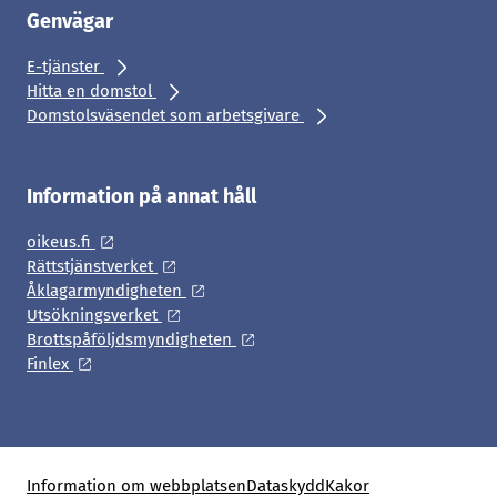
Genvägar
E-tjänster
Hitta en domstol
Domstolsväsendet som arbetsgivare
Information på annat håll
oikeus.fi
Rättstjänstverket
Åklagarmyndigheten
Utsökningsverket
Brottspåföljdsmyndigheten
Finlex
Information om webbplatsen
Dataskydd
Kakor