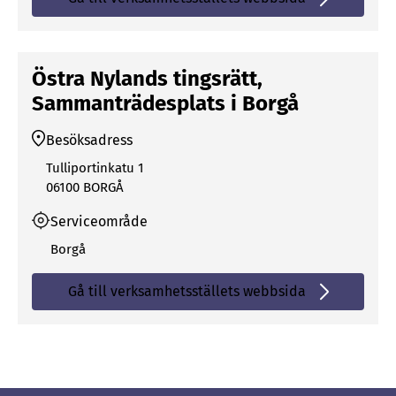
Östra Nylands tingsrätt,
Sammanträdesplats i Borgå
Besöksadress
Tulliportinkatu 1
06100 BORGÅ
Serviceområde
Borgå
Gå till verksamhetsställets webbsida