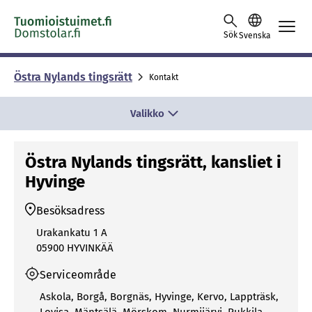
Skip to content -saavutettavuusohje
Sök
Svenska
Östra Ny­lands tings­rätt
Kontakt
Valikko
Östra Nylands tingsrätt, kansliet i
Hyvinge
Besöksadress
Urakankatu 1 A
05900 HYVINKÄÄ
Serviceområde
Askola
,
Borgå
,
Borgnäs
,
Hyvinge
,
Kervo
,
Lappträsk
,