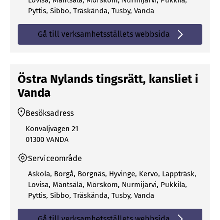
Lovisa
,
Mäntsälä
,
Mörskom
,
Nurmijärvi
,
Pukkila
,
Pyttis
,
Sibbo
,
Träskända
,
Tusby
,
Vanda
Gå till verksamhetsställets webbsida
Östra Nylands tingsrätt, kansliet i
Vanda
Besöksadress
Konvaljvägen 21
01300 VANDA
Serviceområde
Askola
,
Borgå
,
Borgnäs
,
Hyvinge
,
Kervo
,
Lappträsk
,
Lovisa
,
Mäntsälä
,
Mörskom
,
Nurmijärvi
,
Pukkila
,
Pyttis
,
Sibbo
,
Träskända
,
Tusby
,
Vanda
Gå till verksamhetsställets webbsida