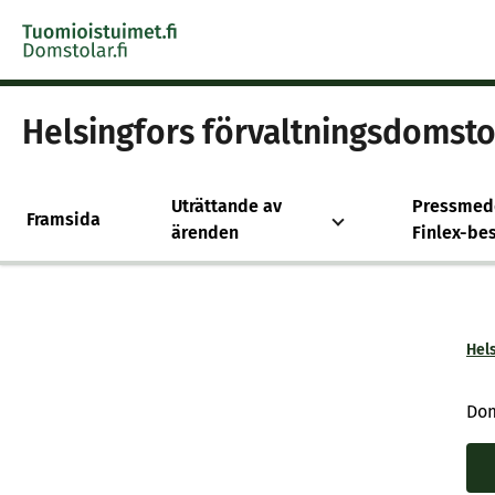
Skip to content -saavutettavuusohje
Helsingfors förvaltningsdomsto
Uträttande av
Pressmed
Framsida
ärenden
Finlex-bes
Hel
Dom