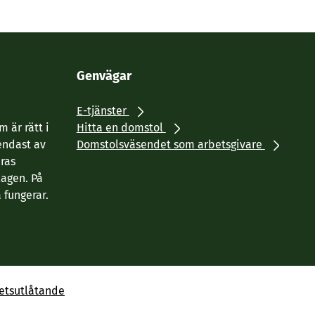
linkki
Genvägar
E-tjänster
 är rätt i
Hitta en domstol
endast av
Domstolsväsendet som arbetsgivare
eras
agen. På
 fungerar.
hetsutlåtande