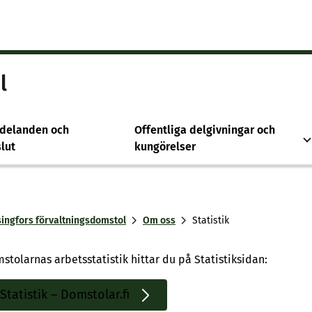
l
delanden och
Offentliga delgivningar och
lut
kungörelser
singfors förvaltningsdomstol
Om oss
Statistik
stolarnas arbetsstatistik hittar du på Statistiksidan:
Statistik – Domstolar.fi
Sisäinen