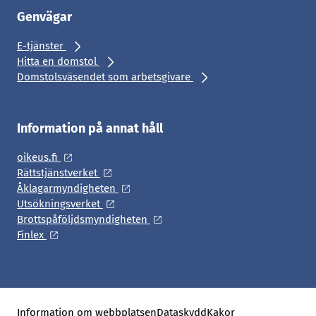
Genvägar
E-tjänster
Hitta en domstol
Domstolsväsendet som arbetsgivare
Information på annat håll
oikeus.fi
Rättstjänstverket
Åklagarmyndigheten
Utsökningsverket
Brottspåföljdsmyndigheten
Finlex
Information om webbplatsen
Dataskydd
Kakor