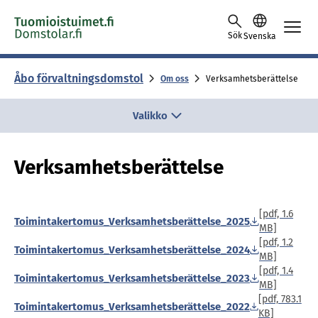
Skip to content -saavutettavuusohje
Sök
Svenska
Åbo för­valt­nings­dom­stol
Om oss
Verksamhetsberättelse
Valikko
Verksamhetsberättelse
[pdf, 1.6
Toimintakertomus_Verksamhetsberättelse_2025
MB]
[pdf, 1.2
Toimintakertomus_Verksamhetsberättelse_2024
MB]
[pdf, 1.4
Toimintakertomus_Verksamhetsberättelse_2023
MB]
[pdf, 783.1
Toimintakertomus_Verksamhetsberättelse_2022
KB]