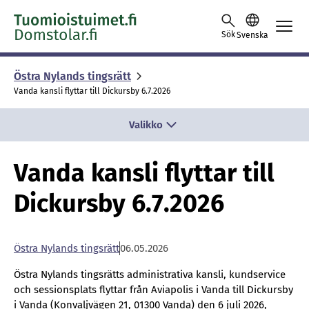
Skip to content -saavutettavuusohje
Sök
Svenska
Östra Ny­lands tings­rätt
Vanda kansli flyttar till Dickursby 6.7.2026
Valikko
Vanda kansli flyttar till
Dickursby 6.7.2026
Östra Ny­lands tings­rätt
06.05.2026
Östra Nylands tingsrätts administrativa kansli, kundservice
och sessionsplats flyttar från Aviapolis i Vanda till Dickursby
i Vanda (Konvaljvägen 21, 01300 Vanda) den 6 juli 2026,