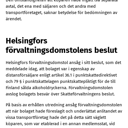
Den omständigheten att köparen hade ingått två separata
avtal, det ena med säljaren och det andra med
transportföretaget, saknar betydelse för bedömningen av
ärendet.
Helsingfors
förvaltningsdomstolens beslut
Helsingfors förvaltningsdomstol ansåg i sitt beslut, som det
meddelade idag, att bolaget var i egenskap av
distansförsäljare enligt artikel 36.1 i punktskattedirektivet
och 79 § i punktskattelagen punktskattepliktigt för de till
Finland sålda alkoholdryckerna. Förvaltningsdomstolen
avslog bolagets besvär över Skatteförvaltningens beslut.
På basis av erhållen utredning ansåg förvaltningsdomstolen
att när bolaget hade föreslagit och underlättat anlitandet av
vissa transportföretag hade det på detta sätt väglett
köparen, som var etablerad i en annan medlemsstat, vid