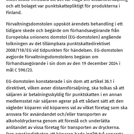
och att bolaget var punktskattepliktigt för produkterna i
Finland.
Förvaltningsdomstolen uppsköt ärendets behandling i ett
tidigare skede och begärde om förhandsavgörande från
Europeiska unionens domstol (EG-domstolen) angående
tolkningen av det tillämpbara punktskattedirektivet
2008/118/EG vid tidpunkten för händelsen. EG-domstolen
avgjorde förvaltningsdomstolens begäran om
förhandsavgörande i sin dom av den 19 december 2024 i
mål C 596/23.
EG-domstolen konstaterade i sin dom att artikel 36.1 i
direktivet, vilken avser distansförsäljning, ska tolkas så att
säljaren är betalningsskyldig för punktskatten i en annan
medlemsstat när säljaren agerar på ett sådant sätt att den
vägleder köparen vid köparens val av vilket företag som ska
ansvara för avsändandet och/eller transporten av
alkoholdryckerna genom att föreslå och underlätta
anlitandet av vissa företag för transporten av dryckerna.