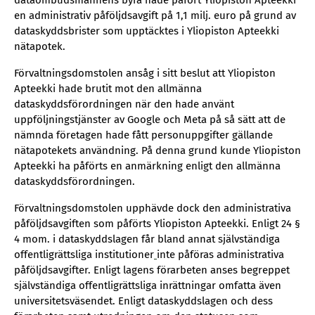
dataombudsmannens byrå hade påfört Yliopiston Apteekki
en administrativ påföljdsavgift på 1,1 milj. euro på grund av
dataskyddsbrister som upptäcktes i Yliopiston Apteekki
nätapotek.
Förvaltningsdomstolen ansåg i sitt beslut att Yliopiston
Apteekki hade brutit mot den allmänna
dataskyddsförordningen när den hade använt
uppföljningstjänster av Google och Meta på så sätt att de
nämnda företagen hade fått personuppgifter gällande
nätapotekets användning. På denna grund kunde Yliopiston
Apteekki ha påförts en anmärkning enligt den allmänna
dataskyddsförordningen.
Förvaltningsdomstolen upphävde dock den administrativa
påföljdsavgiften som påförts Yliopiston Apteekki. Enligt 24 §
4 mom. i dataskyddslagen får bland annat självständiga
offentligrättsliga institutioner
inte påföras administrativa
påföljdsavgifter. Enligt lagens förarbeten anses begreppet
självständiga offentligrättsliga inrättningar omfatta även
universitetsväsendet. Enligt dataskyddslagen och dess