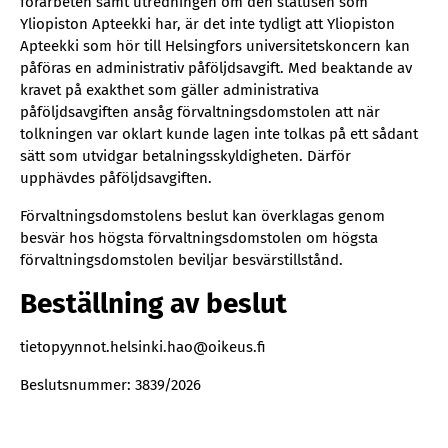
förarbeten samt utredningen om den statusen som
Yliopiston Apteekki har, är det inte tydligt att Yliopiston
Apteekki som hör till Helsingfors universitetskoncern kan
påföras en administrativ påföljdsavgift. Med beaktande av
kravet på exakthet som gäller administrativa
påföljdsavgiften ansåg förvaltningsdomstolen att när
tolkningen var oklart kunde lagen inte tolkas på ett sådant
sätt som utvidgar betalningsskyldigheten. Därför
upphävdes påföljdsavgiften.
Förvaltningsdomstolens beslut kan överklagas genom
besvär hos högsta förvaltningsdomstolen om högsta
förvaltningsdomstolen beviljar besvärstillstånd.
Beställning av beslut
tietopyynnot.helsinki.hao@oikeus.fi
Beslutsnummer: 3839/2026