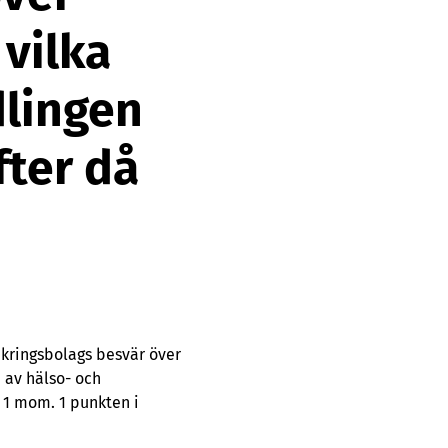
vilka
dlingen
fter då
äkringsbolags besvär över
 av hälso- och
 1 mom. 1 punkten i