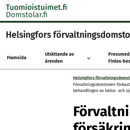
Skip to content -saavutettavuusohje
Helsingfors förvaltningsdomsto
Uträttande av
Pressmed
Framsida
ärenden
Finlex-bes
Helsingfors förvaltningsdomst
Förvaltningsdomstolen förkast
behandlingen av hälso- och sju
Förvaltn
försäkri