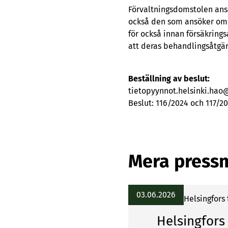
Förvaltningsdomstolen anså
också den som ansöker om f
för också innan försäkrin
att deras behandlingsåtgär
Beställning av beslut:
tietopyynnot.helsinki.hao@
Beslut: 116/2024 och 117/2
Mera press
03.06.2026
Helsingfors
Helsingfors