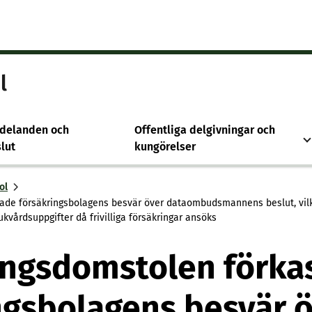
l
delanden och
Offentliga delgivningar och
lut
kungörelser
ol
ade försäkringsbolagens besvär över dataombudsmannens beslut, vilka
kvårdsuppgifter då frivilliga försäkringar ansöks
ingsdomstolen förka
ngsbolagens besvär 