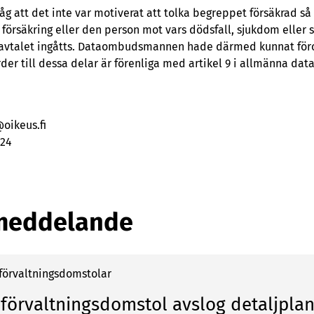
g att det inte var motiverat att tolka begreppet försäkrad så 
örsäkring eller den person mot vars dödsfall, sjukdom eller 
gsavtalet ingåtts. Dataombudsmannen hade därmed kunnat föror
der till dessa delar är förenliga med artikel 9 i allmänna da
oikeus.fi
024
meddelande
 förvaltningsdomstolar
 förvaltningsdomstol avslog detaljpla