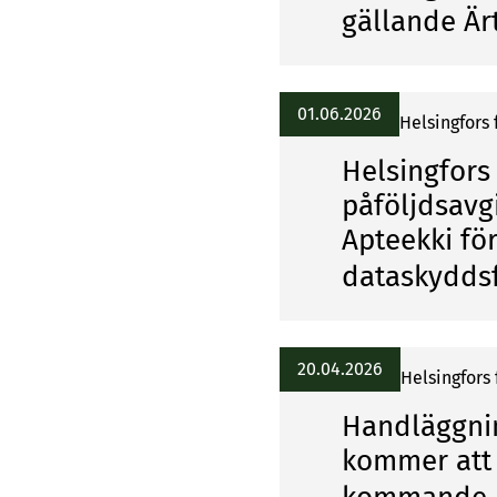
gällande Ä
01.06.2026
Helsingfors
Helsingfors
påföljdsavg
Apteekki fö
dataskydds
20.04.2026
Helsingfors
Handläggnin
kommer att