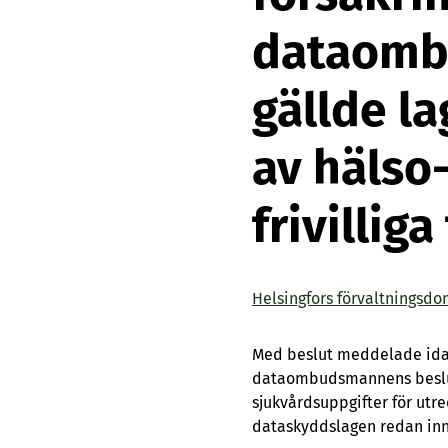
dataombu
gällde l
av hälso
frivillig
Helsingfors förvaltningsdo
Med beslut meddelade idag 
dataombudsmannens beslut,
sjukvårdsuppgifter för utr
dataskyddslagen redan inna