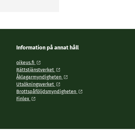
Information på annat håll
oikeus.fi
Rättstjänstverket
Åklagarmyndigheten
Utsökningsverket
Brottspåföljdsmyndigheten
Finlex