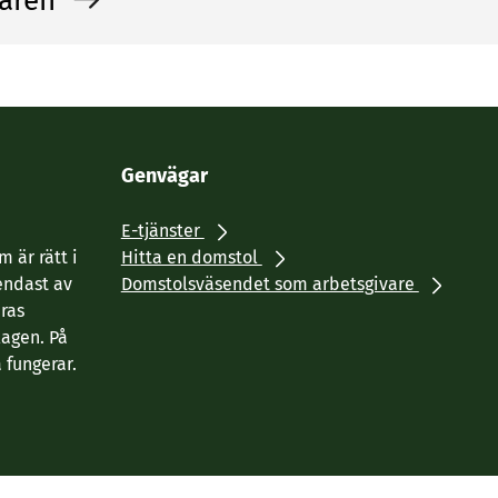
åren
Genvägar
E-tjänster
 är rätt i
Hitta en domstol
endast av
Domstolsväsendet som arbetsgivare
eras
agen. På
 fungerar.