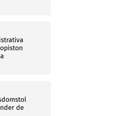
strativa
iopiston
na
gsdomstol
under de