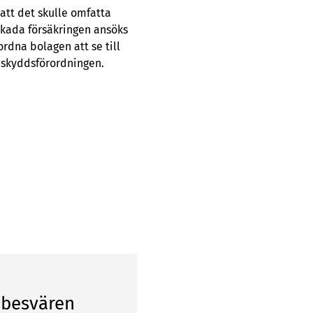
att det skulle omfatta
skada försäkringen ansöks
dna bolagen att se till
taskyddsförordningen.
nbesvären