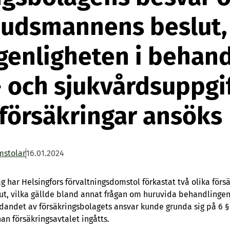
dsmannens beslut, 
agenligheten i behan
- och sjukvårdsuppgi
a försäkringar ansöks
mstolar
16.01.2024
har Helsingfors förvaltningsdomstol förkastat två olika förs
 vilka gällde bland annat frågan om huruvida behandlingen
edandet av försäkringsbolagets ansvar kunde grunda sig på 6 §
n försäkringsavtalet ingåtts.