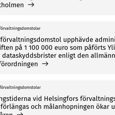
rtholmen
 förvaltningsdomstolar
 förvaltningsdomstol upphävde admini
iften på 1 100 000 euro som påförts Yl
r dataskyddsbrister enligt den allmän
förordningen
 förvaltningsdomstolar
gstiderna vid Helsingfors förvaltnin
 förlängas och målanhopningen ökar 