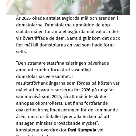
År 2025 öka­de an­ta­let av­gjor­da mål och ären­den i
dom­sto­lar­na. Dom­sto­lar­na upp­nåd­de de upp­
ställ­da må­len för an­ta­let av­gjor­da mål väl och del­
vis över­träf­fa­de de dem. Sam­ti­digt in­kom det dock
fler mål till dom­sto­lar­na än vad som hade för­ut­
setts.
”Den stramare statsfinansieringen påverkade
ännu inte under förra året väsentligt
domstolarnas verksamhet. I
resultatförhandlingarna som fördes på hösten var
målet att bevara resurserna för 2026 på ungefär
samma nivå som 2025, så att mål inte skulle
anhopas okontrollerat. Det finns fortfarande
osäkerhet kring finansieringen för de kommande
åren, men för tillfället tyder alla tecken på att
anslagen minskar oroväckande mycket”,
konstaterar överdirektör
Pasi Kumpula
vid