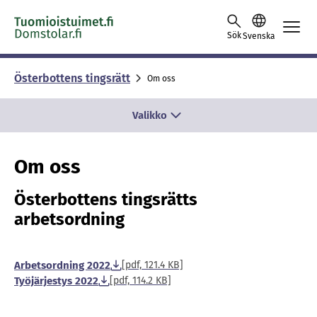
Skip to content -saavutettavuusohje
Sök
Svenska
Öster­bot­tens tings­rätt
Om oss
Valikko
Om oss
Österbottens tingsrätts
arbetsordning
Arbetsordning 2022
[pdf, 121.4 KB]
Työjärjestys 2022
[pdf, 114.2 KB]