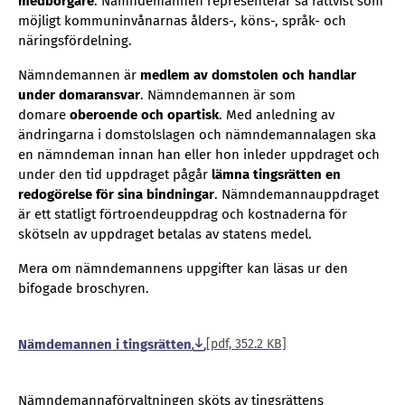
medborgare
. Nämndemännen representerar så rättvist som
möjligt kommuninvånarnas ålders-, köns-, språk- och
näringsfördelning.
Nämndemannen är
medlem av domstolen och handlar
under domaransvar
. Nämndemannen är som
domare
oberoende och opartisk
. Med anledning av
ändringarna i domstolslagen och nämndemannalagen ska
en nämndeman innan han eller hon inleder uppdraget och
under den tid uppdraget pågår
lämna tingsrätten en
redogörelse för sina bindningar
. Nämndemannauppdraget
är ett statligt förtroendeuppdrag och kostnaderna för
skötseln av uppdraget betalas av statens medel.
Mera om nämndemannens uppgifter kan läsas ur den
bifogade broschyren.
Nämdemannen i tingsrätten
[pdf, 352.2 KB]
Nämndemannaförvaltningen sköts av tingsrättens