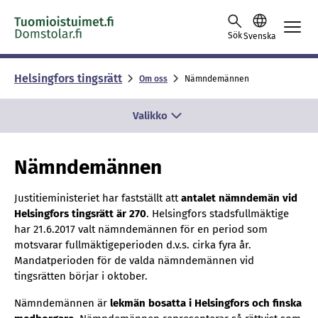
Skip to content -saavutettavuusohje
Sök
Svenska
Helsing­fors tings­rätt
Om oss
Nämndemännen
Valikko
Nämndemännen
Justitieministeriet har fastställt att
antalet nämndemän vid
Helsingfors tingsrätt är 270
. Helsingfors stadsfullmäktige
har 21.6.2017 valt nämndemännen för en period som
motsvarar fullmäktigeperioden d.v.s. cirka fyra år.
Mandatperioden för de valda nämndemännen vid
tingsrätten börjar i oktober.
Nämndemännen är
lekmän bosatta i Helsingfors och finska