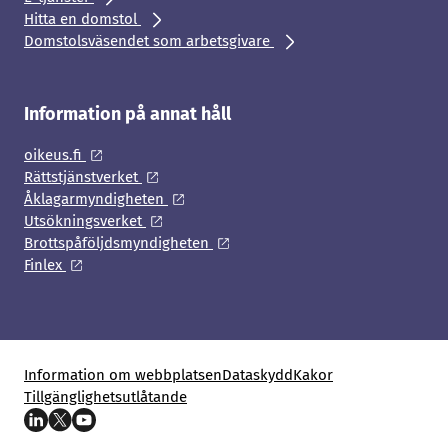
Hitta en domstol
Domstolsväsendet som arbetsgivare
Information på annat håll
oikeus.fi
Rättstjänstverket
Åklagarmyndigheten
Utsökningsverket
Brottspåföljdsmyndigheten
Finlex
Information om webbplatsen
Dataskydd
Kakor
Tillgänglighetsutlåtande