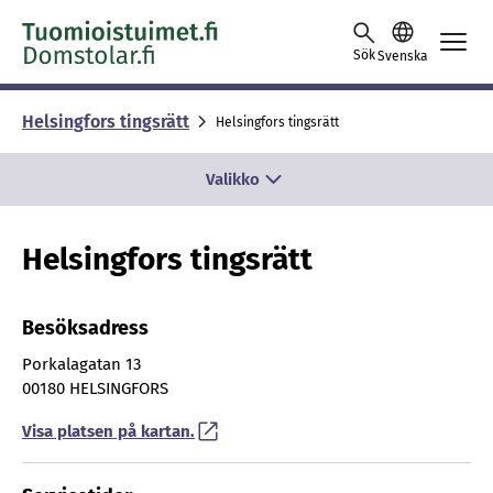
Skip to content -saavutettavuusohje
Sök
Svenska
Helsing­fors tings­rätt
Helsingfors tingsrätt
Valikko
Helsingfors tingsrätt
Besöksadress
Porkalagatan 13
00180 HELSINGFORS
Visa platsen på kartan.