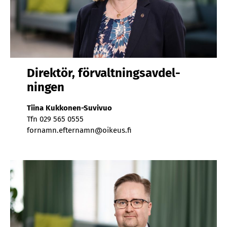
Di­rek­tör, för­valt­nings­av­del­
ning­en
Tii­na Kuk­ko­nen-Su­vi­vuo
Tfn 029 565 0555
for­namn.ef­ter­namn@oi­keus.fi