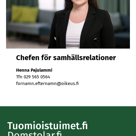
Che­fen för sam­hälls­re­la­tio­ner
Hen­na Pa­ju­lam­mi
Tfn 029 565 0564
for­namn.ef­ter­namn@oi­keus.fi