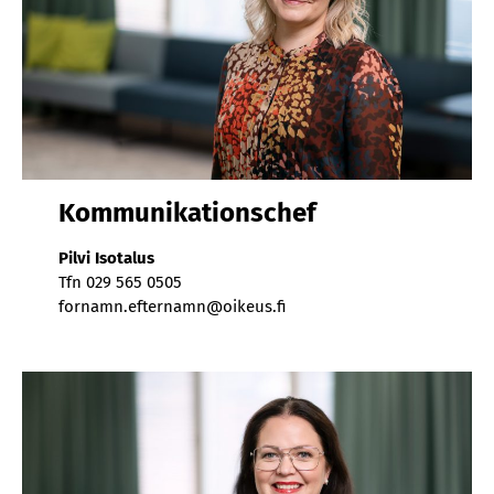
Kom­mu­ni­ka­ti­ons­chef
Pil­vi Iso­ta­lus
Tfn 029 565 0505
for­namn.ef­ter­namn@oi­keus.fi