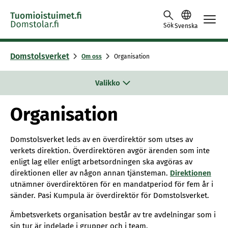
Skip to content -saavutettavuusohje
Sök
Svenska
Domstolsverket
Om oss
Organisation
Valikko
Organisation
Domstolsverket leds av en överdirektör som utses av
verkets direktion. Överdirektören avgör ärenden som inte
enligt lag eller enligt arbetsordningen ska avgöras av
direktionen eller av någon annan tjänsteman.
Direktionen
utnämner överdirektören för en mandatperiod för fem år i
sänder. Pasi Kumpula är överdirektör för Domstolsverket.
Ämbetsverkets organisation består av tre avdelningar som i
sin tur är indelade i grupper och i team.