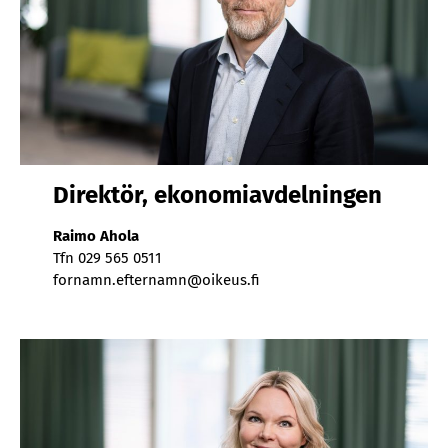
Di­rek­tör, eko­no­mi­av­del­ning­en
Rai­mo Aho­la
Tfn 029 565 0511
for­namn.ef­ter­namn@oi­keus.fi