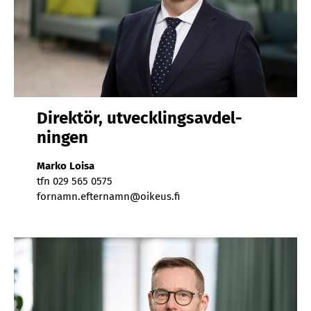
Di­rek­tör, ut­veck­lings­av­del­
ning­en
Mar­ko Loi­sa
tfn 029 565 0575
for­namn.ef­ter­namn@oi­keus.fi