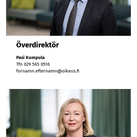
Över­di­rek­tör
Pasi Kumpula
Tfn 029 565 0516
for­namn.ef­ter­namn@oi­keus.fi