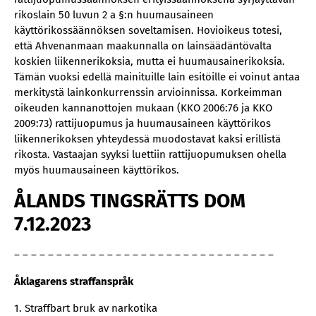
rikoslain 50 luvun 2 a §:n huumausaineen
käyttörikossäännöksen soveltamisen. Hovioikeus totesi,
että Ahvenanmaan maakunnalla on lainsäädäntövalta
koskien liikennerikoksia, mutta ei huumausainerikoksia.
Tämän vuoksi edellä mainituille lain esitöille ei voinut antaa
merkitystä lainkonkurrenssin arvioinnissa. Korkeimman
oikeuden kannanottojen mukaan (KKO 2006:76 ja KKO
2009:73) rattijuopumus ja huumausaineen käyttörikos
liikennerikoksen yhteydessä muodostavat kaksi erillistä
rikosta. Vastaajan syyksi luettiin rattijuopumuksen ohella
myös huumausaineen käyttörikos.
ÅLANDS TINGSRÄTTS DOM
7.12.2023
– – – – – – – – – – – – – – – – – – – – – – – – – – – – – – –
Åklagarens straffanspråk
1. Straffbart bruk av narkotika