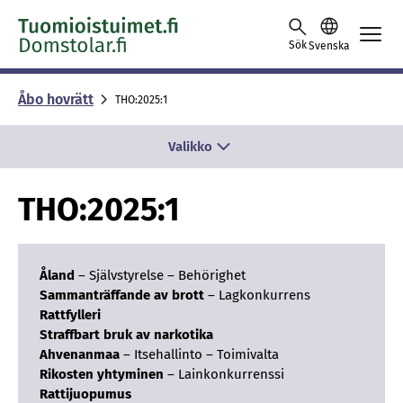
Skip to content -saavutettavuusohje
Sök
Svenska
Åbo hovrätt
THO:2025:1
Valikko
THO:2025:1
Åland
– Självstyrelse – Behörighet
Sammanträffande av brott
– Lagkonkurrens
Rattfylleri
Straffbart bruk av narkotika
Ahvenanmaa
– Itsehallinto – Toimivalta
Rikosten yhtyminen
– Lainkonkurrenssi
Rattijuopumus