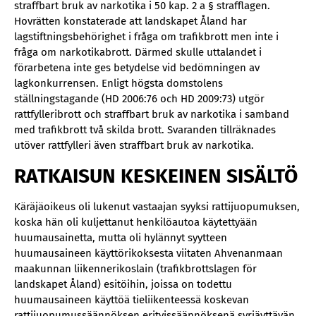
straffbart bruk av narkotika i 50 kap. 2 a § strafflagen.
Hovrätten konstaterade att landskapet Åland har
lagstiftningsbehörighet i fråga om trafikbrott men inte i
fråga om narkotikabrott. Därmed skulle uttalandet i
förarbetena inte ges betydelse vid bedömningen av
lagkonkurrensen. Enligt högsta domstolens
ställningstagande (HD 2006:76 och HD 2009:73) utgör
rattfylleribrott och straffbart bruk av narkotika i samband
med trafikbrott två skilda brott. Svaranden tillräknades
utöver rattfylleri även straffbart bruk av narkotika.
RATKAISUN KESKEINEN SISÄLTÖ
Käräjäoikeus oli lukenut vastaajan syyksi rattijuopumuksen,
koska hän oli kuljettanut henkilöautoa käytettyään
huumausainetta, mutta oli hylännyt syytteen
huumausaineen käyttörikoksesta viitaten Ahvenanmaan
maakunnan liikennerikoslain (trafikbrottslagen för
landskapet Åland) esitöihin, joissa on todettu
huumausaineen käyttöä tieliikenteessä koskevan
rattijuopumussäännöksen erityissäännöksenä syrjäyttävän