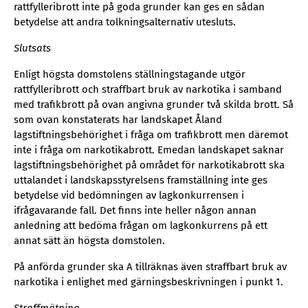
rattfylleribrott inte på goda grunder kan ges en sådan
betydelse att andra tolkningsalternativ utesluts.
Slutsats
Enligt högsta domstolens ställningstagande utgör
rattfylleribrott och straffbart bruk av narkotika i samband
med trafikbrott på ovan angivna grunder två skilda brott. Så
som ovan konstaterats har landskapet Åland
lagstiftningsbehörighet i fråga om trafikbrott men däremot
inte i fråga om narkotikabrott. Emedan landskapet saknar
lagstiftningsbehörighet på området för narkotikabrott ska
uttalandet i landskapsstyrelsens framställning inte ges
betydelse vid bedömningen av lagkonkurrensen i
ifrågavarande fall. Det finns inte heller någon annan
anledning att bedöma frågan om lagkonkurrens på ett
annat sätt än högsta domstolen.
På anförda grunder ska A tillräknas även straffbart bruk av
narkotika i enlighet med gärningsbeskrivningen i punkt 1.