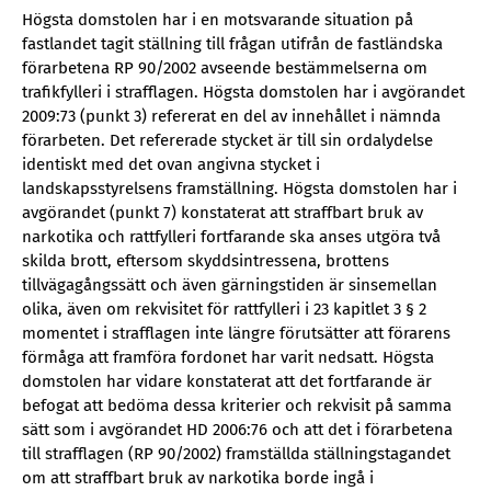
Högsta domstolen har i en motsvarande situation på
fastlandet tagit ställning till frågan utifrån de fastländska
förarbetena RP 90/2002 avseende bestämmelserna om
trafikfylleri i strafflagen. Högsta domstolen har i avgörandet
2009:73 (punkt 3) refererat en del av innehållet i nämnda
förarbeten. Det refererade stycket är till sin ordalydelse
identiskt med det ovan angivna stycket i
landskapsstyrelsens framställning. Högsta domstolen har i
avgörandet (punkt 7) konstaterat att straffbart bruk av
narkotika och rattfylleri fortfarande ska anses utgöra två
skilda brott, eftersom skyddsintressena, brottens
tillvägagångssätt och även gärningstiden är sinsemellan
olika, även om rekvisitet för rattfylleri i 23 kapitlet 3 § 2
momentet i strafflagen inte längre förutsätter att förarens
förmåga att framföra fordonet har varit nedsatt. Högsta
domstolen har vidare konstaterat att det fortfarande är
befogat att bedöma dessa kriterier och rekvisit på samma
sätt som i avgörandet HD 2006:76 och att det i förarbetena
till strafflagen (RP 90/2002) framställda ställningstagandet
om att straffbart bruk av narkotika borde ingå i