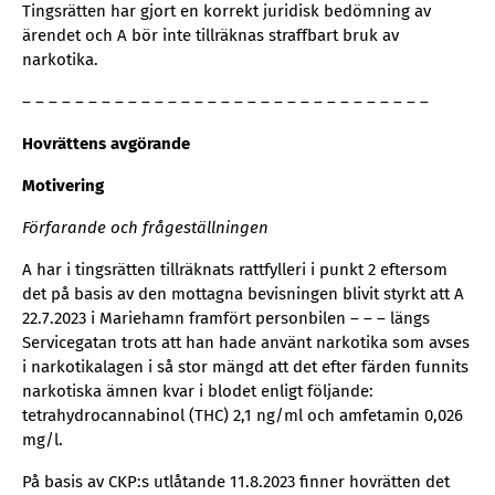
Tingsrätten har gjort en korrekt juridisk bedömning av
ärendet och A bör inte tillräknas straffbart bruk av
narkotika.
– – – – – – – – – – – – – – – – – – – – – – – – – – – – – – –
Hovrättens avgörande
Motivering
Förfarande och frågeställningen
A har i tingsrätten tillräknats rattfylleri i punkt 2 eftersom
det på basis av den mottagna bevisningen blivit styrkt att A
22.7.2023 i Mariehamn framfört personbilen – – – längs
Servicegatan trots att han hade använt narkotika som avses
i narkotikalagen i så stor mängd att det efter färden funnits
narkotiska ämnen kvar i blodet enligt följande:
tetrahydrocannabinol (THC) 2,1 ng/ml och amfetamin 0,026
mg/l.
På basis av CKP:s utlåtande 11.8.2023 finner hovrätten det