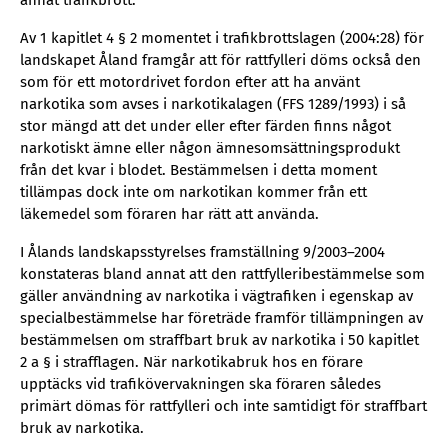
annat trafikbrott.
Av 1 kapitlet 4 § 2 momentet i trafikbrottslagen (2004:28) för
landskapet Åland framgår att för rattfylleri döms också den
som för ett motordrivet fordon efter att ha använt
narkotika som avses i narkotikalagen (FFS 1289/1993) i så
stor mängd att det under eller efter färden finns något
narkotiskt ämne eller någon ämnesomsättningsprodukt
från det kvar i blodet. Bestämmelsen i detta moment
tillämpas dock inte om narkotikan kommer från ett
läkemedel som föraren har rätt att använda.
I Ålands landskapsstyrelses framställning 9/2003–2004
konstateras bland annat att den rattfylleribestämmelse som
gäller användning av narkotika i vägtrafiken i egenskap av
specialbestämmelse har företräde framför tillämpningen av
bestämmelsen om straffbart bruk av narkotika i 50 kapitlet
2 a § i strafflagen. När narkotikabruk hos en förare
upptäcks vid trafikövervakningen ska föraren således
primärt dömas för rattfylleri och inte samtidigt för straffbart
bruk av narkotika.