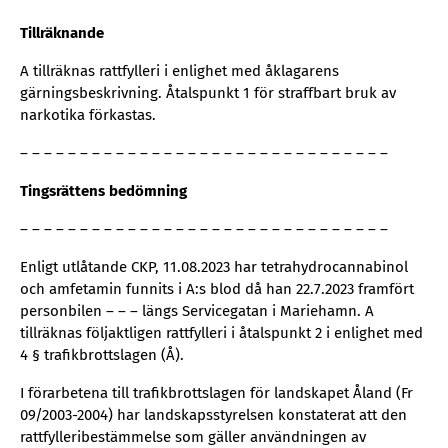
Tillräknande
A tillräknas rattfylleri i enlighet med åklagarens
gärningsbeskrivning. Åtalspunkt 1 för straffbart bruk av
narkotika förkastas.
– – – – – – – – – – – – – – – – – – – – – – – – – – – – – – –
Tingsrättens bedömning
– – – – – – – – – – – – – – – – – – – – – – – – – – – – – – –
Enligt utlåtande CKP, 11.08.2023 har tetrahydrocannabinol
och amfetamin funnits i A:s blod då han 22.7.2023 framfört
personbilen – – – längs Servicegatan i Mariehamn. A
tillräknas följaktligen rattfylleri i åtalspunkt 2 i enlighet med
4 § trafikbrottslagen (Å).
I förarbetena till trafikbrottslagen för landskapet Åland (Fr
09/2003-2004) har landskapsstyrelsen konstaterat att den
rattfylleribestämmelse som gäller användningen av