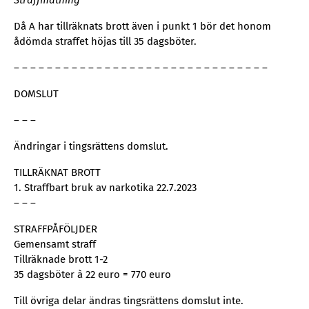
Straffmätning
Då A har tillräknats brott även i punkt 1 bör det honom
ådömda straffet höjas till 35 dagsböter.
– – – – – – – – – – – – – – – – – – – – – – – – – – – – – – –
DOMSLUT
– – –
Ändringar i tingsrättens domslut.
TILLRÄKNAT BROTT
1. Straffbart bruk av narkotika 22.7.2023
– – –
STRAFFPÅFÖLJDER
Gemensamt straff
Tillräknade brott 1-2
35 dagsböter à 22 euro = 770 euro
Till övriga delar ändras tingsrättens domslut inte.