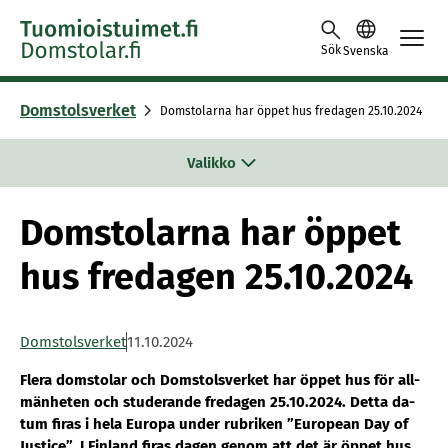
Skip to content -saavutettavuusohje
Sök
Svenska
Domstolsverket
Domstolarna har öppet hus fredagen 25.10.2024
Valikko
Domstolarna har öppet
hus fredagen 25.10.2024
Domstolsverket
11.10.2024
Fle­ra dom­sto­lar och Dom­stols­ver­ket har öp­pet hus för all­
män­he­ten och stu­de­ran­de fre­da­gen 25.10.2024. Det­ta da­
tum fi­ras i hela Eu­ro­pa un­der ru­bri­ken ”Eu­ro­pe­an Day of
Justice”. I Fin­land fi­ras da­gen ge­nom att det är öp­pet hus