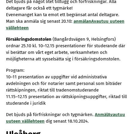
Det bjuds på något litet tilltugg och förfriskningar. Alla
deltagare får också ett tygmärke!
Evenemanget kan ta emot ett begränsat antal deltagare.
Man ska anmäla sig senast 20.10:
anmälanAvautuu uuteen
välilehteen
Försäkringsdomstolen
(Bangårdsvägen 9, Helsingfors)
ordnar 25.10 kl. 10–12.15 presentationer för studerande där
vi berättar om vårt eget arbete, verksamheten och
möjligheterna att sysselsätta sig i försäkringsdomstolen.
Program:
10–11 presentation av uppgifter vid administrativa
avdelningen och för notarier samt personal som biträder
rättskipningen, riktat till tradenomstuderande
11.15–12.15 presentation av rättskipningsuppgifter, riktad till
studerande i juridik
Det bjuds på förfriskningar och tygmärken.
AnmälAvautuu
uuteen välilehteen
dig senast 18.10.2024.