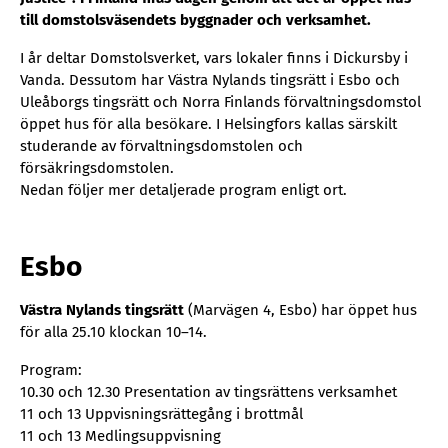
till dom­stols­vä­sen­dets bygg­na­der och verk­sam­het.
I år deltar Domstolsverket, vars lokaler finns i Dickursby i
Vanda. Dessutom har Västra Nylands tingsrätt i Esbo och
Uleåborgs tingsrätt och Norra Finlands förvaltningsdomstol
öppet hus för alla besökare. I Helsingfors kallas särskilt
studerande av förvaltningsdomstolen och
försäkringsdomstolen.
Nedan följer mer detaljerade program enligt ort.
Esbo
Västra Nylands tingsrätt
(Marvägen 4, Esbo) har öppet hus
för alla 25.10 klockan 10–14.
Program:
10.30 och 12.30 Presentation av tingsrättens verksamhet
11 och 13 Uppvisningsrättegång i brottmål
11 och 13 Medlingsuppvisning