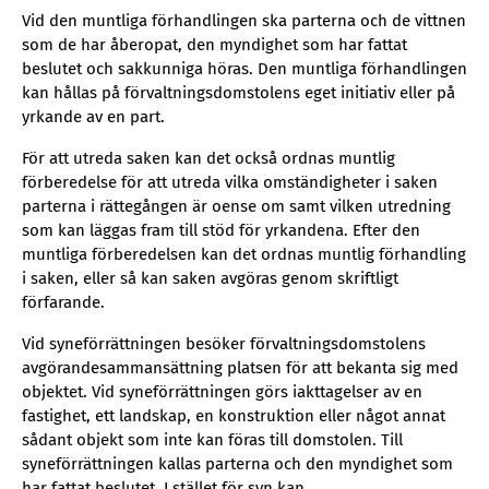
Vid den muntliga förhandlingen ska parterna och de vittnen
som de har åberopat, den myndighet som har fattat
beslutet och sakkunniga höras. Den muntliga förhandlingen
kan hållas på förvaltningsdomstolens eget initiativ eller på
yrkande av en part.
För att utreda saken kan det också ordnas muntlig
förberedelse för att utreda vilka omständigheter i saken
parterna i rättegången är oense om samt vilken utredning
som kan läggas fram till stöd för yrkandena. Efter den
muntliga förberedelsen kan det ordnas muntlig förhandling
i saken, eller så kan saken avgöras genom skriftligt
förfarande.
Vid syneförrättningen besöker förvaltningsdomstolens
avgörandesammansättning platsen för att bekanta sig med
objektet. Vid syneförrättningen görs iakttagelser av en
fastighet, ett landskap, en konstruktion eller något annat
sådant objekt som inte kan föras till domstolen. Till
syneförrättningen kallas parterna och den myndighet som
har fattat beslutet. I stället för syn kan