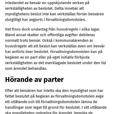
inledandet av besvär en uppskjutande verkan på
verkställigheten av beslutet. Detta innebär att
myndighetens beslut inte kan verkställas förrän besvären
slutgiltigt har avgjorts i förvaltningsdomstolen.
Det finns dock undantag från huvudregeln i olika lagar.
Bland annat skatter och offentliga avgifter debiteras
normalt trots besvär. Också i kommunalärenden är
huvudregeln att ett beslut kan verkställas även om besvär
har anförts över beslutet. Förvaltningsdomstolen kan på
begäran av en part eller på eget initiativ förbjuda
verkställigheten av det överklagade beslutet under den tid
som ärendet behandlas.
Hörande av parter
Efter att besvären har inletts ska den myndighet som har
fattat beslutet på begäran av förvaltningsdomstolen avge
ett utlåtande och till förvaltningsdomstolen lämna de
handlingar som legat till grund för beslutet. I sitt utlåtande
ska myndigheten redogöra för ärendet, bemöta de