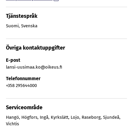
Tjänstespråk
Suomi
,
Svenska
Övriga kontaktuppgifter
E-post
lansi-uusimaa.ko@oikeus.fi
Telefonnummer
+358 295644000
Serviceområde
Hangö
,
Högfors
,
Ingå
,
Kyrkslätt
,
Lojo
,
Raseborg
,
Sjundeå
,
Vichtis