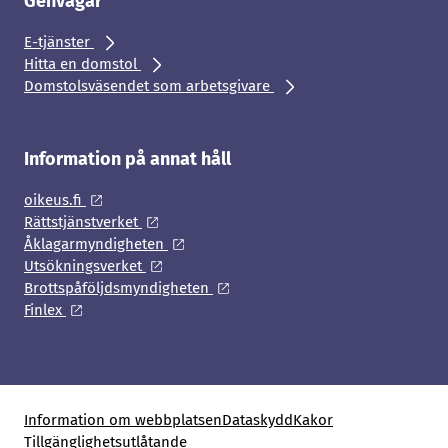
Genvägar
E-tjänster
Hitta en domstol
Domstolsväsendet som arbetsgivare
Information på annat håll
oikeus.fi
Rättstjänstverket
Åklagarmyndigheten
Utsökningsverket
Brottspåföljdsmyndigheten
Finlex
Information om webbplatsen
Dataskydd
Kakor
Tillgänglighetsutlåtande