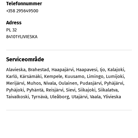
Telefonnummer
+358 295649500
Adress
PL 32
84101
YLIVIESKA
Serviceområde
Alavieska
,
Brahestad
,
Haapajärvi
,
Haapavesi
,
Ijo
,
Kalajoki
,
Karlö
,
Kärsämäki
,
Kempele
,
Kuusamo
,
Limingo
,
Lumijoki
,
Merijärvi
,
Muhos
,
Nivala
,
Oulainen
,
Pudasjärvi
,
Pyhäjärvi
,
Pyhäjoki
,
Pyhäntä
,
Reisjärvi
,
Sievi
,
Siikajoki
,
Siikalatva
,
Taivalkoski
,
Tyrnävä
,
Uleåborg
,
Utajärvi
,
Vaala
,
Ylivieska