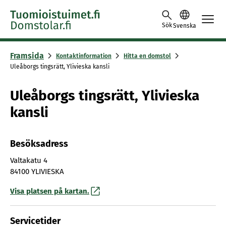
Skip to content -saavutettavuusohje
Sök
Svenska
Framsida
Kontaktinformation
Hitta en domstol
Uleåborgs tingsrätt, Ylivieska kansli
Uleåborgs tingsrätt, Ylivieska
kansli
Besöksadress
Valtakatu 4
84100 YLIVIESKA
Visa platsen på kartan.
Servicetider