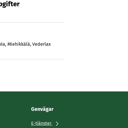
gifter
ola
,
Miehikkälä
,
Vederlax
Genvägar
E-tjänster