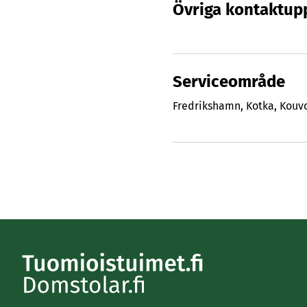
Övriga kontaktupp
Serviceområde
Fredrikshamn
,
Kotka
,
Kouv