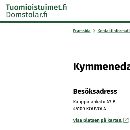
Skip to content -saavutettavuusohje
Framsida
Kontaktinformat
Kymmenedale
Besöksadress
Kauppalankatu 43 B
45100 KOUVOLA
Visa platsen på kartan.