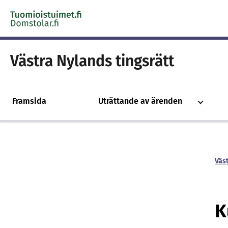
Skip to content -saavutettavuusohje
Västra Nylands tingsrätt
Framsida
Uträttande av ärenden
Väst
K