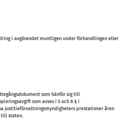
dring i avgörandet muntligen under förhandlingen eller
ättegångsdokument som hänför sig till
pieringsavgift som avses i 5 och 8 § i
ssa justitieförvaltningsmyndigheters prestationer åren
ill staten.