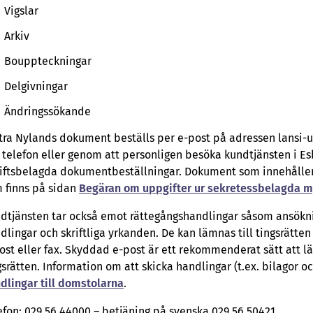
Vigslar
Arkiv
Bouppteckningar
Delgivningar
Ändringssökande
tra Nylands dokument beställs per e-post på adressen lansi-u
 telefon eller genom att personligen besöka kundtjänsten i Esbo
iftsbelagda dokumentbeställningar. Dokument som innehåller
 finns på sidan
Begäran om uppgifter ur sekretessbelagda 
dtjänsten tar också emot rättegångshandlingar såsom ansökn
dlingar och skriftliga yrkanden. De kan lämnas till tingsrätte
ost eller fax. Skyddad e-post är ett rekommenderat sätt att l
gsrätten. Information om att skicka handlingar (t.ex. bilagor 
dlingar till domstolarna
.
efon: 029 56 44000 – betjäning på svenska 029 56 50421