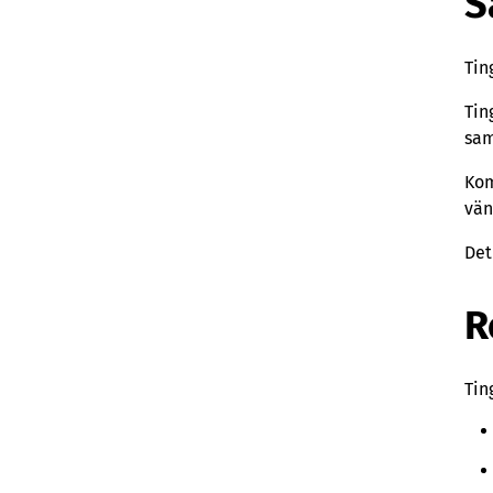
S
Tin
Tin
sam
Kom
vän
Det
R
Tin