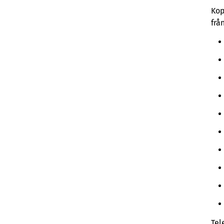
Kop
frå
Tel