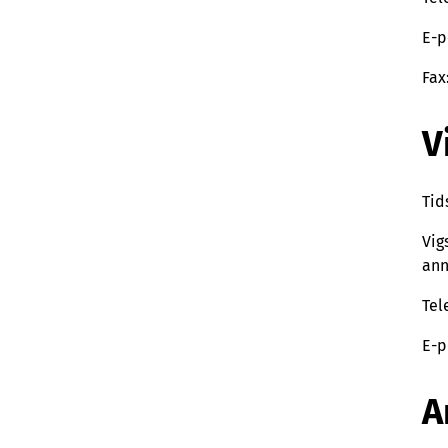
E-p
Fax
V
Tid
Vig
ann
Tel
E-p
A