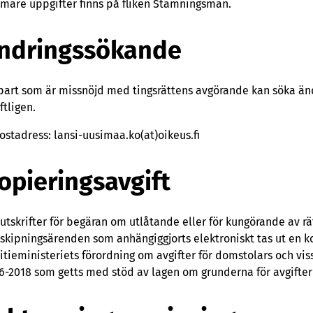
mare uppgifter finns på fliken Stämningsmän.
ndringssökande
part som är missnöjd med tingsrättens avgörande kan söka än
ftligen.
ostadress: lansi-uusimaa.ko(at)oikeus.fi
opieringsavgift
 utskrifter för begäran om utlåtande eller för kungörande av r
tskipningsärenden som anhängiggjorts elektroniskt tas ut en ko
titieministeriets förordning om avgifter för domstolars och vi
6-2018 som getts med stöd av lagen om grunderna för avgifter t