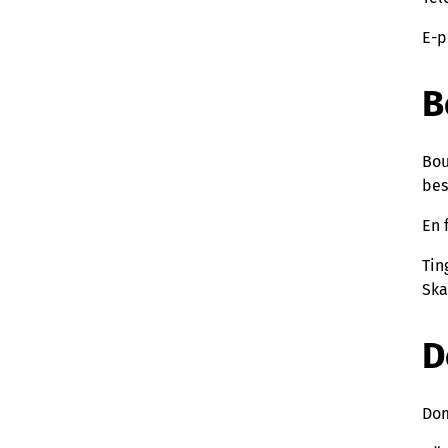
E-p
B
Bou
bes
En 
Tin
Ska
D
Dom