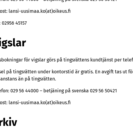
ost: lansi-uusimaa.ko(at)oikeus.fi
: 02956 45157
igslar
sbokningar för vigslar görs på tingsrättens kundtjänst per telef
sel på tingsrätten under kontorstid är gratis. En avgift tas ut f
anstans än på tingsrätten.
efon: 029 56 44000 – betjäning på svenska 029 56 50421
ost: lansi-uusimaa.ko(at)oikeus.fi
rkiv