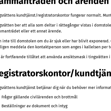
ammanträden och ärenden v
gsrättens kundtjänst/registratorskontor fungerar normalt. Muntl
gsrätten ber att alla som deltar i rättegångar vistas i domstol
manträdet eller ett annat ärende.
 inte till domstolen om du är sjuk eller har blivit exponerad
ligen meddela den kontaktperson som anges i kallelsen per te
 är fortfarande tillåtet att använda ansiktsmask i tingsrätten i
egistratorskontor/kundtjän
gsrättens kundtjänst betjänar dig när du behöver mer informa
Frågor gällande civilärenden och brottmål
Beställningar av dokument och intyg