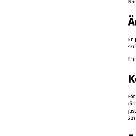
När
Ä
En 
skri
E-p
K
För
rät
jus
201