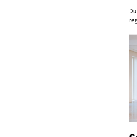
Du
re