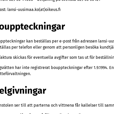
ost: lansi-uusimaa.ko(at)oikeus.fi
ouppteckningar
ppteckningar kan beställas per e-post från adressen lansi-uu
tällas per telefon eller genom att personligen besöka kundtjän
faktura skickas för eventuella avgifter som tas ut för beställn
gsrätten har inte registrerat bouppteckningar efter 1.9.1994. 
tteförvaltningen.
elgivningar
stolen ser till att parterna och vittnena får kallelser till sa