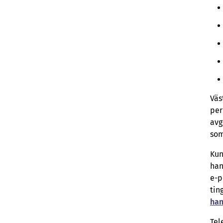
Väs
per
avg
som
Kun
han
e-p
tin
han
Tel