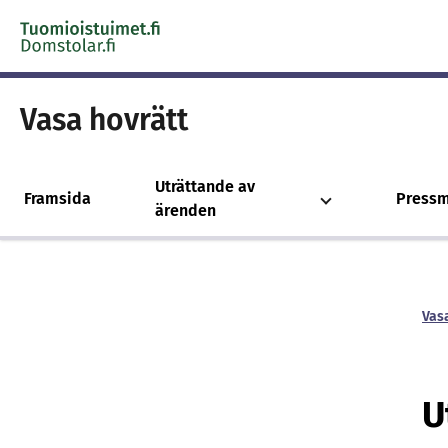
Skip to content -saavutettavuusohje
Vasa hovrätt
Uträttande av
Framsida
Press
ärenden
Vas
U