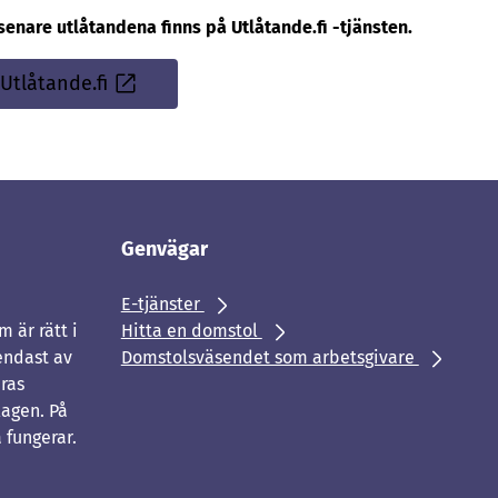
senare utlåtandena finns på Utlåtande.fi -tjänsten.
Utlåtande.fi
Sisäinen
linkki
Genvägar
E-tjänster
 är rätt i
Hitta en domstol
endast av
Domstolsväsendet som arbetsgivare
eras
agen. På
 fungerar.