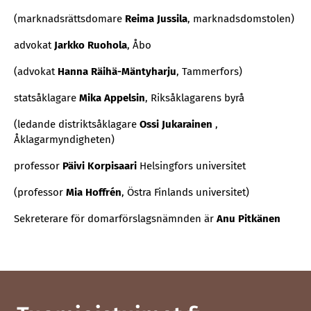
(marknadsrättsdomare
Reima Jussila
, marknadsdomstolen)
advokat
Jarkko Ruohola
, Åbo
(advokat
Hanna Räihä-Mäntyharju
, Tammerfors)
statsåklagare
Mika Appelsin
, Riksåklagarens byrå
(ledande distriktsåklagare
Ossi Jukarainen
,
Åklagarmyndigheten)
professor
Päivi Korpisaari
Helsingfors universitet
(professor
Mia Hoffrén
, Östra Finlands universitet)
Sekreterare för domarförslagsnämnden är
Anu Pitkänen