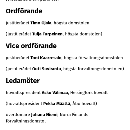
Ordförande
justitierådet
Timo Ojala
, högsta domstolen
(justitierådet
Tuija Turpeinen
, högsta domstolen)
Vice ordförande
justitierådet
Toni Kaarresalo
, högsta förvaltningsdomstolen
(justitierådet
Outi Suviranta
, högsta förvaltningsdomstolen)
Ledamöter
hovrättspresident
Asko Välimaa,
Helsingfors hovrätt
(hovrättspresident
Pekka Määttä
, Åbo hovrätt)
överdomare
Juhana Niemi
, Norra Finlands
förvaltningsdomstol