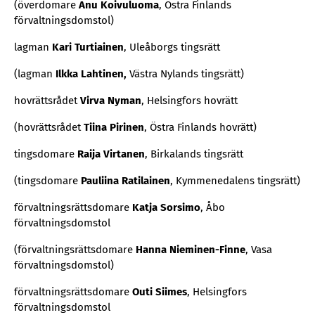
(överdomare
Anu Koivuluoma
, Östra Finlands
förvaltningsdomstol)
lagman
Kari Turtiainen
, Uleåborgs tingsrätt
(lagman
Ilkka Lahtinen,
Västra Nylands tingsrätt)
hovrättsrådet
Virva Nyman
, Helsingfors hovrätt
(hovrättsrådet
Tiina Pirinen
, Östra Finlands hovrätt)
tingsdomare
Raija Virtanen
, Birkalands tingsrätt
(tingsdomare
Pauliina Ratilainen
, Kymmenedalens tingsrätt)
förvaltningsrättsdomare
Katja Sorsimo
, Åbo
förvaltningsdomstol
(förvaltningsrättsdomare
Hanna Nieminen-Finne
, Vasa
förvaltningsdomstol)
förvaltningsrättsdomare
Outi Siimes
, Helsingfors
förvaltningsdomstol